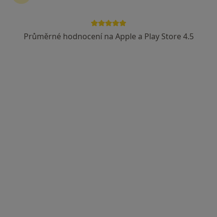
6 názorů
Zámecká 582, Napajedla, Zlín
•
Mapa
MVDr. Petr Eim - Ortopedie, Fyzioterapie, Biomechanika pohybu koní
Průměrné hodnocení na Apple a Play Store 4.5
Tento specialista nenabízí online rezervaci termínu na této adrese.
Rezervovat termín
MVDr. Veronika Bartoňková
Veterinář
V Lánech 596, Kunovice
•
Mapa
Veterina V Lánech