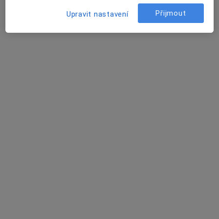
Přijmout
Upravit nastavení
MVDr. Kateřina Vojtková
Veterinář
Lazy V/654, Zlín
•
Mapa
Veterinární klinika Zlín - Lazy
Tento specialista nenabízí online rezervaci termínu na této adrese.
Rezervovat termín