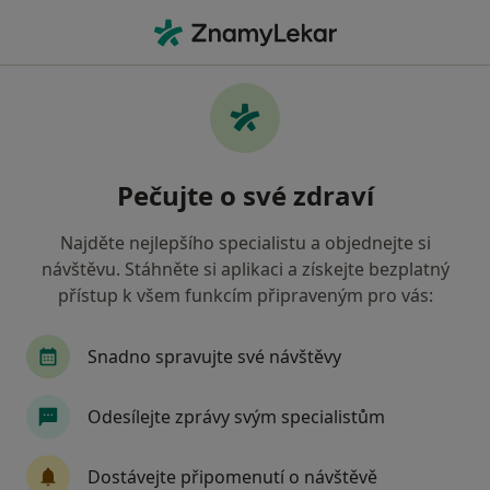
Hla
Veterinář • Napajedla, zlínský
Filtry
Mapa
Veterinář Napajedla
Pečujte o své zdraví
Jak řadíme výsledky vyhledávání?
Najděte nejlepšího specialistu a objednejte si
návštěvu. Stáhněte si aplikaci a získejte bezplatný
přístup k všem funkcím připraveným pro vás:
Snadno spravujte své návštěvy
Odesílejte zprávy svým specialistům
MVDr. Petr Eim
·
Více
Veterinář
Dostávejte připomenutí o návštěvě