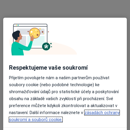
Rezervovat termín
Respektujeme vaše soukromí
Petr Manak
Přijetím povolujete nám a našim partnerům používat
Veterinář
soubory cookie (nebo podobné technologie) ke
shromažďování údajů pro statistické účely a poskytování
Zlín
•
Mapa
obsahu na základě vašich zvyklostí při procházení. Své
bubenik jan
preference můžete kdykoli zkontrolovat a aktualizovat v
Tento specialista nenabízí online rezervaci termínu na této adrese.
nastavení. Další informace naleznete v
zásadách ochrany
soukromí a souborů cookie.
Rezervovat termín