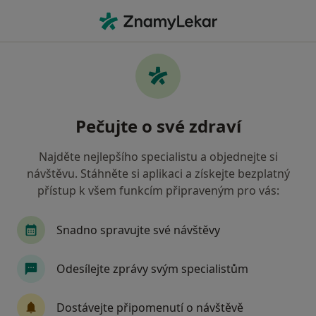
Hla
Veterinář • Valašské Meziříčí, zlínský
Filtry
Mapa
Veterinář Valašské Meziříčí
Pečujte o své zdraví
Jak řadíme výsledky vyhledávání?
Najděte nejlepšího specialistu a objednejte si
návštěvu. Stáhněte si aplikaci a získejte bezplatný
přístup k všem funkcím připraveným pro vás:
Snadno spravujte své návštěvy
Odesílejte zprávy svým specialistům
MVDr. Zuzana Nováková
Veterinář
Dostávejte připomenutí o návštěvě