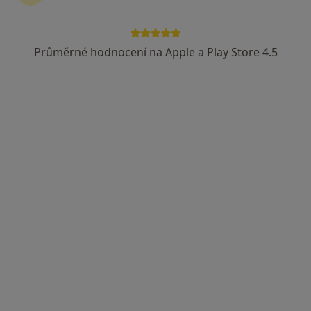
Mobilní veterinář a fyzioterapeut pro zvířata, Valašské Meziříčí
•
Mapa
MVDr. Zuzana Nováková - Valašsko
Tento specialista nenabízí online rezervaci termínu na této adrese.
Průměrné hodnocení na Apple a Play Store 4.5
Rezervovat termín
MVDr. Kamila Křupalová
Veterinář
2 názory
Smetanova 1131, Vsetín
•
Mapa
Veterinární ordinace