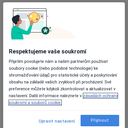
Rezervovat termín
Respektujeme vaše soukromí
Přijetím povolujete nám a našim partnerům používat
soubory cookie (nebo podobné technologie) ke
MVDr. Jiří Šturala
shromažďování údajů pro statistické účely a poskytování
obsahu na základě vašich zvyklostí při procházení. Své
Veterinář
preference můžete kdykoli zkontrolovat a aktualizovat v
1 názor
nastavení. Další informace naleznete v
zásadách ochrany
Horská 1909, Vsetín
•
Mapa
soukromí a souborů cookie.
Ordinace
Tento specialista nenabízí online rezervaci termínu na této adrese.
Přijmout
Upravit nastavení
Rezervovat termín