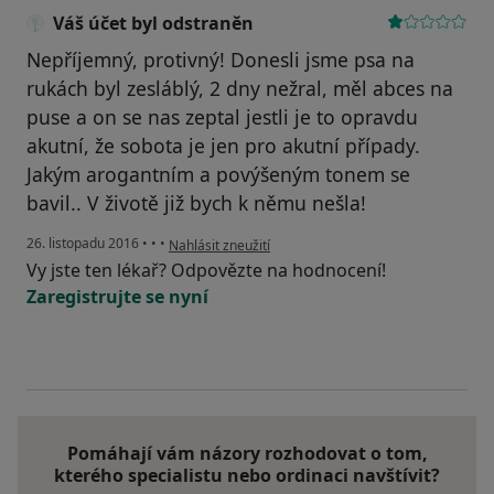
Váš účet byl odstraněn
Nepříjemný, protivný! Donesli jsme psa na
rukách byl zesláblý, 2 dny nežral, měl abces na
puse a on se nas zeptal jestli je to opravdu
akutní, že sobota je jen pro akutní případy.
Jakým arogantním a povýšeným tonem se
bavil.. V životě již bych k němu nešla!
podle názoru uživatele Váš účet byl odstraněn
26. listopadu 2016
•
•
•
Nahlásit zneužití
Vy jste ten lékař? Odpovězte na hodnocení!
Zaregistrujte se nyní
Pomáhají vám názory rozhodovat o tom,
kterého specialistu nebo ordinaci navštívit?