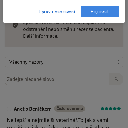
Přijmout
Upravit nastavení
Recenze pacientů jsou pro nás důležité.
Specialisté nemají možnost zaplatit za
odstranění nebo změnu recenze pacienta.
Další informace o názorech
Další informace.
Hledejte v názorech
Anet s Beníčkem
Číslo ověřené
A
Nejlepší a nejmilejší veterinář.To jak s vámi
soucítí a s jakou láskou pečuje o zvířátka je