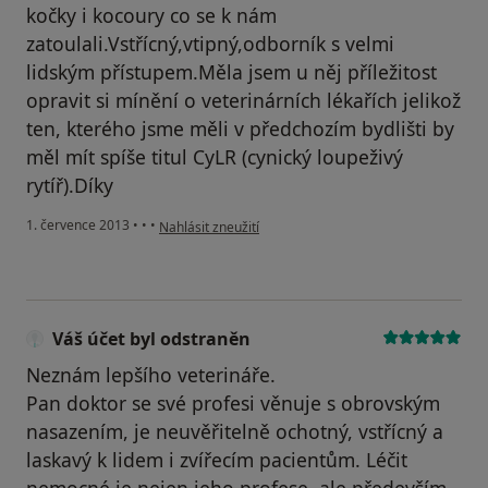
kočky i kocoury co se k nám
zatoulali.Vstřícný,vtipný,odborník s velmi
lidským přístupem.Měla jsem u něj příležitost
opravit si mínění o veterinárních lékařích jelikož
ten, kterého jsme měli v předchozím bydlišti by
měl mít spíše titul CyLR (cynický loupeživý
rytíř).Díky
podle názoru uživatele Váš účet byl odstraněn
1. července 2013
•
•
•
Nahlásit zneužití
Váš účet byl odstraněn
Neznám lepšího veterináře.
Pan doktor se své profesi věnuje s obrovským
nasazením, je neuvěřitelně ochotný, vstřícný a
laskavý k lidem i zvířecím pacientům. Léčit