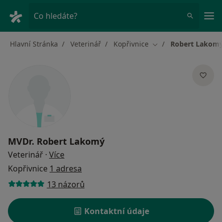
Hla
Co hledáte?
Hlavní Stránka
Veterinář
Kopřivnice
Robert Lakom
Změna města
MVDr.
Robert Lakomý
o specializacích
Veterinář
·
Více
Kopřivnice
1 adresa
13 názorů
Kontaktní údaje