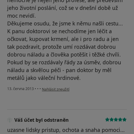
nemocné je nejen jeho profese, ale především
jeho životní poslání, což se v dnešní době už
moc nevidí.
Děkujeme osudu, že jsme k němu našli cestu...
K panu doktorovi se nechodíme jen léčit a
očkovat, kupovat krmení, ale i pro radu a jen
tak pozdravit, protože umí rozdávat dobrou
dobrou náladu a člověka potěšit i těžké chvíli.
Pokud by se rozdávaly řády za úsměv, dobrou
náladu a skvělou péči - pan doktor by měl
metálů jako váleční hrdinové.
podle názoru uživatele Váš účet byl odstraněn
13. června 2013
•
•
•
Nahlásit zneužití
Váš účet byl odstraněn
uzasne lidsky pristup, ochota a snaha pomoci...