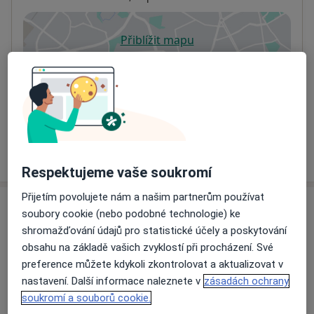
Přiblížit mapu
se otevře v nové záložce
Dostupnost
Na této adrese online kalendář není aktivní
Co mám v takové situaci udělat?
Více
o adrese
Respektujeme vaše soukromí
Přijetím povolujete nám a našim partnerům používat
Názory
soubory cookie (nebo podobné technologie) ke
shromažďování údajů pro statistické účely a poskytování
Přidejte svůj názor
obsahu na základě vašich zvyklostí při procházení. Své
preference můžete kdykoli zkontrolovat a aktualizovat v
nastavení. Další informace naleznete v
zásadách ochrany
soukromí a souborů cookie.
13 názorů