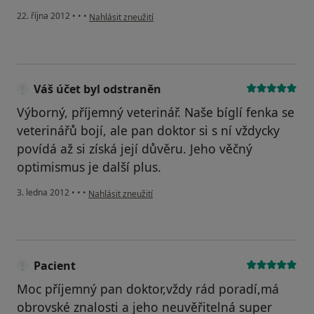
podle názoru uživatele Váš účet byl odstraněn
22. října 2012
•
•
•
Nahlásit zneužití
Váš účet byl odstraněn
Výborný, příjemný veterinář. Naše bíglí fenka se
veterinářů bojí, ale pan doktor si s ní vždycky
povídá až si získá její důvěru. Jeho věčný
optimismus je další plus.
podle názoru uživatele Váš účet byl odstraněn
3. ledna 2012
•
•
•
Nahlásit zneužití
Pacient
Moc příjemný pan doktor,vždy rád poradí,má
obrovské znalosti a jeho neuvěřitelná super