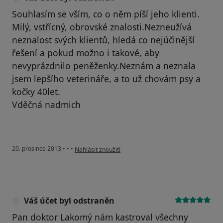
Souhlasím se vším, co o něm píší jeho klienti.
Milý, vstřícný, obrovské znalosti.Nezneužívá
neznalost svých klientů, hledá co nejúčinější
řešení a pokud možno i takové, aby
nevyprázdnilo peněženky.Neznám a neznala
jsem lepšího veterináře, a to už chovám psy a
kočky 40let.
Vděčná nadmich
podle názoru uživatele Váš účet byl odstraněn
20. prosince 2013
•
•
•
Nahlásit zneužití
Váš účet byl odstraněn
Pan doktor Lakomý nám kastroval všechny