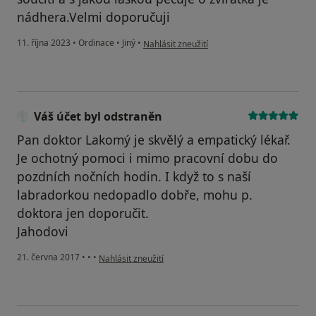
nádhera.Velmi doporučuji
podle názoru uživatele Anet s Beníčkem
11. října 2023
•
Ordinace
•
Jiný
•
Nahlásit zneužití
Váš účet byl odstraněn
Pan doktor Lakomý je skvělý a empatický lékař.
Je ochotný pomoci i mimo pracovní dobu do
pozdních nočních hodin. I když to s naší
labradorkou nedopadlo dobře, mohu p.
doktora jen doporučit.
Jahodovi
podle názoru uživatele Váš účet byl odstraněn
21. června 2017
•
•
•
Nahlásit zneužití