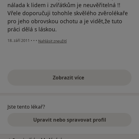
nálada k lidem i zvířátkům je neuvěřitelná !!
Vřele doporučuji tohohle skvělého zvěrolékaře
pro jeho obrovskou ochotu a je vidět,že tuto
práci dělá s láskou.
podle názoru uživatele Pacient
18. září 2011
•
•
•
Nahlásit zneužití
Zobrazit více
výše uvedené názory
Jste tento lékař?
Upravit nebo spravovat profil