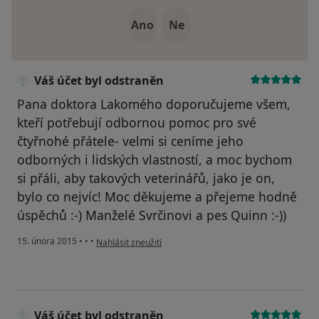
Ano
Ne
Váš účet byl odstraněn
Pana doktora Lakomého doporučujeme všem,
kteří potřebují odbornou pomoc pro své
čtyřnohé přátele- velmi si ceníme jeho
odborných i lidských vlastností, a moc bychom
si přáli, aby takových veterinářů, jako je on,
bylo co nejvíc! Moc děkujeme a přejeme hodně
úspěchů :-) Manželé Svrčinovi a pes Quinn :-))
podle názoru uživatele Váš účet byl odstraněn
15. února 2015
•
•
•
Nahlásit zneužití
Váš účet byl odstraněn