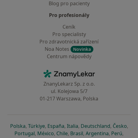
Blog pro pacienty
Pro profesionály
Ceník
Pro specialisty
Pro zdravotnická zařízení
Noa Notes
Novinka
Centrum nápovědy
Kontakt
ZnamyLekar - Hlavní stránka
ZnanyLekarz Sp. z o.o.
ul. Kolejowa 5/7
01-217 Warszawa, Polska
se otevře v nové záložce
se otevře v nové záložce
se otevře v nové záložce
se otevře v nové záložce
se otevře v 
se o
Polska
,
Türkiye
,
España
,
Italia
,
Deutschland
,
Česko
,
se otevře v nové záložce
se otevře v nové záložce
se otevře v nové záložce
se otevře v nové záložc
se otevře v 
se ote
Portugal
,
México
,
Chile
,
Brasil
,
Argentina
,
Perú
,