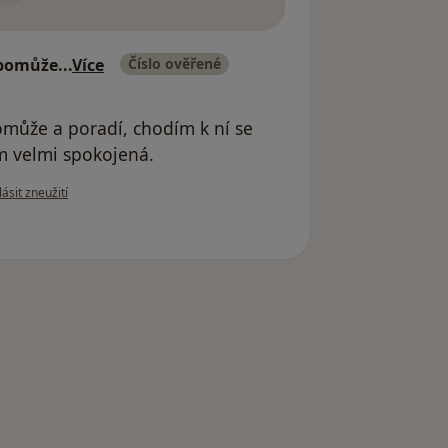
y pomůže
...
Více
Číslo ověřené
pomůže a poradí, chodím k ní se
m velmi spokojená.
e názoru uživatele Paní veterinářka je velice milá, vždy pomůže a poradí, chodím
ásit zneužití