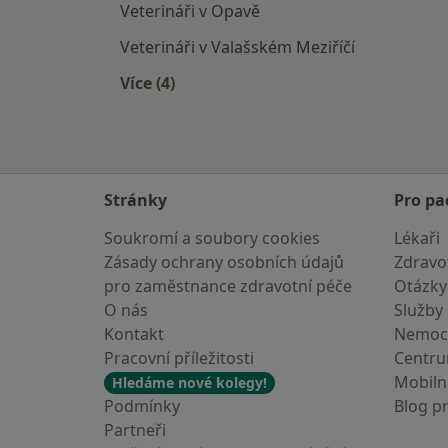
Veterináři v Opavě
Veterináři v Valašském Meziříčí
Více (4)
Více v kategorii: V okolí Havířova
Stránky
Pro pa
Soukromí a soubory cookies
Lékaři
Zásady ochrany osobních údajů
Zdravot
pro zaměstnance zdravotní péče
Otázky
O nás
Služby
Kontakt
Nemoc
Pracovní příležitosti
Centr
Mobilní
Hledáme nové kolegy!
Podmínky
Blog p
Partneři