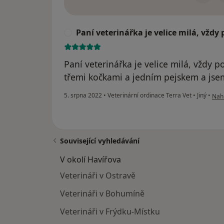
Paní veterinářka je velice milá, vžd
P
Paní veterinářka je velice milá, vždy 
třemi kočkami a jedním pejskem a jse
podl
5. srpna 2022
•
Veterinární ordinace Terra Vet
•
Jiný
•
Nahl
Související vyhledávání
V okolí Havířova
Veterináři v Ostravě
Veterináři v Bohumíně
Veterináři v Frýdku-Místku