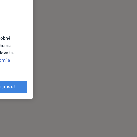
dobné
ahu na
lovat a
omí a
řijmout