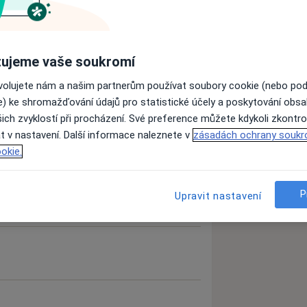
ujeme vaše soukromí
zkušenostech
ovolujete nám a našim partnerům používat soubory cookie (nebo po
e) ke shromažďování údajů pro statistické účely a poskytování obs
ich zvyklostí při procházení. Své preference můžete kdykoli zkontro
t v nastavení. Další informace naleznete v
zásadách ochrany soukr
okie.
P
Upravit nastavení