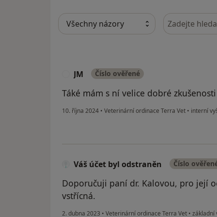
Hledejte v ná
JM
Číslo ověřené
J
Táké mám s ní velice dobré zkušenosti
10. října 2024
•
Veterinární ordinace Terra Vet
•
interní vy
Váš účet byl odstraněn
Číslo ověřen
Doporučuji paní dr. Kalovou, pro její o
vstřícná.
2. dubna 2023
•
Veterinární ordinace Terra Vet
•
základní 