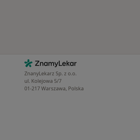
Kontakt
ZnamyLekar - Hlavní stránka
ZnanyLekarz Sp. z o.o.
ul. Kolejowa 5/7
01-217 Warszawa, Polska