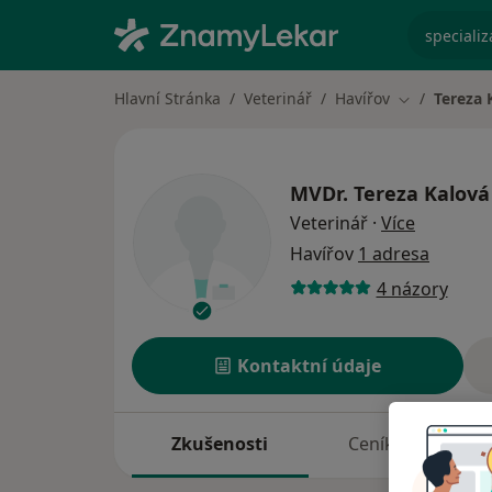
specializ
Hlavní Stránka
Veterinář
Havířov
Tereza 
Změna měst
MVDr.
Tereza Kalová
o special
Veterinář
·
Více
Havířov
1 adresa
4 názory
Kontaktní údaje
Zkušenosti
Ceník
A