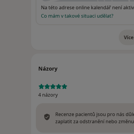
Dostupnost
Na této adrese online kalendář není aktiv
Co mám v takové situaci udělat?
Více
o 
Názory
4 názory
Recenze pacientů jsou pro nás důle
zaplatit za odstranění nebo změnu