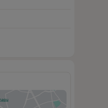
 mapu
 otevře v nové záložce