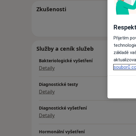
Zkušenosti
Více
Respekt
o 
Přijetím p
technologi
Služby a ceník služeb
základě vaš
aktualizova
Bakteriologické vyšetření
souborů co
Detaily
Diagnostické testy
Detaily
Diagnostické vyšetření
Detaily
Hormonální vyšetření