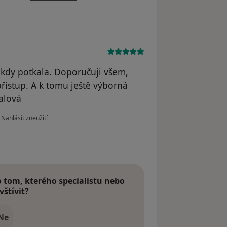
m kdy potkala. Doporučuji všem,
 přístup. A k tomu ještě výborná
alová
podle názoru uživatele Kristýna Kulhánková
•
Nahlásit zneužití
tom, kterého specialistu nebo
vštívit?
Ne