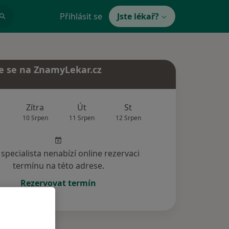
Přihlásit se
Jste lékař?
e se na ZnamyLekar.cz
Zítra
Út
St
Čt
Pá
10 Srpen
11 Srpen
12 Srpen
13 Srpen
14 Srp
specialista nenabízí online rezervaci
termínu na této adrese.
Rezervovat termín