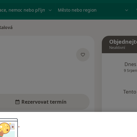
ace, nemoc nebo příjmení
Město nebo region
Kalová
a
Objednejt
Neaktivní
izacích
Dnes
9 Srpen
Tento 
Rezervovat termín
dresy
Názory pacientů (4)