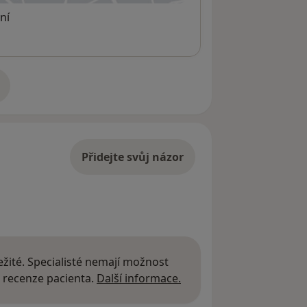
ní
adrese
Přidejte svůj názor
žité. Specialisté nemají možnost
Další informace o názor
 recenze pacienta.
Další informace.