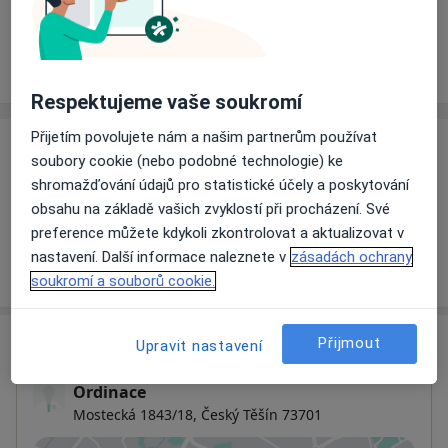
Rezervovat termín
Ceník
Adresy
Názory pacientů
Respektujeme vaše soukromí
Přijetím povolujete nám a našim partnerům používat
Ceník
soubory cookie (nebo podobné technologie) ke
shromažďování údajů pro statistické účely a poskytování
Informace o službách a cenách nejsou k dispozici
obsahu na základě vašich zvyklostí při procházení. Své
Tento specialista ještě nepřidával žádné informace o
preference můžete kdykoli zkontrolovat a aktualizovat v
svých službách.
nastavení. Další informace naleznete v
zásadách ochrany
soukromí a souborů cookie.
Adresa
Přijmout
Upravit nastavení
Ordinace
Mostecká 1843/18,
Český Těšín
73701