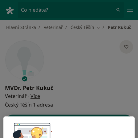
Hla
Co hledáte?
Hlavní Stránka
Veterinář
Český Těšín
Petr Kukuč
Změna města
MVDr.
Petr Kukuč
o specializacích
Veterinář
·
Více
Český Těšín
1 adresa
Kontaktní údaje