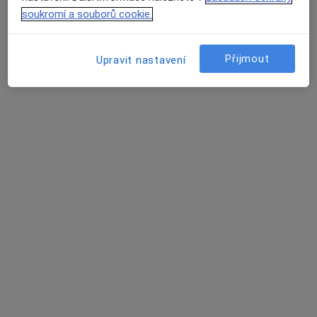
soukromí a souborů cookie.
15 názorů
Pivovarská 2182, Frýdek-Místek
•
Mapa
Zubní ordinace MDDr. Adam Literák
Přijmout
Upravit nastavení
Implantáty
8 000 Kč
Tento specialista nenabízí online rezervaci termínu na této adrese.
Rezervovat termín
Jana Matušů
Fyzioterapeut