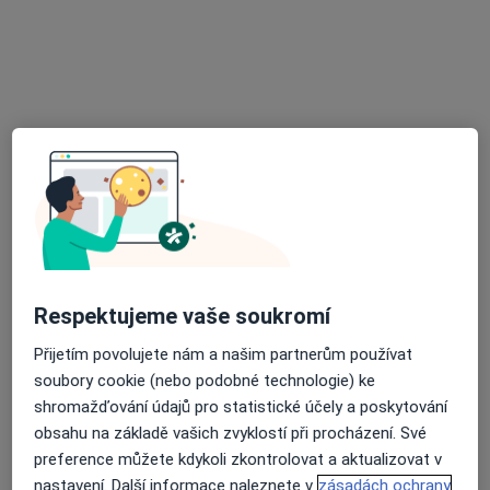
Mgr. Helena Cvičková
·
Více
Psychoterapeut
Zámecké náměstí 47, Frýdek-Místek
•
Mapa
Mgr. et Bc. Helena Cvičková - Psychoanalytická psychoterapie, arteterapie
Individuální psychoterapie
900 Kč
Tento specialista nenabízí online rezervaci termínu na této adrese.
Rezervovat termín
Respektujeme vaše soukromí
Přijetím povolujete nám a našim partnerům používat
soubory cookie (nebo podobné technologie) ke
shromažďování údajů pro statistické účely a poskytování
obsahu na základě vašich zvyklostí při procházení. Své
MDDr. Adam Literák
preference můžete kdykoli zkontrolovat a aktualizovat v
nastavení. Další informace naleznete v
zásadách ochrany
Zubař