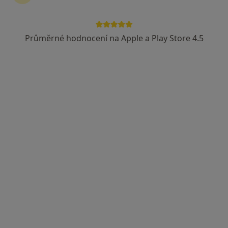
Průměrné hodnocení na Apple a Play Store 4.5
MUDr. Petr Kovář
·
Více
Gynekolog
284 názorů
Baška 420, Frýdek-Místek
•
Mapa
Gynekologická ordinace Baška
Tento specialista nenabízí online rezervaci termínu na této adrese.
Rezervovat termín