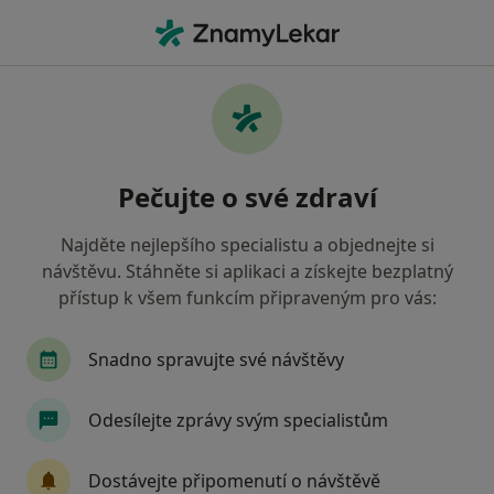
Hla
Frýdlant nad Ostravicí, moravskoslezský
Filtry
Mapa
Frýdlant nad Ostravicí
Pečujte o své zdraví
Jak řadíme výsledky vyhledávání?
Najděte nejlepšího specialistu a objednejte si
návštěvu. Stáhněte si aplikaci a získejte bezplatný
Jakého specialistu hledáte?
přístup k všem funkcím připraveným pro vás:
Zubař
Praktický lékař
Internista
Ped
Snadno spravujte své návštěvy
Odesílejte zprávy svým specialistům
Dostávejte připomenutí o návštěvě