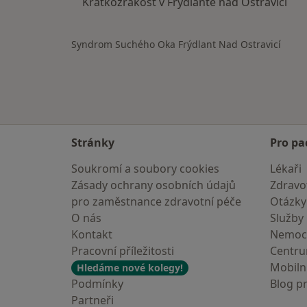
Krátkozrakost v Frýdlantě nad Ostravicí
Syndrom Suchého Oka Frýdlant Nad Ostravicí
Stránky
Pro pa
Soukromí a soubory cookies
Lékaři
Zásady ochrany osobních údajů
Zdravot
pro zaměstnance zdravotní péče
Otázky
O nás
Služby
Kontakt
Nemoc
Pracovní příležitosti
Centr
Mobilní
Hledáme nové kolegy!
Podmínky
Blog p
Partneři