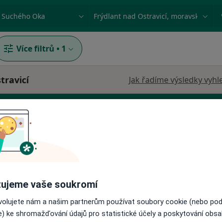
ace, nemoc nebo příjmení
Město nebo region
Více filtrů
•
1
travicí
Jak řadíme výsledky vyhl
Dnes
Zítra
Ne
Po
ujeme vaše soukromí
7 Srpen
8 Srpen
9 Srpen
10 Srpe
rg,
ovolujete nám a našim partnerům používat soubory cookie (nebo po
e) ke shromažďování údajů pro statistické účely a poskytování obs
Online rezervace termínu není k dispozic