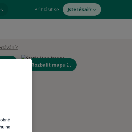
Přihlásit se
Jste lékař?
edávání?
Rozbalit mapu
Út
St
Čt
n
11 Srpen
12 Srpen
13 Srpen
dobné
ahu na
i