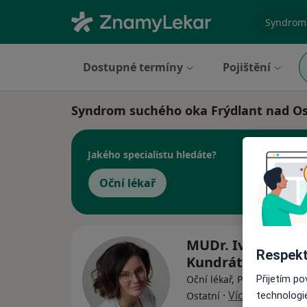
specializ
Dostupné termíny
Pojištění
Syndrom suchého oka Frýdlant nad Os
Jakého specialistu hledáte?
Oční lékař
MUDr. Ivana
Respekt
Kundrátová
Oční lékař, Plastický chiru
Přijetím p
·
Více
Ostatní
technologi