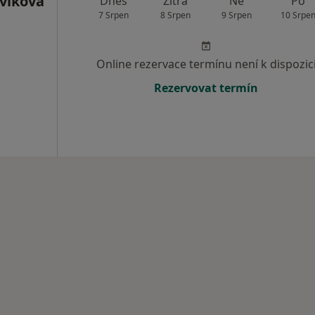
avíková
Dnes
Zítra
Ne
Po
7 Srpen
8 Srpen
9 Srpen
10 Srpe
Online rezervace termínu není k dispozic
Rezervovat termín