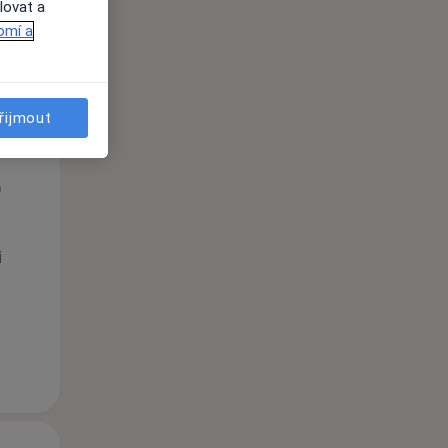
lovat a
omí a
řijmout
Út
St
Čt
n
11 Srpen
12 Srpen
13 Srpen
i