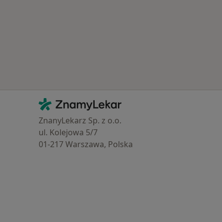
Kontakt
ZnamyLekar - Hlavní stránka
ZnanyLekarz Sp. z o.o.
ul. Kolejowa 5/7
01-217 Warszawa, Polska