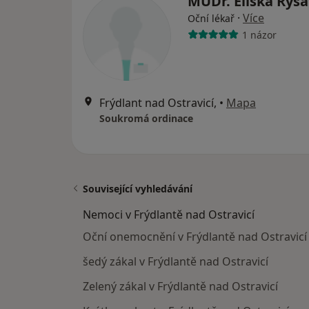
MUDr. Eliška Ryš
·
Více
Oční lékař
1 názor
Frýdlant nad Ostravicí,
•
Mapa
Soukromá ordinace
Související vyhledávání
Nemoci v Frýdlantě nad Ostravicí
Oční onemocnění v Frýdlantě nad Ostravicí
šedý zákal v Frýdlantě nad Ostravicí
Zelený zákal v Frýdlantě nad Ostravicí