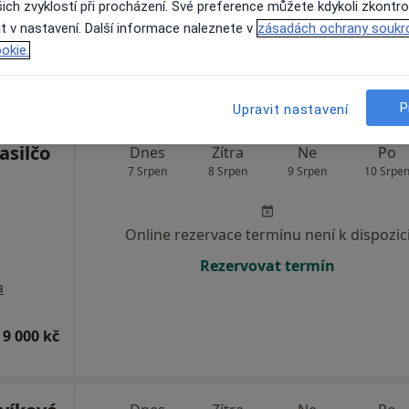
ich zvyklostí při procházení. Své preference můžete kdykoli zkontro
Rezervovat termín
t v nastavení. Další informace naleznete v
zásadách ochrany soukr
okie.
P
Upravit nastavení
asilčo
Dnes
Zítra
Ne
Po
7 Srpen
8 Srpen
9 Srpen
10 Srpe
Online rezervace termínu není k dispozic
Rezervovat termín
a
 9 000 kč