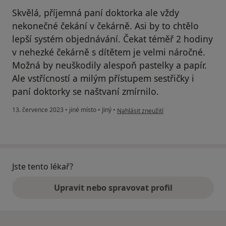
Skvělá, příjemná paní doktorka ale vždy
nekonečné čekání v čekárně. Asi by to chtělo
lepší systém objednávání. Čekat téměř 2 hodiny
v nehezké čekárně s dítětem je velmi náročné.
Možná by neuškodily alespoň pastelky a papír.
Ale vstřícností a milým přístupem sestřičky i
paní doktorky se naštvaní zmírnilo.
podle názoru uživatele Pacient
13. července 2023
•
jiné místo
•
Jiný
•
Nahlásit zneužití
Jste tento lékař?
Upravit nebo spravovat profil