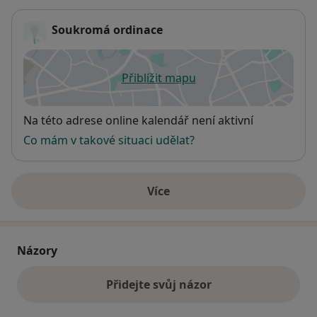
Soukromá ordinace
Přiblížit mapu
se otevře v nové záložce
Dostupnost
Na této adrese online kalendář není aktivní
Co mám v takové situaci udělat?
Více
o adrese
Názory
Přidejte svůj názor