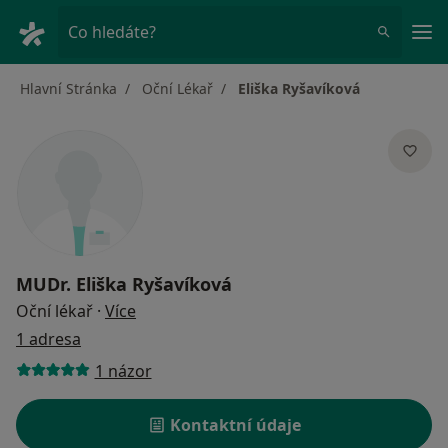
Hla
Co hledáte?
Hlavní Stránka
Oční Lékař
Eliška Ryšavíková
MUDr.
Eliška Ryšavíková
o specializacích
Oční lékař
·
Více
1 adresa
1 názor
Kontaktní údaje