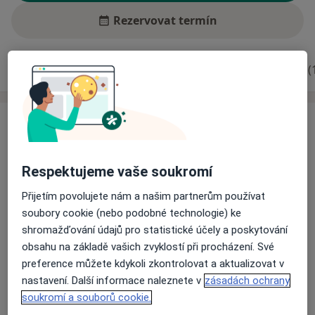
Rezervovat termín
Zkušenosti
Ceník
Adresy
Názory pacientů (
Zkušenosti
MUDr. Eliška Ryšavíková vystudovala Lékařskou fakultu
Univerzity Karlovy v Hradci Králové.
Respektujeme vaše soukromí
Po studiu krátce pracovala na Neurologické klinice
Přijetím povolujete nám a našim partnerům používat
Fakultní nemocnice Ostrava-Poruba. První zkušenosti
soubory cookie (nebo podobné technologie) ke
z oftalmologie získala v Očním centru Ottlens a na
shromažďování údajů pro statistické účely a poskytování
Očním oddělení Šumperské nemocnice. Poté
obsahu na základě vašich zvyklostí při procházení. Své
O mně
nastoupila do Očního centra Agel v Ostravě –
Více
preference můžete kdykoli zkontrolovat a aktualizovat v
Vítkovicích, kde pracuje dodnes. Věnuje se všeobecné
nastavení. Další informace naleznete v
zásadách ochrany
Odborník na:
ambulanci, vyšetření pacientů před operací katarakty,
soukromí a souborů cookie.
Oftalmologie
glaukomové a sítnicové poradně a také aplikacím