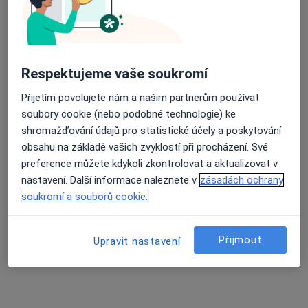
Danuše Šebestová
Ošetřovatel
5 názorů
Respektujeme vaše soukromí
V. Nezvala 604, Frýdek-Místek
•
Mapa
Přijetím povolujete nám a našim partnerům používat
Komplexní domácí zdravot. péče, s.r.o.
soubory cookie (nebo podobné technologie) ke
Tento specialista nenabízí online rezervaci termínu na této adrese.
shromažďování údajů pro statistické účely a poskytování
obsahu na základě vašich zvyklostí při procházení. Své
Rezervovat termín
preference můžete kdykoli zkontrolovat a aktualizovat v
nastavení. Další informace naleznete v
zásadách ochrany
soukromí a souborů cookie.
Přijmout
Upravit nastavení