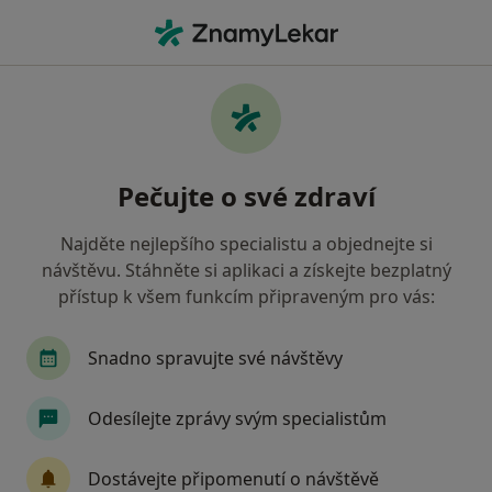
Hla
Ošetřovatel • Frýdlant nad Ostravicí, moravskoslezský
Filtry
Mapa
Ošetřovatel Frýdlant nad Ostravicí
Pečujte o své zdraví
Jak řadíme výsledky vyhledávání?
Najděte nejlepšího specialistu a objednejte si
návštěvu. Stáhněte si aplikaci a získejte bezplatný
Jakou pojišťovnu máte?
přístup k všem funkcím připraveným pro vás:
Všeobecná zdravotní pojišťovna
Revírní bratr
Snadno spravujte své návštěvy
Odesílejte zprávy svým specialistům
Dostávejte připomenutí o návštěvě