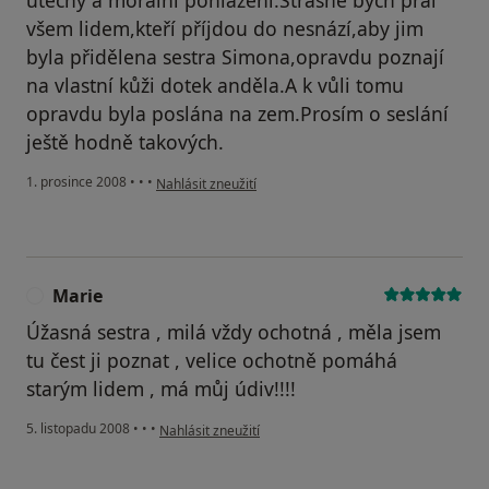
útěchy a morální pohlazení.Strašně bych přál
všem lidem,kteří příjdou do nesnází,aby jim
byla přidělena sestra Simona,opravdu poznají
na vlastní kůži dotek anděla.A k vůli tomu
opravdu byla poslána na zem.Prosím o seslání
ještě hodně takových.
podle názoru uživatele Miroslav Hrtús,vděčný pacient
1. prosince 2008
•
•
•
Nahlásit zneužití
Marie
M
Úžasná sestra , milá vždy ochotná , měla jsem
tu čest ji poznat , velice ochotně pomáhá
starým lidem , má můj údiv!!!!
podle názoru uživatele Marie
5. listopadu 2008
•
•
•
Nahlásit zneužití