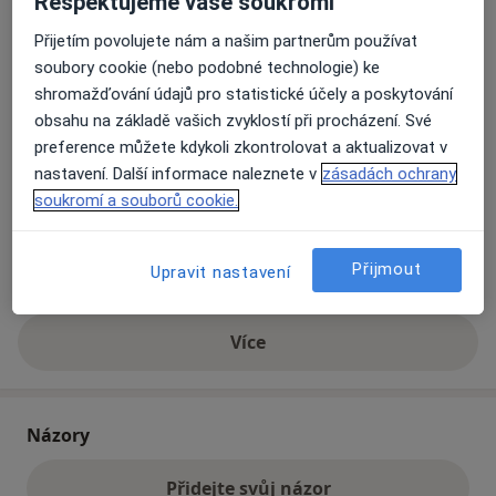
Respektujeme vaše soukromí
Přijetím povolujete nám a našim partnerům používat
Přiblížit mapu
soubory cookie (nebo podobné technologie) ke
se otevře v nové záložce
shromažďování údajů pro statistické účely a poskytování
obsahu na základě vašich zvyklostí při procházení. Své
Dostupnost
Na této adrese online kalendář není aktivní
preference můžete kdykoli zkontrolovat a aktualizovat v
Co mám v takové situaci udělat?
nastavení. Další informace naleznete v
zásadách ochrany
soukromí a souborů cookie.
Způsoby platby (soukromé návštěvy)
Na teto adrese lékař přijímá pacienty na pojišťovnu
Přijmout
Upravit nastavení
Detaily
Více
o adrese
Názory
Přidejte svůj názor