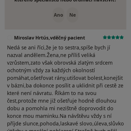
Ano
Ne
Miroslav Hrtús,vděčný pacient
M
Nedá se ani říci,že je to sestra,spíše bych jí
nazval andělem.Žena,ne příliš veliká
vzrůstem,zato však obrovská zlatým srdcem
ochotným vždy za každých okolností
pomáhat,ošetřovat rány,utišovat bolest,konejšit
v bázni,ba dokonce posílit a uklidnit při cestě ze
které není návratu. Říkám to na svou
čest,protože mne již ošetřuje hodně dlouhou
dobu a pomohla mi nezištně doprovodit do
konce mou maminku.Na návštěvu vždy s ní
příjde slunce,pohoda,laskavé slovo,úleva,slůvko