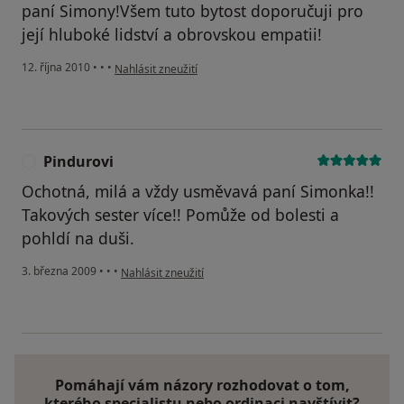
paní Simony!Všem tuto bytost doporučuji pro
její hluboké lidství a obrovskou empatii!
podle názoru uživatele Váš účet byl odstraněn
12. října 2010
•
•
•
Nahlásit zneužití
Pindurovi
P
Ochotná, milá a vždy usměvavá paní Simonka!!
Takových sester více!! Pomůže od bolesti a
pohldí na duši.
podle názoru uživatele Pindurovi
3. března 2009
•
•
•
Nahlásit zneužití
Pomáhají vám názory rozhodovat o tom,
kterého specialistu nebo ordinaci navštívit?