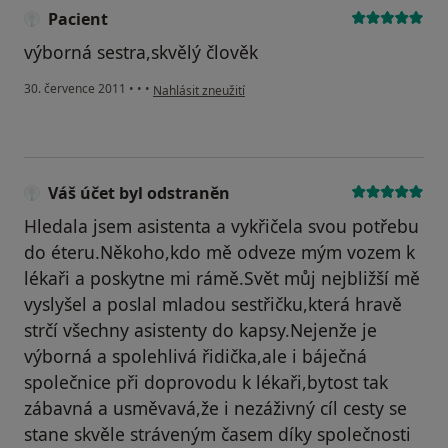
Pacient
výborná sestra,skvělý člověk
podle názoru uživatele Pacient
30. července 2011
•
•
•
Nahlásit zneužití
Váš účet byl odstraněn
Hledala jsem asistenta a vykřičela svou potřebu
do éteru.Někoho,kdo mě odveze mým vozem k
lékaři a poskytne mi rámě.Svět můj nejbližší mě
vyslyšel a poslal mladou sestřičku,která hravě
strčí všechny asistenty do kapsy.Nejenže je
výborná a spolehlivá řidička,ale i báječná
společnice při doprovodu k lékaři,bytost tak
zábavná a usměvavá,že i nezáživný cíl cesty se
stane skvěle stráveným časem díky společnosti