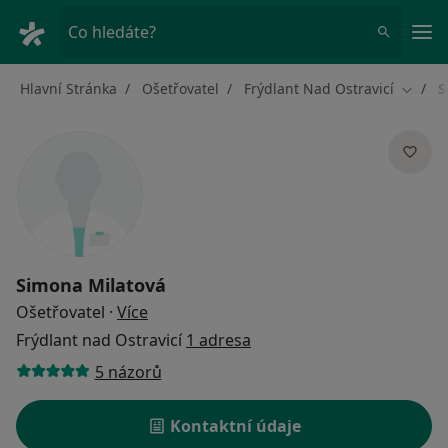
Hla
Co hledáte?
Hlavní Stránka
Ošetřovatel
Frýdlant Nad Ostravicí
S
Změna
Simona Milatová
o specializacích
Ošetřovatel
·
Více
Frýdlant nad Ostravicí
1 adresa
5 názorů
Kontaktní údaje