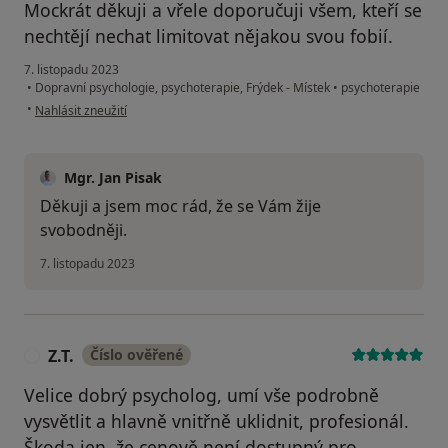
Mockrát děkuji a vřele doporučuji všem, kteří se
nechtějí nechat limitovat nějakou svou fobií.
7. listopadu 2023
•
Dopravní psychologie, psychoterapie, Frýdek - Místek
•
psychoterapie
podle názoru uživatele N. Szcz
•
Nahlásit zneužití
Mgr. Jan Pisak
Děkuji a jsem moc rád, že se Vám žije
svobodněji.
7. listopadu 2023
Z.T.
Číslo ověřené
Z
Velice dobrý psycholog, umí vše podrobně
vysvětlit a hlavně vnitřně uklidnit, profesionál.
Škoda jen, že cenově není dostupný pro