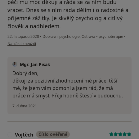
péči mu moc děkuji a ráda se za ním budu
vracet. Dnes se s ním ráda dělím i o radostné a
příjemné zážitky. Je skvělý psycholog a citlivý
člověk a nadhledem.
22. listopadu 2020
•
Dopravní psychologie, Ostrava
•
psychoterapie
•
podle názoru uživatele N.S.
Nahlásit zneužití
Mgr. Jan Pisak
Dobrý den,
děkuji za pozitivní zhodnocení mé práce, těší
mě, že jsem vám pomohl a jsem rád, že má
práce má smysl. Přeji hodně štěstí v budoucnu.
7. dubna 2021
Vojtěch
Číslo ověřené
V