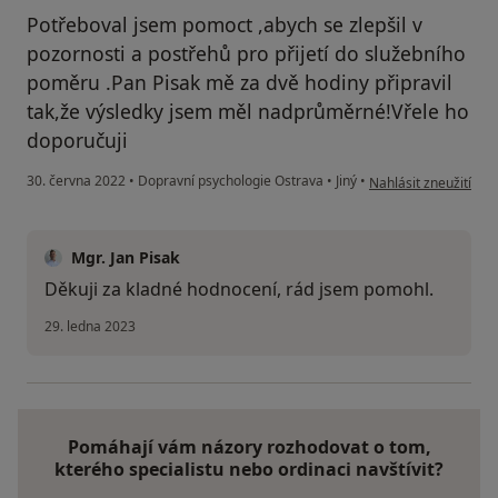
Potřeboval jsem pomoct ,abych se zlepšil v
pozornosti a postřehů pro přijetí do služebního
poměru .Pan Pisak mě za dvě hodiny připravil
tak,že výsledky jsem měl nadprůměrné!Vřele ho
doporučuji
podle názoru uživate
30. června 2022
•
Dopravní psychologie Ostrava
•
Jiný
•
Nahlásit zneužití
Mgr. Jan Pisak
Děkuji za kladné hodnocení, rád jsem pomohl.
29. ledna 2023
Pomáhají vám názory rozhodovat o tom,
kterého specialistu nebo ordinaci navštívit?