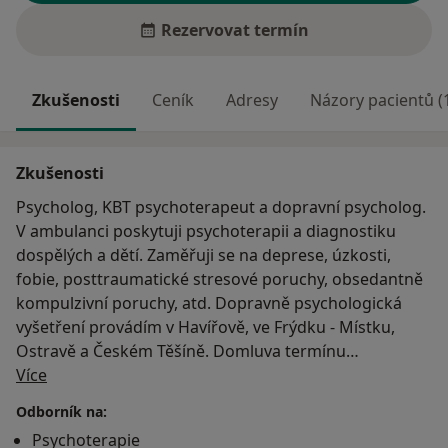
Rezervovat termín
Zkušenosti
Ceník
Adresy
Názory pacientů (
Zkušenosti
Psycholog, KBT psychoterapeut a dopravní psycholog.
V ambulanci poskytuji psychoterapii a diagnostiku
dospělých a dětí. Zaměřuji se na deprese, úzkosti,
fobie, posttraumatické stresové poruchy, obsedantně
kompulzivní poruchy, atd. Dopravně psychologická
vyšetření provádím v Havířově, ve Frýdku - Místku,
Ostravě a Českém Těšíně. Domluva termínu
O mně
telefonicky. Po předchozí domluvě je možná
Více
konzultace i online.
Odborník na:
Psychoterapie