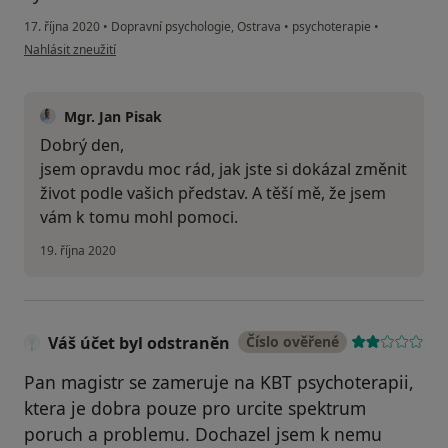
17. října 2020
•
Dopravní psychologie, Ostrava
•
psychoterapie
•
podle názoru uživatele Vojtěch
Nahlásit zneužití
Mgr. Jan Pisak
Dobrý den,
jsem opravdu moc rád, jak jste si dokázal změnit
život podle vašich představ. A těší mě, že jsem
vám k tomu mohl pomoci.
19. října 2020
Váš účet byl odstraněn
Číslo ověřené
Pan magistr se zameruje na KBT psychoterapii,
ktera je dobra pouze pro urcite spektrum
poruch a problemu. Dochazel jsem k nemu