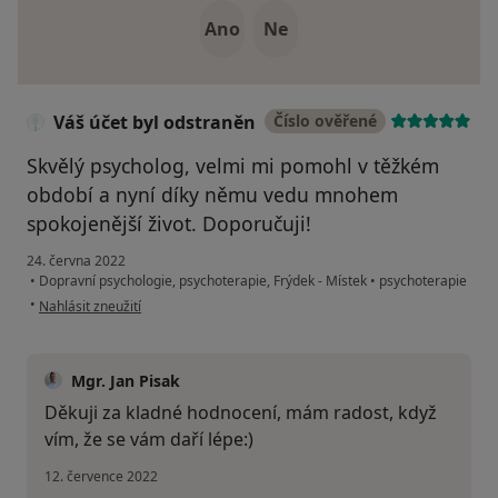
Ano
Ne
Váš účet byl odstraněn
Číslo ověřené
Skvělý psycholog, velmi mi pomohl v těžkém
období a nyní díky němu vedu mnohem
spokojenější život. Doporučuji!
24. června 2022
•
Dopravní psychologie, psychoterapie, Frýdek - Místek
•
psychoterapie
podle názoru uživatele Váš účet byl odstraněn
•
Nahlásit zneužití
Mgr. Jan Pisak
Děkuji za kladné hodnocení, mám radost, když
vím, že se vám daří lépe:)
12. července 2022