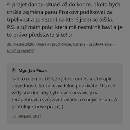
si projet danou situaci až do konce. Tímto bych
chtěla zejména panu Pisakovi poděkovat za
trpělivost a za sezení na které jsem se těšila.
P.S. a už mám práci která mě nesmírně baví a je
to právo představte si to! :)
26. března 2020
•
Dopravní psychologie, Ostrava
•
psychoterapie
•
podle názoru uživatele Váš účet byl odstraněn
Nahlásit zneužití
Mgr. Jan Pisak
Tak to mě moc těší, že jste si odnesla z terapií
dovednosti, které pravidelně používáte. O to se
vždy snažím, aby byl člověk nezávislý na
terapeutovi a svůj život zvládal co nejvíce sám. A
gratuluji k nové práci!;-)
30. listopadu 2021