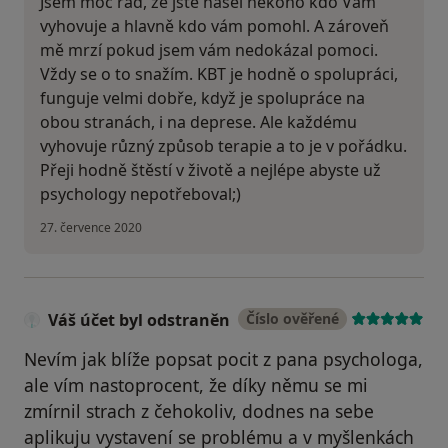
Jsem moc rád, že jste našel někoho kdo Vám
vyhovuje a hlavně kdo vám pomohl. A zároveň
mě mrzí pokud jsem vám nedokázal pomoci.
Vždy se o to snažím. KBT je hodně o spolupráci,
funguje velmi dobře, když je spolupráce na
obou stranách, i na deprese. Ale každému
vyhovuje různý způsob terapie a to je v pořádku.
Přeji hodně štěstí v životě a nejlépe abyste už
psychology nepotřeboval;)
27. července 2020
Váš účet byl odstraněn
Číslo ověřené
Nevím jak blíže popsat pocit z pana psychologa,
ale vím nastoprocent, že díky němu se mi
zmírnil strach z čehokoliv, dodnes na sebe
aplikuju vystavení se problému a v myšlenkách