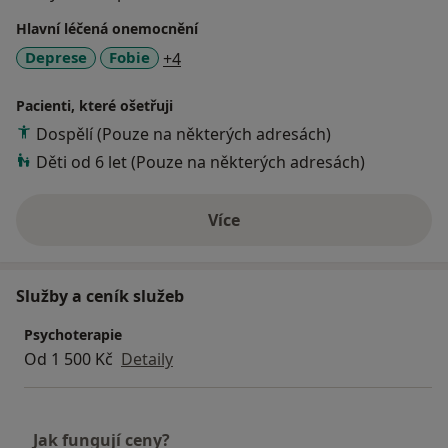
Hlavní léčená onemocnění
a11y_sr_more_diseases
Deprese
Fobie
+4
Pacienti, které ošetřuji
Dospělí (Pouze na některých adresách)
Děti od 6 let (Pouze na některých adresách)
Více
o zkušenostech
Služby a ceník služeb
Psychoterapie
Od 1 500 Kč
Detaily
Jak fungují ceny?