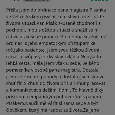
Přišla jsem do ordinace pana magistra Pisanka
ve velice těžkém psychickem stavu a ve složité
životní situaci.Pan Pisák zkušeně zhodnotil a
pochopil, mou složitou situaci a snažil se mi
citlivě a zkušeně pomoci. Po mnoha sezenich v
ordinaci,s jeho empatockym přístupem ke
mě,jako pacientce, jsem svou těžkou životní
situaci i svůj psychický stav zvládla.Nebyla to
lehká cesta, měla jsem však u sebe, velkého
pomocníka v osobě pana magistra. Dostala
jsem se zase do pohody a dostala jjsem znovu
chuť žít. S chutí do života přišla i chuť pracovat
a komunikovat s dalšími lidmi. To hlavně díky
přístupu a empatickým pohovorům s panem
Pisákem.Naučil mě vážit si sama sebe a být
člověkem, který má radost ze života.Za jeho