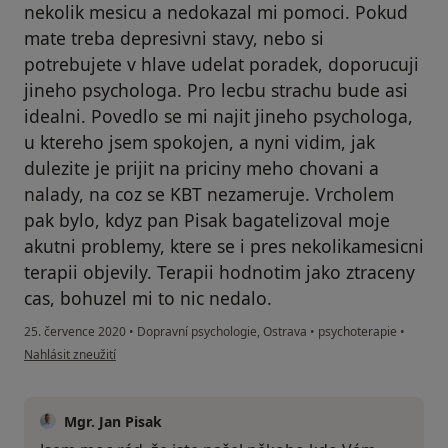
nekolik mesicu a nedokazal mi pomoci. Pokud
mate treba depresivni stavy, nebo si
potrebujete v hlave udelat poradek, doporucuji
jineho psychologa. Pro lecbu strachu bude asi
idealni. Povedlo se mi najit jineho psychologa,
u ktereho jsem spokojen, a nyni vidim, jak
dulezite je prijit na priciny meho chovani a
nalady, na coz se KBT nezameruje. Vrcholem
pak bylo, kdyz pan Pisak bagatelizoval moje
akutni problemy, ktere se i pres nekolikamesicni
terapii objevily. Terapii hodnotim jako ztraceny
cas, bohuzel mi to nic nedalo.
25. července 2020
•
Dopravní psychologie, Ostrava
•
psychoterapie
•
podle názoru uživatele Váš účet byl odstraněn
Nahlásit zneužití
Mgr. Jan Pisak