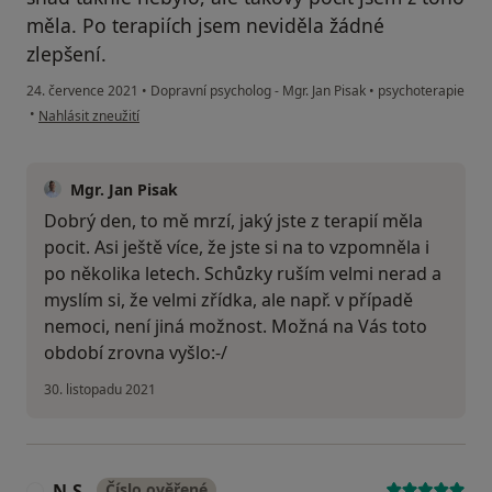
měla. Po terapiích jsem neviděla žádné
zlepšení.
24. července 2021
•
Dopravní psycholog - Mgr. Jan Pisak
•
psychoterapie
podle názoru uživatele K.T.
•
Nahlásit zneužití
Mgr. Jan Pisak
Dobrý den, to mě mrzí, jaký jste z terapií měla
pocit. Asi ještě více, že jste si na to vzpomněla i
po několika letech. Schůzky ruším velmi nerad a
myslím si, že velmi zřídka, ale např. v případě
nemoci, není jiná možnost. Možná na Vás toto
období zrovna vyšlo:-/
30. listopadu 2021
N.S.
Číslo ověřené
N