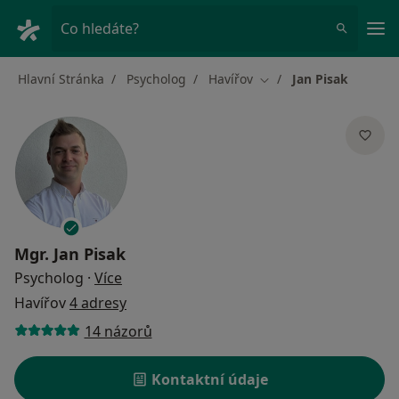
Hla
Co hledáte?
Hlavní Stránka
Psycholog
Havířov
Jan Pisak
Změna města
Mgr.
Jan Pisak
o specializacích
Psycholog
·
Více
Havířov
4 adresy
14 názorů
Kontaktní údaje