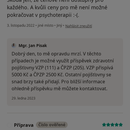
každého. A kvůli ceny pro mě není možné
pokračovat v psychoterapii :-(.
podle názoru uživatele Z.T.
3. listopadu 2022
•
jiné místo
•
Jiný
•
Nahlásit zneužití
Mgr. Jan Pisak
Dobrý den, to mě opravdu mrzí. V těchto
případech je možné využít příspěvek zdravotní
pojišťovny VZP (111) a ČPZP (205). VZP přispívá
5000 Kč a ČPZP 2500 Kč. Ostatní pojišťovny se
snad brzy také přidají. Pro bližší informace
ohledně příspěvku mě můžete kontaktovat.
29. ledna 2023
Příprava
Číslo ověřené
P