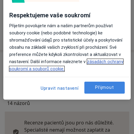
Způsoby platby (soukromé návštěvy)
Na teto adrese lékař přijímá pacienty na pojišťovnu
Respektujeme vaše soukromí
Detaily
Přijetím povolujete nám a našim partnerům používat
soubory cookie (nebo podobné technologie) ke
Více
shromažďování údajů pro statistické účely a poskytování
o adrese
obsahu na základě vašich zvyklostí při procházení. Své
preference můžete kdykoli zkontrolovat a aktualizovat v
nastavení. Další informace naleznete v
zásadách ochrany
Názory
soukromí a souborů cookie.
Přidejte svůj názor
Přijmout
Upravit nastavení
14 názorů
Recenze pacientů jsou pro nás důležité.
Specialisté nemají možnost zaplatit za