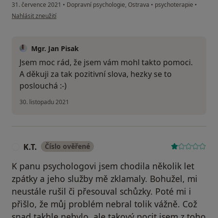
31. července 2021
•
Dopravní psychologie, Ostrava
•
psychoterapie
•
podle názoru uživatele Váš účet byl odstraněn
Nahlásit zneužití
Mgr. Jan Pisak
Jsem moc rád, že jsem vám mohl takto pomoci.
A děkuji za tak pozitivní slova, hezky se to
poslouchá :-)
30. listopadu 2021
K.T.
Číslo ověřené
K
K panu psychologovi jsem chodila několik let
zpátky a jeho služby mě zklamaly. Bohužel, mi
neustále rušil či přesouval schůzky. Poté mi i
přišlo, že můj problém nebral tolik vážně. Což
snad takhle nebylo, ale takový pocit jsem z toho