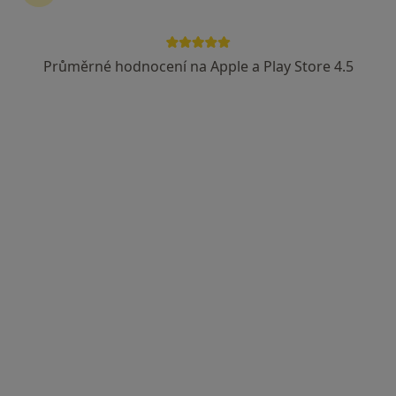
Průměrné hodnocení na Apple a Play Store 4.5
Mgr. Hana Kučová
·
Více
Psycholog, Psychoterapeut, Kouč
Adresa
Online
Hasičská 551/52, Ostrava
•
Mapa
www.hanakucova.cz
Individuální psychoterapie
1 000 Kč
Tento specialista nenabízí online rezervaci termínu na této adrese.
Rezervovat termín