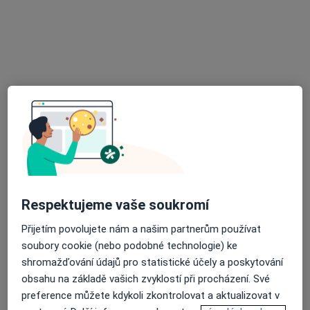
MUDr. Jiřina Kotrčová
·
Více
Pediatr
19 názorů
Příborská 27, Ostrava
•
Mapa
Praktický lékař pro děti a dorost
Tento specialista nenabízí online rezervaci termínu na této adrese.
Rezervovat termín
Respektujeme vaše soukromí
Přijetím povolujete nám a našim partnerům používat
soubory cookie (nebo podobné technologie) ke
shromažďování údajů pro statistické účely a poskytování
obsahu na základě vašich zvyklostí při procházení. Své
preference můžete kdykoli zkontrolovat a aktualizovat v