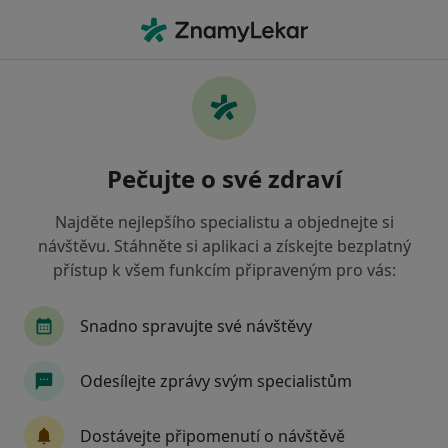
Hla
Orlová, moravskoslezský
Filtry
Mapa
Orlová
Pečujte o své zdraví
Jak řadíme výsledky vyhledávání?
Najděte nejlepšího specialistu a objednejte si
návštěvu. Stáhněte si aplikaci a získejte bezplatný
Jakého specialistu hledáte?
přístup k všem funkcím připraveným pro vás:
Zubař
Praktický lékař
Internista
Ped
Snadno spravujte své návštěvy
Odesílejte zprávy svým specialistům
Dostávejte připomenutí o návštěvě