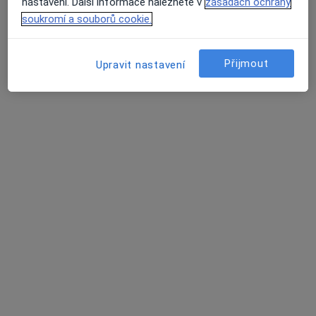
nastavení. Další informace naleznete v
zásadách ochrany
soukromí a souborů cookie.
OlzaDent, s.r.o., stomatologie
Zubař
Přijmout
Upravit nastavení
2 názory
Dr. Slámy 1/290, Český Těšín
•
Mapa
OlzaDent, s.r.o., stomatologie
Tato klinika nemá specialisty s dostupnými termíny v online kalendáři
Zobrazit profil