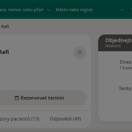
ace, nemoc nebo příjmení
Město nebo region
Rafi
ta
Objednejt
Neaktivní
afi
zacích
Dnes
7 Srpen
Tento 
Rezervovat termín
zory pacientů (13)
Odpovědi (49)