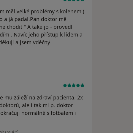
em měl velké problémy s kolenem (
lo a já padal.Pan doktor mě
e chodit " A také jo - provedl
dím . Navíc jeho přístup k lidem a
 děkuji a jsem vděčný
Nebl Leopold
že mu záleží na zdraví pacienta. 2x
oktorů, ale i tak mi p. doktor
okračuji normálně s fotbalem i
 názoru uživatele Matěj
it zneužití