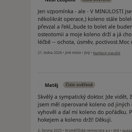
Jen vzpomínka - ale - V MINULOSTI js
několikrát operace,) koleno stále bole
převzal a řekl,,bude to bolet ale budem
osteotomii a moje koleno drží a já cho
léčbě -- ochota, úsměv, poctivost.Moc
podle názoru uživatele 
21. ledna 2026
•
jiné místo
•
Jiný
•
Nahlásit zneužití
Matěj
Číslo ověřené
M
Skvělý a sympatický doktor. Jde vidět, 
jsem měl operované koleno od jiných d
vyhověl a dal mi koleno do pořádku. P
hokejem a koleno drží! Děkuji.
podle
2. června 2025
•
Kroměřížská nemocnice a.s
•
Jiný
•
Nahlás