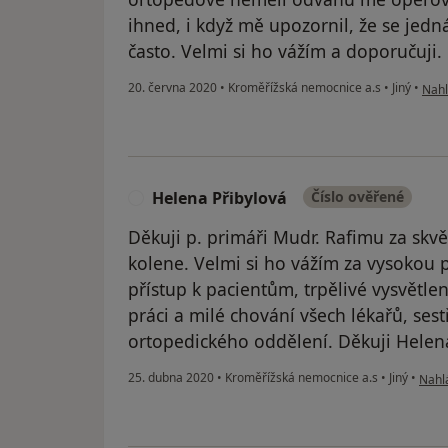
ihned, i když mě upozornil, že se jed
často. Velmi si ho vážím a doporučuji.
podl
20. června 2020
•
Kroměřížská nemocnice a.s
•
Jiný
•
Nahl
Helena Přibylová
Číslo ověřené
H
Děkuji p. primáři Mudr. Rafimu za skv
kolene. Velmi si ho vážím za vysokou pr
přístup k pacientům, trpělivé vysvětle
práci a milé chování všech lékařů, ses
ortopedického oddělení. Děkuji Helena
podle
25. dubna 2020
•
Kroměřížská nemocnice a.s
•
Jiný
•
Nahlá