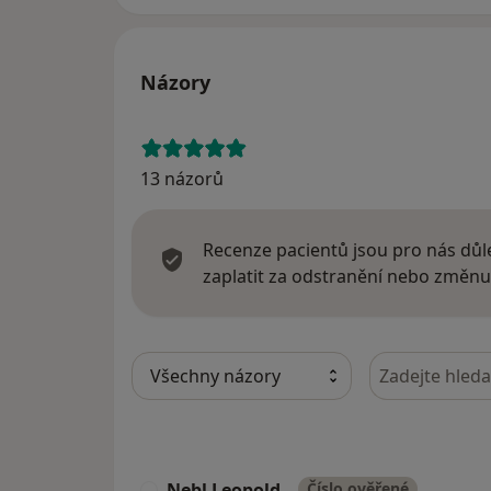
Názory
13 názorů
Recenze pacientů jsou pro nás důle
zaplatit za odstranění nebo změnu
Hledejte v ná
Nebl Leopold
Číslo ověřené
N