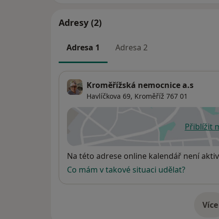
Adresy (2)
Adresa 1
Adresa 2
Kroměřížská nemocnice a.s
Havlíčkova 69,
Kroměříž
767 01
Přiblížit
se
Dostupnost
Na této adrese online kalendář není aktiv
Co mám v takové situaci udělat?
Více
o 