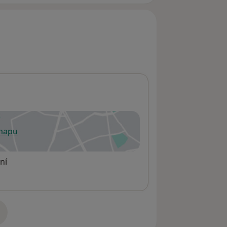
 mapu
 otevře v nové záložce
ní
adrese