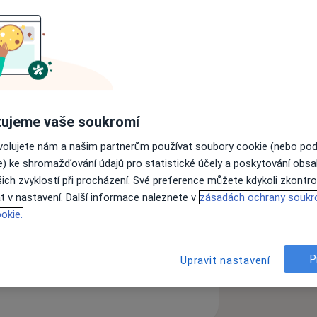
 nem. a.s. od 1.1.2017
é odd. nemocnice Přerov
ogie pohybového aparátu 2003.
logie pohybového aparátu 2011.
ého oddělení
ujeme vaše soukromí
ve volejbalu
ovolujete nám a našim partnerům používat soubory cookie (nebo po
e) ke shromažďování údajů pro statistické účely a poskytování obs
umského cena
ich zvyklostí při procházení. Své preference můžete kdykoli zkontro
t v nastavení. Další informace naleznete v
zásadách ochrany soukr
okie.
ách nejsou k dispozici
P
Upravit nastavení
ádné informace o svých službách.