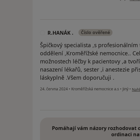
R.HANÁK .
Číslo ověřené
R
Špičkový specialista ,s profesionální
oddělení ,Kroměřížské nemocnice.. Cel
možnostech léčby k pacientovy ,a tvoř
nasazení lékařů, sester ,i anestezie při
láskyplně .Všem doporučuji .
podl
24. června 2024
•
Kroměřížská nemocnice a.s
•
Jiný
•
Nahl
Pomáhají vám názory rozhodovat o 
ordinaci na