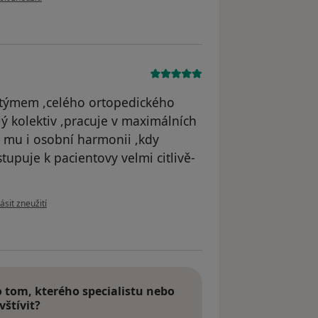
m týmem ,celého ortopedického
ý kolektiv ,pracuje v maximálních
í mu i osobní harmonii ,kdy
stupuje k pacientovy velmi citlivě-
e názoru uživatele R.HANÁK .
ásit zneužití
tom, kterého specialistu nebo
vštívit?