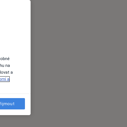
dobné
ahu na
lovat a
omí a
řijmout