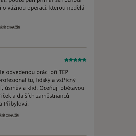
ná o vážnou operaci, kterou nedělá
e názoru uživatele Alena Holubcová
ásit zneužití
ěle odvedenou práci při TEP
ofesionalitu, lidský a vstřícný
ní, úsměv a klid. Oceňuji obětavou
třiček a dalších zaměstnanců
 Přibylová.
 názoru uživatele Helena Přibylová
sit zneužití