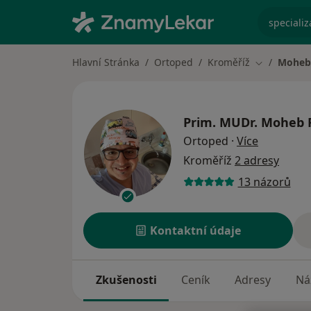
specializ
Hlavní Stránka
Ortoped
Kroměříž
Moheb 
Změna měs
Prim. MUDr.
Moheb R
o speciali
Ortoped
·
Více
Kroměříž
2 adresy
13 názorů
Kontaktní údaje
Zkušenosti
Ceník
Adresy
Ná