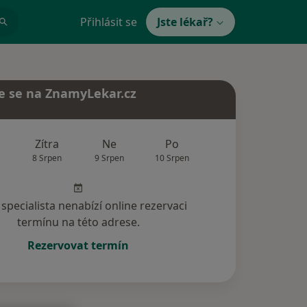
Přihlásit se
Jste lékař?
e se na ZnamyLekar.cz
Zítra
Ne
Po
Út
St
8 Srpen
9 Srpen
10 Srpen
11 Srpen
12 Srp
specialista nenabízí online rezervaci
termínu na této adrese.
Rezervovat termín