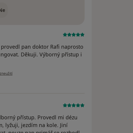
Ne
 provedl pan doktor Rafi naprosto
ngovat. Děkuji. Výborný přístup i
zoru uživatele Robert Kubala
zneužití
dborný přístup. Provedl mi dézu
 lyžuji, jezdím na kole. Jiní
t, pouze pan primář se rozhodl