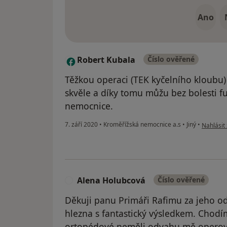
Ano
Robert Kubala
Číslo ověřené
R
Těžkou operaci (TEK kyčelního kloubu)
skvěle a díky tomu můžu bez bolesti fu
nemocnice.
podle ná
7. září 2020
•
Kroměřížská nemocnice a.s
•
Jiný
•
Nahlásit 
Alena Holubcová
Číslo ověřené
A
Děkuji panu Primáři Rafimu za jeho o
hlezna s fantastický výsledkem. Chodím,
ortopédové neměli odvahu mě operova