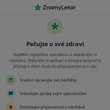
Hla
Ortoped • Kroměříž, zlínský
Filtry
• 1
Mapa
Doporučení ortopedové s Revírní bratrská
Pečujte o své zdraví
pokladna, zdravotní pojišťovna Kroměříž
Jak řadíme výsledky vyhledávání?
Najděte nejlepšího specialistu a objednejte si
návštěvu. Stáhněte si aplikaci a získejte bezplatný
přístup k všem funkcím připraveným pro vás:
Snadno spravujte své návštěvy
Odesílejte zprávy svým specialistům
MUDr. Jan Bláha
Dostávejte připomenutí o návštěvě
Ortoped