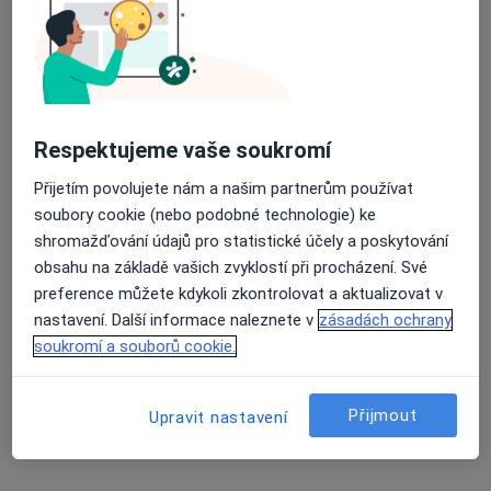
Adresa 1
Adresa 2
Vodní 56/11, Kroměříž
•
Mapa
Ortopedická ordinace
Respektujeme vaše soukromí
Tento specialista nenabízí online rezervaci termínu na této adrese.
Přijetím povolujete nám a našim partnerům používat
Rezervovat termín
soubory cookie (nebo podobné technologie) ke
shromažďování údajů pro statistické účely a poskytování
obsahu na základě vašich zvyklostí při procházení. Své
preference můžete kdykoli zkontrolovat a aktualizovat v
nastavení. Další informace naleznete v
zásadách ochrany
soukromí a souborů cookie.
Přijmout
Upravit nastavení
MUDr. Richard Kreml
Ortoped