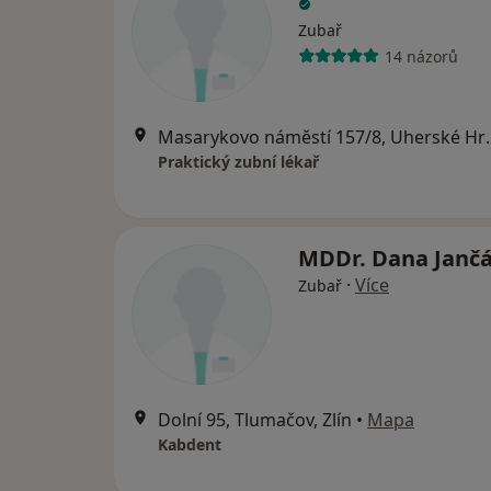
Zubař
14 názorů
Masarykovo náměs
Praktický zubní lékař
MDDr. Dana Janč
·
Více
Zubař
Dolní 95, Tlumačov, Zlín
•
Mapa
Kabdent