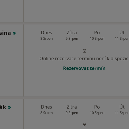
sina
Dnes
Zítra
Po
Út
8 Srpen
9 Srpen
10 Srpen
11 Srpe
Online rezervace termínu není k dispozic
Rezervovat termín
rák
Dnes
Zítra
Po
Út
8 Srpen
9 Srpen
10 Srpen
11 Srpe