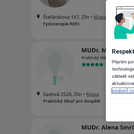
Štefánikova 167, Zlín
•
Mapa
Fyzioterapie REfit
MUDr. Miloš Kub
Respekt
Praktický lékař
Přijetím p
20 názorů
technologi
základě vaš
aktualizova
souborů co
Sadová 2526, Zlín
•
Mapa
Praktický lékař pro dospělé
MUDr. Alena Smr