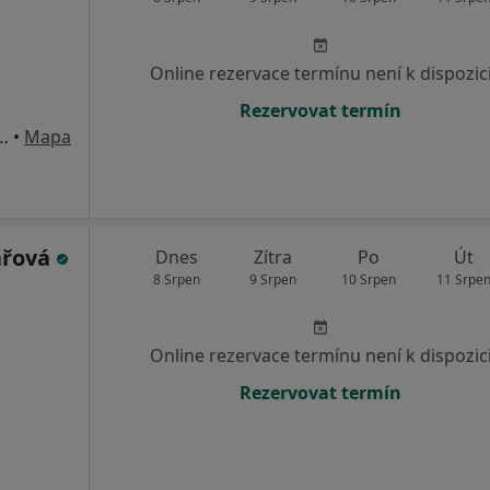
Online rezervace termínu není k dispozic
Rezervovat termín
tí 157/8, Uherské Hradiště
•
Mapa
ářová
Dnes
Zítra
Po
Út
8 Srpen
9 Srpen
10 Srpen
11 Srpe
Online rezervace termínu není k dispozic
Rezervovat termín