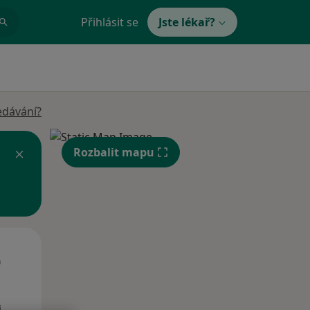
Přihlásit se
Jste lékař?
edávání?
Rozbalit mapu
St
Čt
Pá
n
12 Srpen
13 Srpen
14 Srpen
i