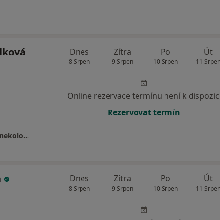
lková
Dnes
Zítra
Po
Út
8 Srpen
9 Srpen
10 Srpen
11 Srpe
Online rezervace termínu není k dispozic
Rezervovat termín
IVF Zlín | Klinika reprodukční medicíny a gynekologie
a
Dnes
Zítra
Po
Út
8 Srpen
9 Srpen
10 Srpen
11 Srpe