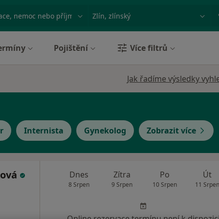
ace, nemoc nebo příjmení
Město nebo region
ermíny
Pojištění
Více filtrů
Jak řadíme výsledky vyhl
r
Internista
Gynekolog
Zobrazit více
ková
Dnes
Zítra
Po
Út
8 Srpen
9 Srpen
10 Srpen
11 Srpe
Online rezervace termínu není k dispozic