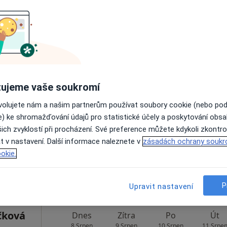
Rezervovat termín
áček
Dnes
Zítra
Po
Út
ujeme vaše soukromí
8 Srpen
9 Srpen
10 Srpen
11 Srpe
ovolujete nám a našim partnerům používat soubory cookie (nebo po
e) ke shromažďování údajů pro statistické účely a poskytování obs
ich zvyklostí při procházení. Své preference můžete kdykoli zkontro
Online rezervace termínu není k dispozic
t v nastavení. Další informace naleznete v
zásadách ochrany soukr
Rezervovat termín
okie.
P
Upravit nastavení
čková
Dnes
Zítra
Po
Út
8 Srpen
9 Srpen
10 Srpen
11 Srpe