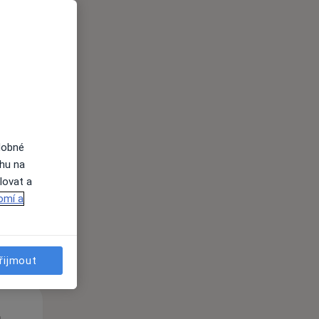
St
Čt
Pá
n
12 Srpen
13 Srpen
14 Srpen
dobné
ahu na
lovat a
i
omí a
řijmout
St
Čt
Pá
n
12 Srpen
13 Srpen
14 Srpen