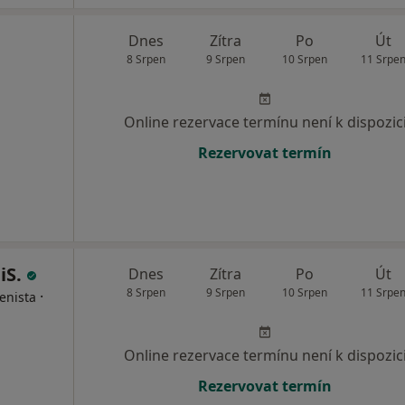
Dnes
Zítra
Po
Út
8 Srpen
9 Srpen
10 Srpen
11 Srpe
Online rezervace termínu není k dispozic
Rezervovat termín
iS.
Dnes
Zítra
Po
Út
8 Srpen
9 Srpen
10 Srpen
11 Srpe
·
enista
Online rezervace termínu není k dispozic
Rezervovat termín