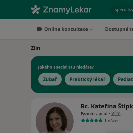
specializ
Online konzultace
Dostupné t
Zlín
Jakého specialistu hledáte?
Zubař
Praktický lékař
Pediat
Bc. Kateřina Štíp
·
Více
Fyzioterapeut
1 názor