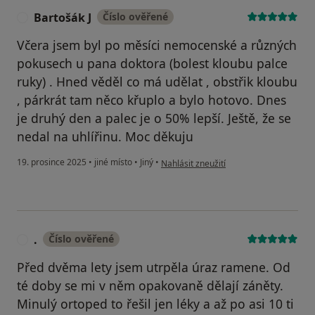
Bartošák J
Číslo ověřené
B
Včera jsem byl po měsíci nemocenské a různých
pokusech u pana doktora (bolest kloubu palce
ruky) . Hned věděl co má udělat , obstřik kloubu
, párkrát tam něco křuplo a bylo hotovo. Dnes
je druhý den a palec je o 50% lepší. Ještě, že se
nedal na uhlířinu. Moc děkuju
podle názoru uživatele Bartošák J
19. prosince 2025
•
jiné místo
•
Jiný
•
Nahlásit zneužití
.
Číslo ověřené
.
Před dvěma lety jsem utrpěla úraz ramene. Od
té doby se mi v něm opakovaně dělají záněty.
Minulý ortoped to řešil jen léky a až po asi 10 ti