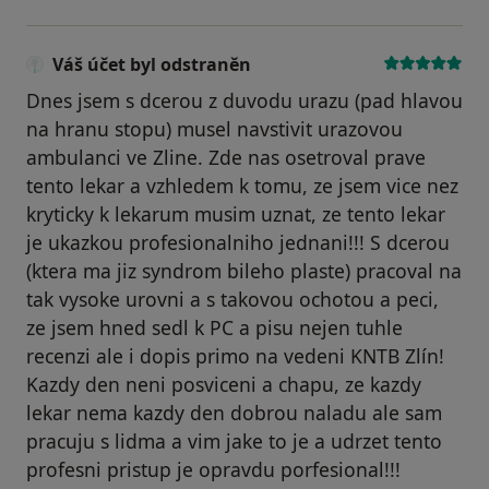
Váš účet byl odstraněn
Dnes jsem s dcerou z duvodu urazu (pad hlavou
na hranu stopu) musel navstivit urazovou
ambulanci ve Zline. Zde nas osetroval prave
tento lekar a vzhledem k tomu, ze jsem vice nez
kryticky k lekarum musim uznat, ze tento lekar
je ukazkou profesionalniho jednani!!! S dcerou
(ktera ma jiz syndrom bileho plaste) pracoval na
tak vysoke urovni a s takovou ochotou a peci,
ze jsem hned sedl k PC a pisu nejen tuhle
recenzi ale i dopis primo na vedeni KNTB Zlín!
Kazdy den neni posviceni a chapu, ze kazdy
lekar nema kazdy den dobrou naladu ale sam
pracuju s lidma a vim jake to je a udrzet tento
profesni pristup je opravdu porfesional!!!