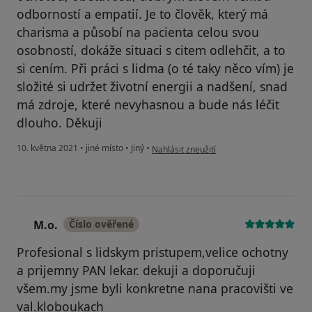
odborností a empatií. Je to člověk, který má
charisma a působí na pacienta celou svou
osobností, dokáže situaci s citem odlehčit, a to
si cením. Při práci s lidma (o té taky něco vím) je
složité si udržet životní energii a nadšení, snad
má zdroje, které nevyhasnou a bude nás léčit
dlouho. Děkuji
podle názoru uživatele MB
10. května 2021
•
jiné místo
•
Jiný
•
Nahlásit zneužití
M.o.
Číslo ověřené
M
Profesional s lidskym pristupem,velice ochotny
a prijemny PAN lekar. dekuji a doporučuji
všem.my jsme byli konkretne nana pracovišti ve
val.kloboukach