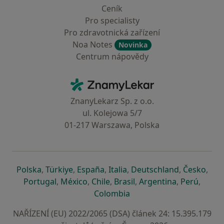
Ceník
Pro specialisty
Pro zdravotnická zařízení
Noa Notes
Novinka
Centrum nápovědy
Kontakt
ZnamyLekar - Hlavní stránka
ZnanyLekarz Sp. z o.o.
ul. Kolejowa 5/7
01-217 Warszawa, Polska
se otevře v nové záložce
se otevře v nové záložce
se otevře v nové záložce
se otevře v nové záložce
se otevře v 
se o
Polska
,
Türkiye
,
España
,
Italia
,
Deutschland
,
Česko
,
se otevře v nové záložce
se otevře v nové záložce
se otevře v nové záložce
se otevře v nové záložc
se otevře v 
se ote
Portugal
,
México
,
Chile
,
Brasil
,
Argentina
,
Perú
,
se otevře v nové záložce
Colombia
NAŘÍZENÍ (EU) 2022/2065 (DSA) článek 24: 15.395.179