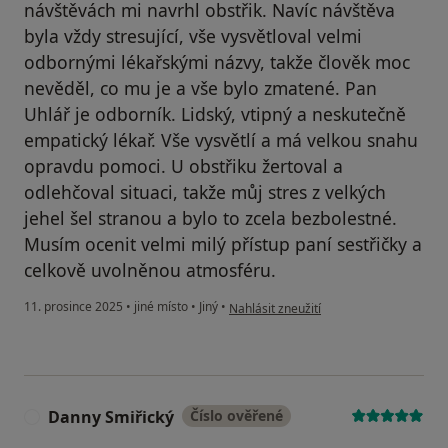
návštěvách mi navrhl obstřik. Navíc návštěva
byla vždy stresující, vše vysvětloval velmi
odbornými lékařskými názvy, takže člověk moc
nevěděl, co mu je a vše bylo zmatené. Pan
Uhlář je odborník. Lidský, vtipný a neskutečně
empatický lékař. Vše vysvětlí a má velkou snahu
opravdu pomoci. U obstřiku žertoval a
odlehčoval situaci, takže můj stres z velkých
jehel šel stranou a bylo to zcela bezbolestné.
Musím ocenit velmi milý přístup paní sestřičky a
celkově uvolněnou atmosféru.
podle názoru uživatele .
11. prosince 2025
•
jiné místo
•
Jiný
•
Nahlásit zneužití
Danny Smiřický
Číslo ověřené
D