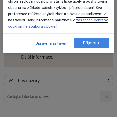
shromažďování údajů pro statistické účely a poskytování
obsahu na základě vašich zvyklostí při procházení. Své
preference můžete kdykoli zkontrolovat a aktualizovat v
nastavení. Další informace naleznete v
zásadách ochrany
30 názorů
soukromí a souborů cookie.
Recenze pacientů jsou pro nás důležité.
Přijmout
Upravit nastavení
Specialisté nemají možnost zaplatit za
odstranění nebo změnu recenze pacienta.
Další informace o názorech
Další informace.
Hledejte v názorech