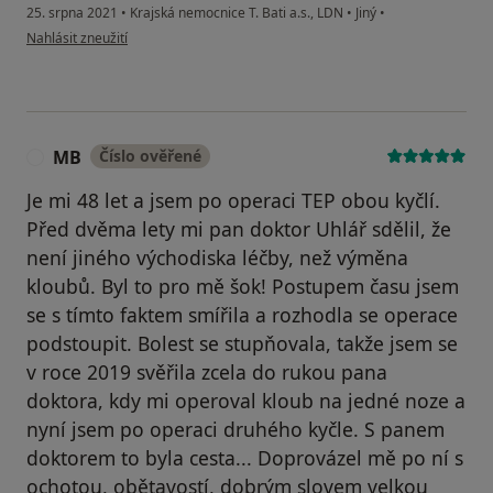
25. srpna 2021
•
Krajská nemocnice T. Bati a.s., LDN
•
Jiný
•
podle názoru uživatele Dušan Šenkeřík
Nahlásit zneužití
MB
Číslo ověřené
M
Je mi 48 let a jsem po operaci TEP obou kyčlí.
Před dvěma lety mi pan doktor Uhlář sdělil, že
není jiného východiska léčby, než výměna
kloubů. Byl to pro mě šok! Postupem času jsem
se s tímto faktem smířila a rozhodla se operace
podstoupit. Bolest se stupňovala, takže jsem se
v roce 2019 svěřila zcela do rukou pana
doktora, kdy mi operoval kloub na jedné noze a
nyní jsem po operaci druhého kyčle. S panem
doktorem to byla cesta... Doprovázel mě po ní s
ochotou, obětavostí, dobrým slovem velkou