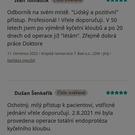
Ivan Tomaštík
I
Odborník na svém místě. "Lidský a pozitivní"
přístup. Profesionál ! Vřele doporučuji. V 50
letech jsem po výměně kyčelní kloubů a po 20
dnech od operace již "létám". Zřejmě dobrá
práce Doktore
11. července 2022
•
Krajská nemocnice T. Bati a.s., LDN
•
Jiný
•
podle názoru uživatele Ivan Tomaštík
Nahlásit zneužití
Dušan Šenkeřík
Číslo ověřené
D
Ochotný, milý přístup k pacientovi, vstřícné
jednání vřele doporučuji. 2.8.2021 mi byla
provedena operace totální endoprotéza
kyčelního kloubu.