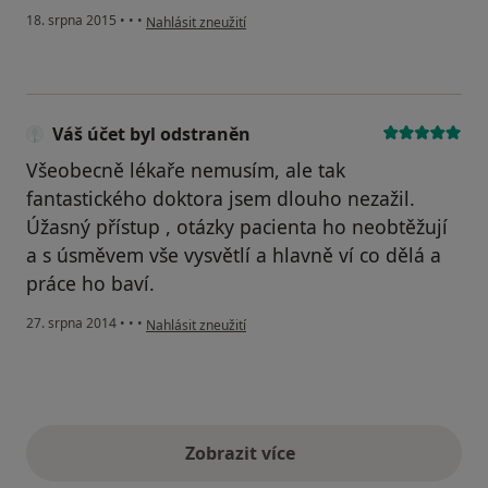
podle názoru uživatele Váš účet byl odstraněn
18. srpna 2015
•
•
•
Nahlásit zneužití
Váš účet byl odstraněn
Všeobecně lékaře nemusím, ale tak
fantastického doktora jsem dlouho nezažil.
Úžasný přístup , otázky pacienta ho neobtěžují
a s úsměvem vše vysvětlí a hlavně ví co dělá a
práce ho baví.
podle názoru uživatele Váš účet byl odstraněn
27. srpna 2014
•
•
•
Nahlásit zneužití
Zobrazit více
výše uvedené názory