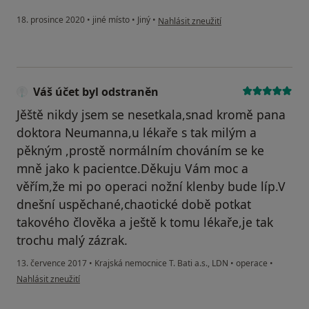
podle názoru uživatele M.o.
18. prosince 2020
•
jiné místo
•
Jiný
•
Nahlásit zneužití
Váš účet byl odstraněn
Jěště nikdy jsem se nesetkala,snad kromě pana
doktora Neumanna,u lékaře s tak milým a
pěkným ,prostě normálním chováním se ke
mně jako k pacientce.Děkuju Vám moc a
věřím,že mi po operaci nožní klenby bude líp.V
dnešní uspěchané,chaotické době potkat
takového člověka a ještě k tomu lékaře,je tak
trochu malý zázrak.
13. července 2017
•
Krajská nemocnice T. Bati a.s., LDN
•
operace
•
podle názoru uživatele Váš účet byl odstraněn
Nahlásit zneužití