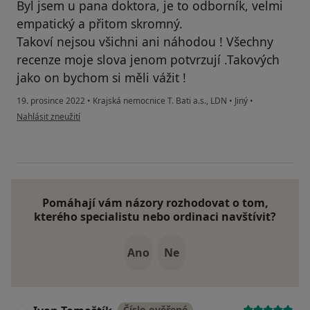
Byl jsem u pana doktora, je to odborník, velmi
empatický a přitom skromný.
Takoví nejsou všichni ani náhodou ! Všechny
recenze moje slova jenom potvrzují .Takových
jako on bychom si měli vážit !
19. prosince 2022
•
Krajská nemocnice T. Bati a.s., LDN
•
Jiný
•
podle názoru uživatele Danny Smiřický
Nahlásit zneužití
Pomáhají vám názory rozhodovat o tom,
kterého specialistu nebo ordinaci navštívit?
Ano
Ne
Číslo ověřené