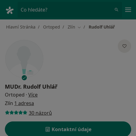
Hla
Co hledáte?
Hlavní Stránka
Ortoped
Zlín
Rudolf Uhlář
Změna města
MUDr.
Rudolf Uhlář
o specializacích
Ortoped
·
Více
Zlín
1 adresa
30 názorů
Kontaktní údaje