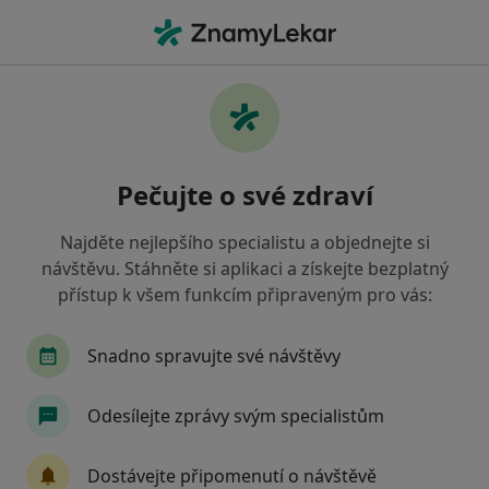
Hla
Sebevražedné Myšlenky • Zlín, zlínský
Filtry
• 1
Mapa
Sebevražedné myšlenky Zlín
Pečujte o své zdraví
Jak řadíme výsledky vyhledávání?
Najděte nejlepšího specialistu a objednejte si
návštěvu. Stáhněte si aplikaci a získejte bezplatný
Jakého specialistu hledáte?
přístup k všem funkcím připraveným pro vás:
Psycholog
Psychoterapeut
Psychiatr
Snadno spravujte své návštěvy
Odesílejte zprávy svým specialistům
Dostávejte připomenutí o návštěvě