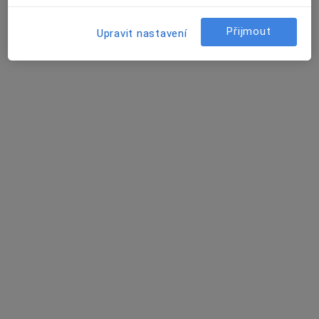
Přijmout
Upravit nastavení
Mgr. Jaroslav Šraděja
·
Více
Psycholog, Psychoterapeut
2 názory
tř. Tomáše Bati 1547, Zlín
•
Mapa
Mgr.Jaroslav Šraděja, psychologické poradenství, psychoterapie
Individuální psychoterapie
Cena nebyla přidána
Tento specialista nenabízí online rezervaci termínu na této adrese.
Rezervovat termín