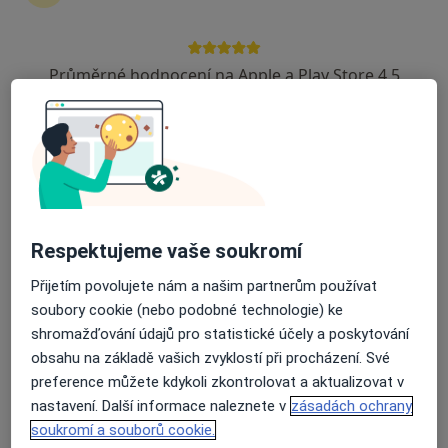
Průměrné hodnocení na Apple a Play Store 4.5
PhDr. Mgr. Milena Blažková
·
Více
Psycholog, Psychoterapeut
37 názorů
Adresa
Online
Zlín
•
Mapa
Respektujeme vaše soukromí
PhDr.Mgr. Milena Blažková - online
Přijetím povolujete nám a našim partnerům používat
Psychoterapie
1 500 Kč
soubory cookie (nebo podobné technologie) ke
Tento specialista nenabízí online rezervaci termínu na této adrese.
shromažďování údajů pro statistické účely a poskytování
obsahu na základě vašich zvyklostí při procházení. Své
Rezervovat termín
preference můžete kdykoli zkontrolovat a aktualizovat v
nastavení. Další informace naleznete v
zásadách ochrany
soukromí a souborů cookie.