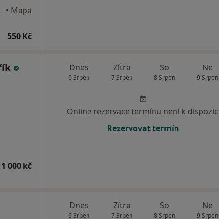
ce., Zlín
•
Mapa
550 Kč
řík
Dnes
Zítra
So
Ne
6 Srpen
7 Srpen
8 Srpen
9 Srpen
Online rezervace termínu není k dispozic
Rezervovat termín
 1 000 kč
Dnes
Zítra
So
Ne
6 Srpen
7 Srpen
8 Srpen
9 Srpen