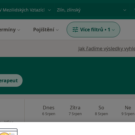
ace, nemoc nebo příjmení
Město nebo region
ermíny
Pojištění
Více filtrů
•
1
Jak řadíme výsledky vyhl
erapeut
a
Dnes
Zítra
So
Ne
6 Srpen
7 Srpen
8 Srpen
9 Srpen
·
Více
t
Ve vašem okolí online kalendář není