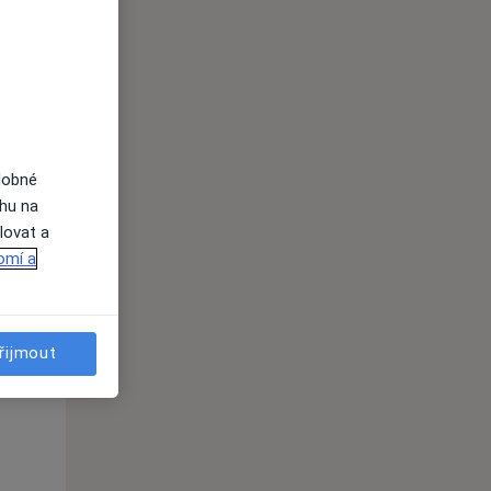
ednávání
dobné
ahu na
lovat a
omí a
Po
Út
St
10 Srpen
11 Srpen
12 Srpen
řijmout
i