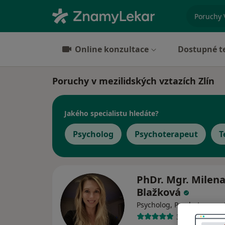
specializ
Online konzultace
Dostupné t
Poruchy v mezilidských vztazích Zlín
Jakého specialistu hledáte?
Psycholog
Psychoterapeut
T
PhDr. Mgr. Milen
Blažková
Psycholog, Psychoterapeu
37 názorů