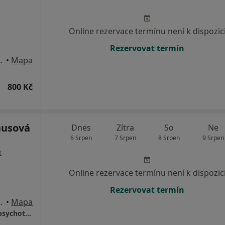
Online rezervace termínu není k dispozic
Rezervovat termín
s Uherské Hradiště)
•
Mapa
800 Kč
ausová
Dnes
Zítra
So
Ne
6 Srpen
7 Srpen
8 Srpen
9 Srpen
t
Online rezervace termínu není k dispozic
Rezervovat termín
s Uherské Hradiště)
•
Mapa
Mgr. Veronika Krausová, DiS. - psycholog a psychoterapeut