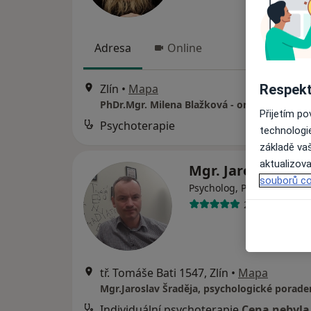
Adresa
Online
Respekt
Zlín
•
Mapa
PhDr.Mgr. Milena Blažková - online
Přijetím p
Psychoterapie
technologi
základě vaš
aktualizova
Mgr. Jaroslav Šra
souborů co
Psycholog, Psychoterapeu
2 názory
tř. Tomáše Bati 1547, Zlín
•
Mapa
Individuální psychoterapie
Cena nebyla