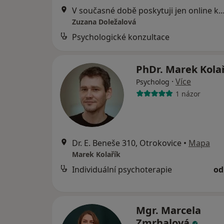
V současné době poskytuji jen online konzulta
Zuzana Doležalová
Psychologické konzultace
PhDr. Marek Kola
·
Více
Psycholog
1 názor
Dr. E. Beneše 310, Otrokovice
•
Mapa
Marek Kolařík
Individuální psychoterapie
od
Mgr. Marcela
Zmrhalová