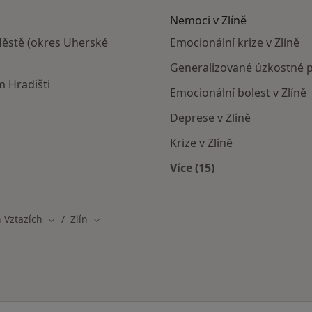
Nemoci v Zlíně
Městě (okres Uherské
Emocionální krize v Zlíně
Generalizované úzkostné p
m Hradišti
Emocionální bolest v Zlíně
Deprese v Zlíně
Krize v Zlíně
Více (15)
Více v kategorii: Nemo
 Vztazích
Zlín
Změna města
Změna města