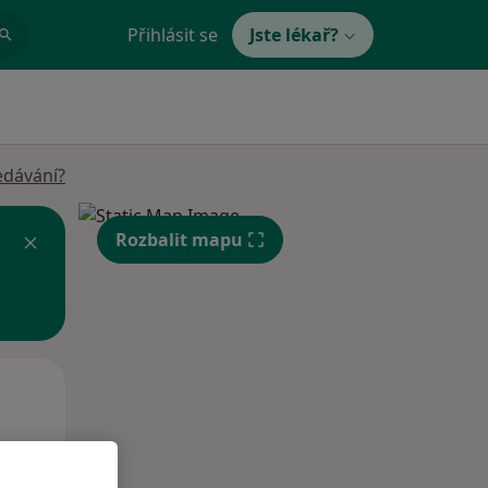
Přihlásit se
Jste lékař?
edávání?
Rozbalit mapu
Po
Út
St
10 Srpen
11 Srpen
12 Srpen