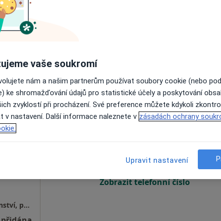
dostupný
Zobrazit všechny adresy s možnosti online obj
ujeme vaše soukromí
ovolujete nám a našim partnerům používat soubory cookie (nebo po
1 500 Kč
e) ke shromažďování údajů pro statistické účely a poskytování obs
ich zvyklostí při procházení. Své preference můžete kdykoli zkontro
t v nastavení. Další informace naleznete v
zásadách ochrany soukr
děja
Dnes
Zítra
So
Ne
okie.
6 Srpen
7 Srpen
8 Srpen
9 Srpen
·
Více
t
P
Upravit nastavení
Online rezervace termínu není k dispozic
Zobrazit telefonní číslo
Mgr.Jaroslav Šraděja, psychologické poradenství, psychoterapie
 přidána