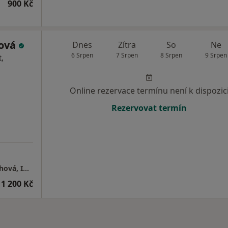
900 Kč
hová
Dnes
Zítra
So
Ne
6 Srpen
7 Srpen
8 Srpen
9 Srpen
,
Online rezervace termínu není k dispozic
Rezervovat termín
Psychologické poradenství Mgr. Lenka Švachová, Instagram: Moje_psycholozka
1 200 Kč