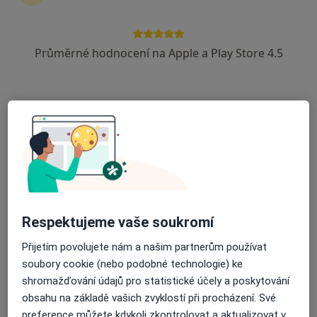
Průměrné hodnocení na Apple a Play Store 4.5
PhDr. Mgr. Milena Blažková
·
Více
Psycholog, Psychoterapeut
37 názorů
Adresa
Online
Zlín
•
Mapa
PhDr.Mgr. Milena Blažková - online
Psychoterapie
1 500 Kč
Respektujeme vaše soukromí
Tento specialista nenabízí online rezervaci termínu na této adrese.
Přijetím povolujete nám a našim partnerům používat
Rezervovat termín
soubory cookie (nebo podobné technologie) ke
shromažďování údajů pro statistické účely a poskytování
obsahu na základě vašich zvyklostí při procházení. Své
preference můžete kdykoli zkontrolovat a aktualizovat v