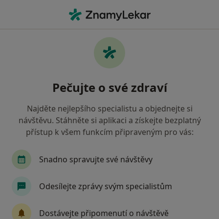
Hla
Sociální Fobie • Zlín, zlínský
Filtry
• 1
Mapa
Sociální fobie Zlín
Pečujte o své zdraví
Jak řadíme výsledky vyhledávání?
Najděte nejlepšího specialistu a objednejte si
návštěvu. Stáhněte si aplikaci a získejte bezplatný
Jakého specialistu hledáte?
přístup k všem funkcím připraveným pro vás:
Psycholog
Psychoterapeut
Terapeut
Snadno spravujte své návštěvy
Odesílejte zprávy svým specialistům
Dostávejte připomenutí o návštěvě