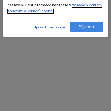
nastavení. Další informace naleznete v
zásadách ochrany
soukromí a souborů cookie.
Přijmout
Upravit nastavení
Bc. Lucie Rusková
Terapeut
5 názorů
nám. T. G. Masaryka 1280, Zlín
•
Mapa
Lucie Rusková - KBT terapie Zlín
Online psychoterapie
790 Kč
Tento specialista nenabízí online rezervaci termínu na této adrese.
Rezervovat termín