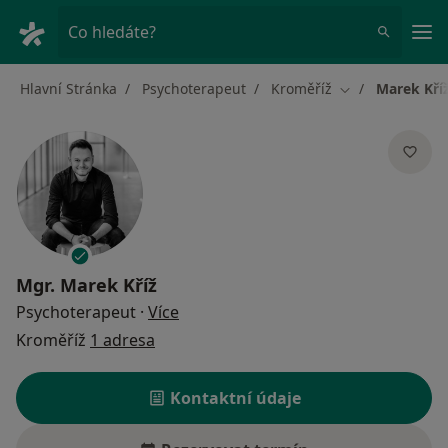
Hla
Co hledáte?
Hlavní Stránka
Psychoterapeut
Kroměříž
Marek Kří
Změna města
Mgr.
Marek Kříž
o specializacích
Psychoterapeut
·
Více
Kroměříž
1 adresa
Kontaktní údaje