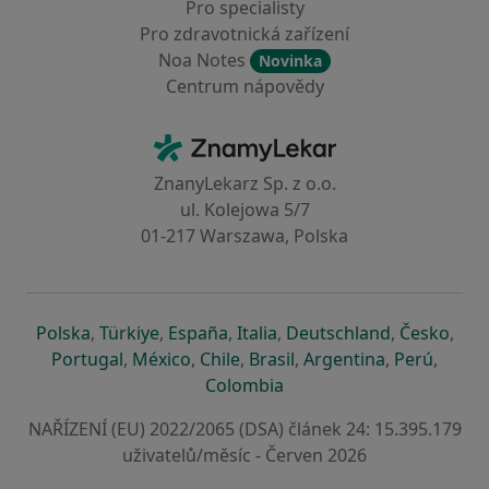
Pro specialisty
Pro zdravotnická zařízení
Noa Notes
Novinka
Centrum nápovědy
Kontakt
ZnamyLekar - Hlavní stránka
ZnanyLekarz Sp. z o.o.
ul. Kolejowa 5/7
01-217 Warszawa, Polska
se otevře v nové záložce
se otevře v nové záložce
se otevře v nové záložce
se otevře v nové záložce
se otevře v 
se o
Polska
,
Türkiye
,
España
,
Italia
,
Deutschland
,
Česko
,
se otevře v nové záložce
se otevře v nové záložce
se otevře v nové záložce
se otevře v nové záložc
se otevře v 
se ote
Portugal
,
México
,
Chile
,
Brasil
,
Argentina
,
Perú
,
se otevře v nové záložce
Colombia
NAŘÍZENÍ (EU) 2022/2065 (DSA) článek 24: 15.395.179
uživatelů/měsíc - Červen 2026