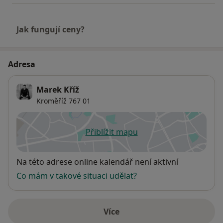
Jak fungují ceny?
Adresa
Marek Kříž
Kroměříž
767 01
Přiblížit mapu
se otevře v nové záložce
Dostupnost
Na této adrese online kalendář není aktivní
Co mám v takové situaci udělat?
Více
o adrese