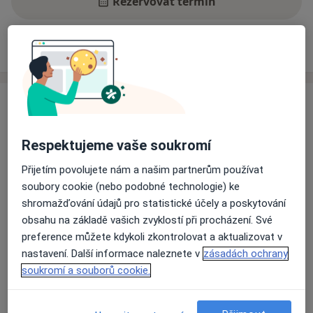
Rezervovat termín
Zkušenosti
Ceník
Adresy
Názory pacientů
Zkušenosti
Psycholog v předatestační přípravě z klinické
psychologie, KB terapeut ve výcviku, krizový intervent,
Respektujeme vaše soukromí
dopravní psycholog, lektor terapeutických programů
Přijetím povolujete nám a našim partnerům používat
pro řidiče. Aktuálně působící v Psychiatrické nemocnici
soubory cookie (nebo podobné technologie) ke
v Kroměříži na akutním mužském oddělení 6A, v
shromažďování údajů pro statistické účely a poskytování
minulosti pracující na psychoterapeutickém oddělení
obsahu na základě vašich zvyklostí při procházení. Své
18B.
preference můžete kdykoli zkontrolovat a aktualizovat v
O mně
Více
nastavení. Další informace naleznete v
zásadách ochrany
Odborník na:
soukromí a souborů cookie.
Klinická psychologie
Poradenská psychologie