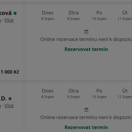
áková
Dnes
Zítra
Po
Út
8 Srpen
9 Srpen
10 Srpen
11 Srpe
·
Více
g
Online rezervace termínu není k dispozic
Rezervovat termín
1 000 Kč
Dnes
Zítra
Po
Út
.D.
8 Srpen
9 Srpen
10 Srpen
11 Srpe
·
Více
g
Online rezervace termínu není k dispozic
Rezervovat termín