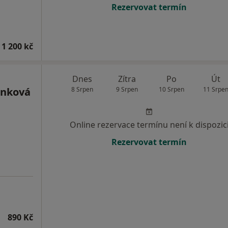
Rezervovat termín
 1 200 kč
Dnes
Zítra
Po
Út
ánková
8 Srpen
9 Srpen
10 Srpen
11 Srpe
Online rezervace termínu není k dispozic
Rezervovat termín
890 Kč