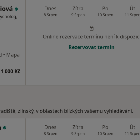
ciová
Dnes
Zítra
Po
Út
8 Srpen
9 Srpen
10 Srpen
11 Srpe
ycholog,
Online rezervace termínu není k dispozic
Rezervovat termín
d
•
Mapa
1 000 Kč
adiště, zlínský, v oblastech blízkých vašemu vyhledávání.
n
Dnes
Zítra
Po
Út
8 Srpen
9 Srpen
10 Srpen
11 Srpe