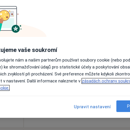
1 000 Kč
ujeme vaše soukromí
ová
Dnes
Zítra
Po
Út
ovolujete nám a našim partnerům používat soubory cookie (nebo po
8 Srpen
9 Srpen
10 Srpen
11 Srpe
e) ke shromažďování údajů pro statistické účely a poskytování obs
ich zvyklostí při procházení. Své preference můžete kdykoli zkontro
t v nastavení. Další informace naleznete v
zásadách ochrany soukr
Online rezervace termínu není k dispozic
okie.
Rezervovat termín
rské Hradiště
•
Mapa
P
Upravit nastavení
 přidána