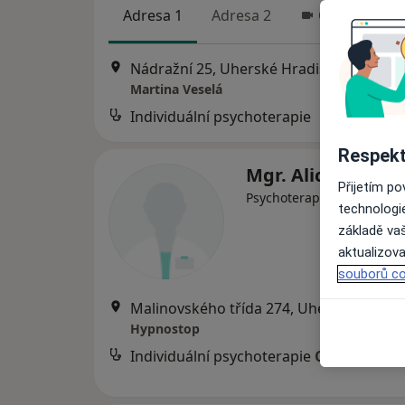
Adresa 1
Adresa 2
Online
Nádražní 25, Uherské Hradiště
•
Mapa
Martina Veselá
Individuální psychoterapie
Respekt
Mgr. Alice Novák
Přijetím p
·
Více
Psychoterapeut
technologi
základě vaš
aktualizova
souborů co
Malinovského třída 274, Uhe
Hypnostop
Individuální psychoterapie
Cena nebyla