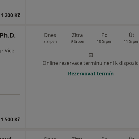
1 200 Kč
Ph.D.
Dnes
Zítra
Po
Út
8 Srpen
9 Srpen
10 Srpen
11 Srpe
·
Více
g
Online rezervace termínu není k dispozic
Rezervovat termín
1 500 Kč