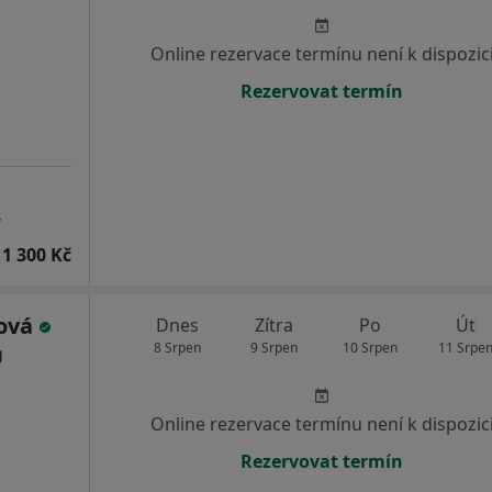
Online rezervace termínu není k dispozic
Rezervovat termín
y
1 300 Kč
ková
Dnes
Zítra
Po
Út
8 Srpen
9 Srpen
10 Srpen
11 Srpe
g
Online rezervace termínu není k dispozic
Rezervovat termín