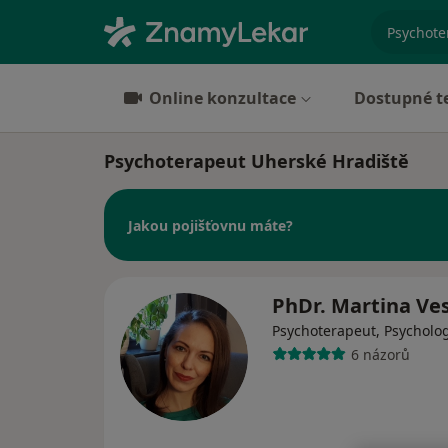
specializ
Online konzultace
Dostupné t
Psychoterapeut Uherské Hradiště
Jakou pojišťovnu máte?
PhDr. Martina Ve
Psychoterapeut, Psycholo
6 názorů