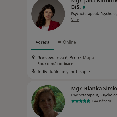
Mgr. Jana Kotouč
DiS.
Psychoterapeut, Psycholo
Více
Adresa
Online
Rooseveltova 6, Brno
•
Mapa
Soukromá ordinace
Individuální psychoterapie
Mgr. Blanka Šim
Psychoterapeut, Psycholo
144 názorů