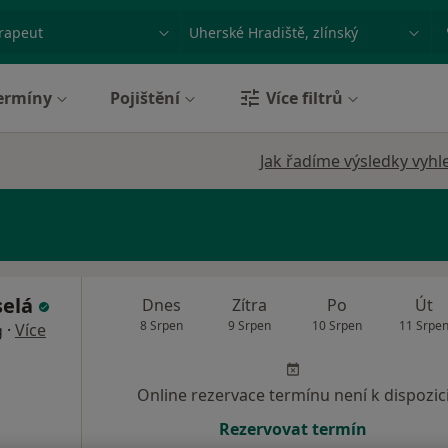
ace, nemoc nebo příjmení
Město nebo region
ermíny
Pojištění
Více filtrů
Jak řadíme výsledky vyhl
selá
Dnes
Zítra
Po
Út
8 Srpen
9 Srpen
10 Srpen
11 Srpe
·
Více
g
Online rezervace termínu není k dispozic
Rezervovat termín