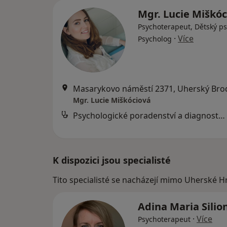
Mgr. Lucie Miškó
Psychoterapeut, Dětský ps
·
Více
Psycholog
Masarykovo náměstí 2371, Uherský Bro
Mgr. Lucie Miškóciová
Psychologické poradenství a diagnostika - individuální terapie - česky nebo anglicky
K dispozici jsou specialisté
Tito specialisté se nacházejí mimo Uherské Hr
Adina Maria Silio
·
Více
Psychoterapeut