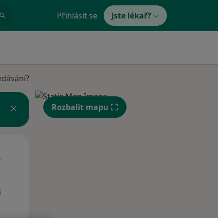
Přihlásit se
Jste lékař?
edávání?
Rozbalit mapu
St
Čt
Pá
n
12 Srpen
13 Srpen
14 Srpen
i