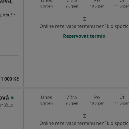
ková,
Dnes
Zítra
Po
Út
8 Srpen
9 Srpen
10 Srpen
11 Srpe
·
g, Kouč
Online rezervace termínu není k dispozic
Rezervovat termín
1 000 Kč
ková
Dnes
Zítra
Po
Út
8 Srpen
9 Srpen
10 Srpen
11 Srpe
·
Více
g
Online rezervace termínu není k dispozic