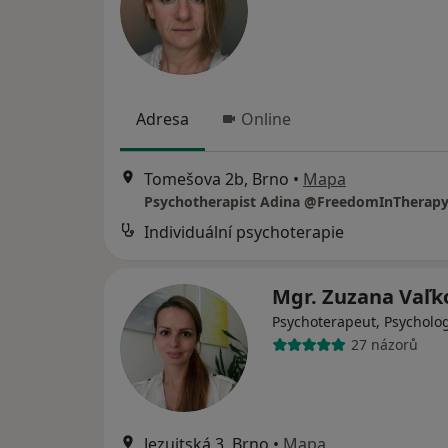
Adresa
Online
Tomešova 2b, Brno
•
Mapa
Psychotherapist Adina @FreedomInTherap
Individuální psychoterapie
Mgr. Zuzana Vaľ
Psychoterapeut, Psycholo
27 názorů
Jezuitská 3, Brno
•
Mapa