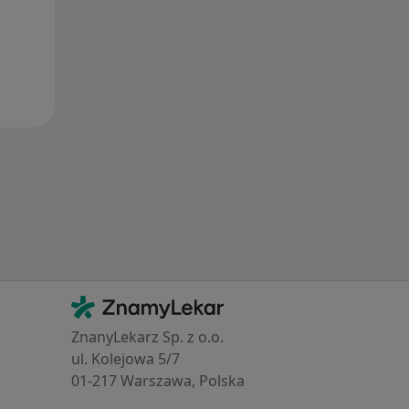
Kontakt
ZnamyLekar - Hlavní stránka
ZnanyLekarz Sp. z o.o.
ul. Kolejowa 5/7
01-217 Warszawa, Polska