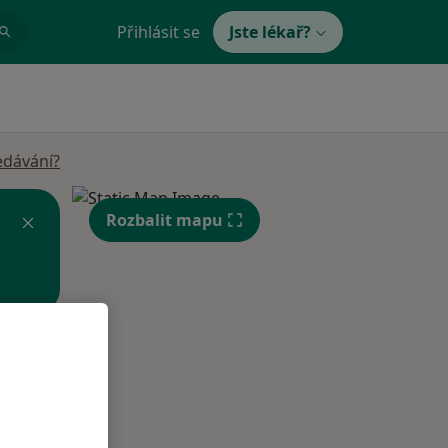
Přihlásit se
Jste lékař?
edávání?
Rozbalit mapu
Út
St
Čt
n
11 Srpen
12 Srpen
13 Srpen