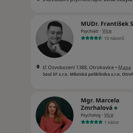
MUDr. František 
·
Více
Psychiatr
10 názorů
tř. Osvobození 1388, Otrokovice
•
Mapa
Soul SF s.r.o. Městská poliklinika s.r.o. Otr
Mgr. Marcela
Zmrhalová
·
Více
Psycholog
1 názor