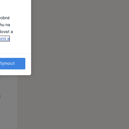
ednávání
dobné
ahu na
lovat a
omí a
řijmout
Út
St
Čt
n
11 Srpen
12 Srpen
13 Srpen
i