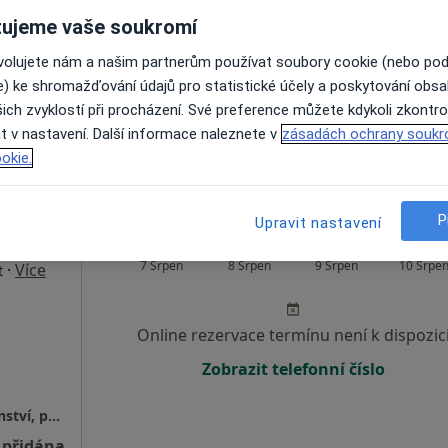
dostupný
ujeme vaše soukromí
Zobrazit všechny adresy s možnosti online obj
ovolujete nám a našim partnerům používat soubory cookie (nebo po
e) ke shromažďování údajů pro statistické účely a poskytování obs
ich zvyklostí při procházení. Své preference můžete kdykoli zkontro
t v nastavení. Další informace naleznete v
zásadách ochrany soukr
okie.
1 500 Kč
P
Upravit nastavení
děja
Dnes
Zítra
Ne
Po
7 Srpen
8 Srpen
9 Srpen
10 Srpe
·
Více
t
Online rezervace termínu není k dispozic
Zobrazit telefonní číslo
Mgr.Jaroslav Šraděja, psychologické poradenství, psychoterapie
 přidána