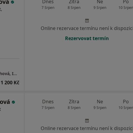
hová
Dnes
Zítra
Ne
Po
7 Srpen
8 Srpen
9 Srpen
10 Srpe
,
Online rezervace termínu není k dispozic
Rezervovat termín
Psychologické poradenství Mgr. Lenka Švachová, Instagram: Moje_psycholozka
1 200 Kč
cová
Dnes
Zítra
Ne
Po
7 Srpen
8 Srpen
9 Srpen
10 Srpe
t
Online rezervace termínu není k dispozic