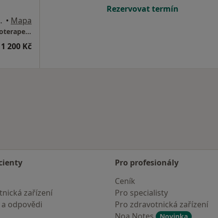
Rezervovat termín
s Uherské Hradiště)
•
Mapa
Mgr. Lenka Rašticová - psycholožka a psychoterapeutka
1 200 Kč
cienty
Pro profesionály
Ceník
nická zařízení
Pro specialisty
 a odpovědi
Pro zdravotnická zařízení
Noa Notes
Novinka