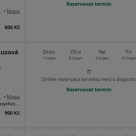
Rezervovat termín
s Uherské Hradiště)
•
Mapa
800 Kč
ausová
Dnes
Zítra
Ne
Po
7 Srpen
8 Srpen
9 Srpen
10 Srpe
t
Online rezervace termínu není k dispozic
Rezervovat termín
s Uherské Hradiště)
•
Mapa
Mgr. Veronika Krausová, DiS. - psycholog a psychoterapeut
900 Kč