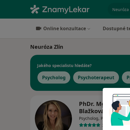
specializ
Online konzultace
Dostupné t
Neuróza Zlín
Jakého specialistu hledáte?
Psycholog
Psychoterapeut
P
PhDr. Mgr. Milen
Blažková
Psycholog, Psychoterapeu
37 názorů