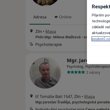
Respekt
Přijetím p
Adresa
Online
technologi
základě vaš
Zlín
•
Mapa
aktualizova
PhDr.Mgr. Milena Blažková - online
souborů co
Psychoterapie
Mgr. Jaroslav Šra
Psycholog, Psychoterapeu
2 názory
tř. Tomáše Bati 1547, Zlín
•
Mapa
Individuální psychoterapie
Cena nebyla