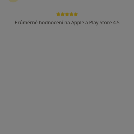
Průměrné hodnocení na Apple a Play Store 4.5
PhDr. Martina Veselá
·
Více
Psycholog, Psychoterapeut
6 názorů
Adresa 1
Adresa 2
Online
Nádražní 25, Uherské Hradiště
•
Mapa
Martina Veselá
Individuální psychoterapie
1 000 Kč
Tento specialista nenabízí online rezervaci termínu na této adrese.
Rezervovat termín