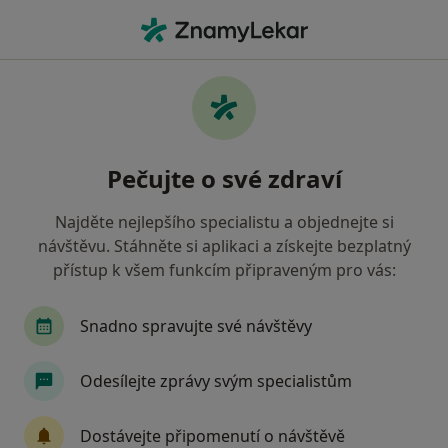
Hla
Uherský Brod, zlínský
Filtry
Mapa
Uherský Brod
Pečujte o své zdraví
Jak řadíme výsledky vyhledávání?
Najděte nejlepšího specialistu a objednejte si
návštěvu. Stáhněte si aplikaci a získejte bezplatný
Jakého specialistu hledáte?
přístup k všem funkcím připraveným pro vás:
Praktický lékař
Zubař
Internista
Ped
Snadno spravujte své návštěvy
Odesílejte zprávy svým specialistům
Dostávejte připomenutí o návštěvě