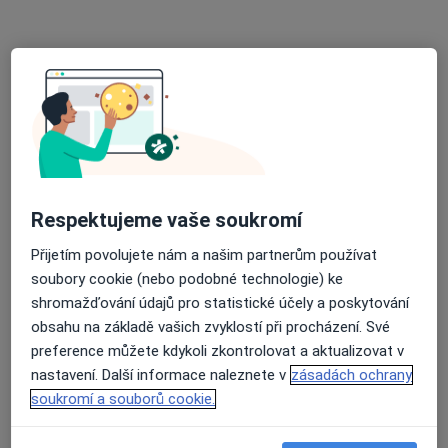
Mgr. Alice Nováková
·
Více
Psychoterapeut
Malinovského třída 274, Uherské Hradiště
•
Mapa
Respektujeme vaše soukromí
Hypnostop
Coaching
650 Kč
Přijetím povolujete nám a našim partnerům používat
soubory cookie (nebo podobné technologie) ke
Tento specialista nenabízí online rezervaci termínu na této adrese.
shromažďování údajů pro statistické účely a poskytování
obsahu na základě vašich zvyklostí při procházení. Své
Rezervovat termín
preference můžete kdykoli zkontrolovat a aktualizovat v
nastavení. Další informace naleznete v
zásadách ochrany
soukromí a souborů cookie.