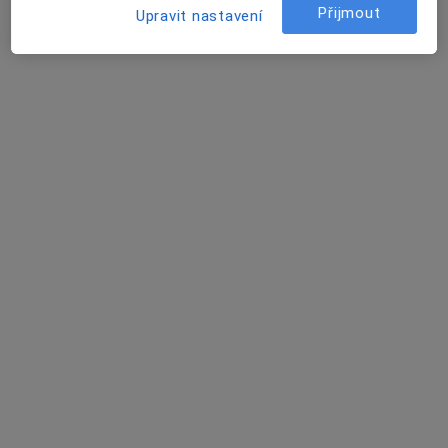
Přijmout
Upravit nastavení
Mgr. Lucie Miškóciová
·
Více
Dětský psycholog, Psycholog, Psychoterapeut
Masarykovo náměstí 2371, Uherský Brod
•
Mapa
Mgr. Lucie Miškóciová
Psychologické poradenství a diagnostika - individuální terapie - česky nebo anglicky
1 000 Kč
Tento specialista nenabízí online rezervaci termínu na této adrese.
Rezervovat termín