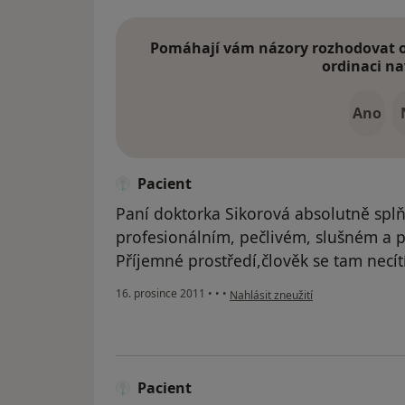
Pomáhají vám názory rozhodovat o 
ordinaci na
Ano
Pacient
Paní doktorka Sikorová absolutně spl
profesionálním, pečlivém, slušném a 
Příjemné prostředí,člověk se tam necítí
podle názoru uživatele Pacient
16. prosince 2011
•
•
•
Nahlásit zneužití
Pacient