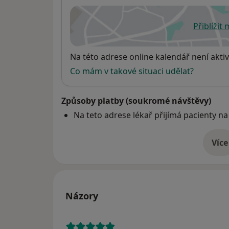
Přiblížit
se
Dostupnost
Na této adrese online kalendář není aktiv
Co mám v takové situaci udělat?
Způsoby platby (soukromé návštěvy)
Na teto adrese lékař přijímá pacienty na
Více
o 
Názory