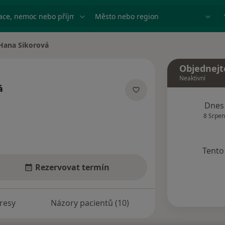
ace, nemoc nebo příjmení
Město nebo region
Hana Sikorová
a města
Objednejt
Neaktivní
á
lizacích
Dnes
8 Srpen
Tento 
Rezervovat termín
resy
Názory pacientů (10)