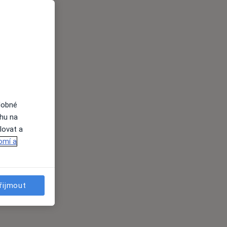
dobné
ahu na
lovat a
omí a
řijmout