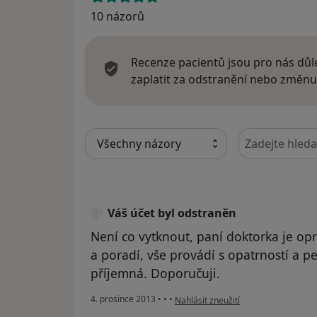
10 názorů
Recenze pacientů jsou pro nás důle
zaplatit za odstranění nebo změnu
Hledejte v ná
Váš účet byl odstraněn
Není co vytknout, paní doktorka je op
a poradí, vše provádí s opatrností a peč
příjemná. Doporučuji.
podle názoru uživatele Váš účet byl
4. prosince 2013
•
•
•
Nahlásit zneužití