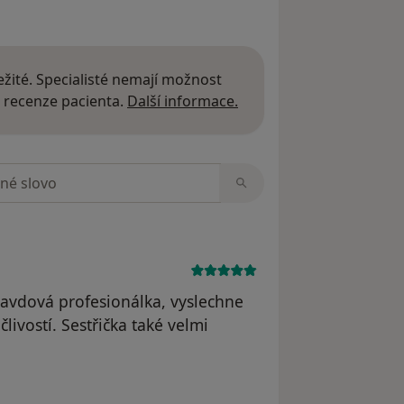
žité. Specialisté nemají možnost
Další informace o názor
 recenze pacienta.
Další informace.
zorech
ravdová profesionálka, vyslechne
livostí. Sestřička také velmi
 odstraněn