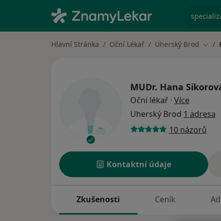
specializ
Hlavní Stránka
Oční Lékař
Uherský Brod
Změn
MUDr.
Hana Sikorov
o specia
Oční lékař
·
Více
Uherský Brod
1 adresa
10 názorů
Kontaktní údaje
Zkušenosti
Ceník
Ad