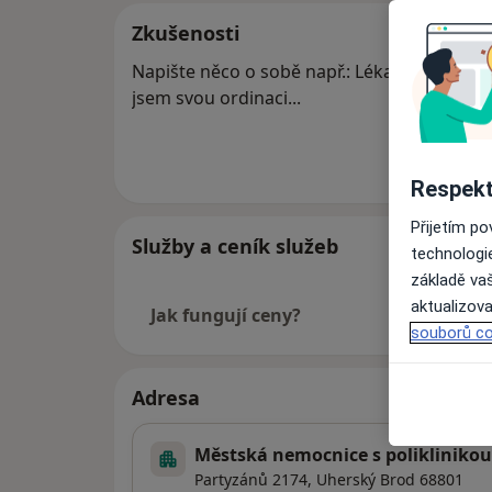
Zkušenosti
Napište něco o sobě např.: Lékařskou prax
jsem svou ordinaci...
Více
o 
Respekt
Přijetím p
Služby a ceník služeb
technologi
základě vaš
aktualizova
Jak fungují ceny?
souborů co
Adresa
Městská nemocnice s poliklinikou 
Partyzánů 2174,
Uherský Brod
68801