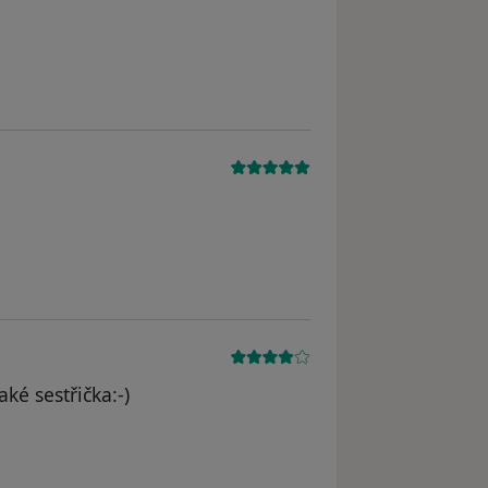
ké sestřička:-)