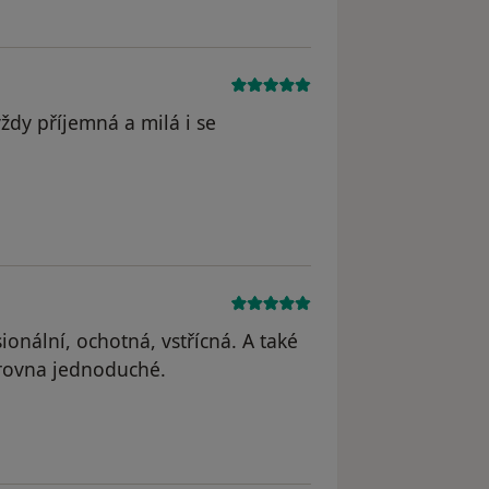
ždy příjemná a milá i se
odstraněn
ionální, ochotná, vstřícná. A také
 zrovna jednoduché.
odstraněn