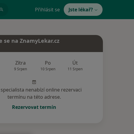
Přihlásit se
Jste lékař?
e se na ZnamyLekar.cz
Zítra
Po
Út
St
Čt
9 Srpen
10 Srpen
11 Srpen
12 Srpen
13 Srp
specialista nenabízí online rezervaci
termínu na této adrese.
Rezervovat termín