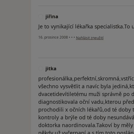
jiřina
J
Je to vynikající lékařka specialistka.To 
podle názoru uživatele jiřina
16. prosince 2008
•
•
•
Nahlásit zneužití
jitka
J
profesionálka,perfektní,skromná,vstří
všechno vysvětlit a navíc byla jediná
dvacetidevítiletému muži správně po d
diagnostikovala oční vadu,kterou před
prochodili x očních lékařů,od té doby
kontroly a brýle od té doby nesundáv
doktorka naordinovala.Takoví by měly b
někdy už vyčerpaní a s tím toto poslání