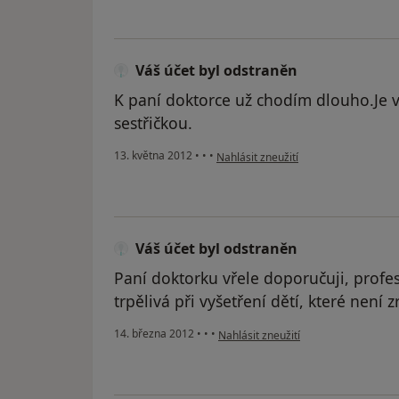
Váš účet byl odstraněn
K paní doktorce už chodím dlouho.Je v
sestřičkou.
podle názoru uživatele Váš účet byl 
13. května 2012
•
•
•
Nahlásit zneužití
Váš účet byl odstraněn
Paní doktorku vřele doporučuji, profes
trpělivá při vyšetření dětí, které není
podle názoru uživatele Váš účet byl 
14. března 2012
•
•
•
Nahlásit zneužití