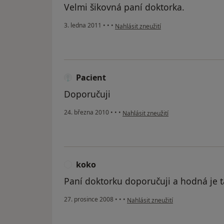
Velmi šikovná paní doktorka.
podle názoru uživatele Pacient
3. ledna 2011
•
•
•
Nahlásit zneužití
Pacient
Doporučuji
podle názoru uživatele Pacient
24. března 2010
•
•
•
Nahlásit zneužití
koko
K
Paní doktorku doporučuji a hodná je ta
podle názoru uživatele koko
27. prosince 2008
•
•
•
Nahlásit zneužití