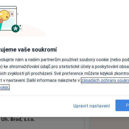
 mám od roku 1987. V roce 1995 otevřel
zkušenostech
ujeme vaše soukromí
ovolujete nám a našim partnerům používat soubory cookie (nebo po
e) ke shromažďování údajů pro statistické účely a poskytování obs
ich zvyklostí při procházení. Své preference můžete kdykoli zkontro
t v nastavení. Další informace naleznete v
zásadách ochrany soukr
okie.
P
Upravit nastavení
Uh. Brod, s.r.o.