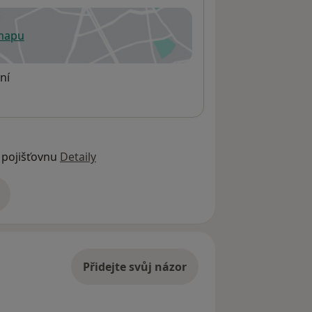
 mapu
 otevře v nové záložce
ní
 pojišťovnu
Detaily
adrese
Přidejte svůj názor