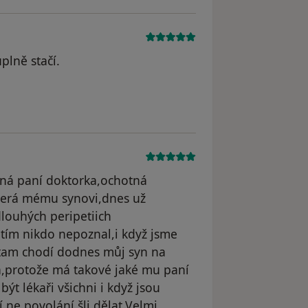
uplně stačí.
cná paní doktorka,ochotná
,která mému synovi,dnes už
louhých peripetiich
tím nikdo nepoznal,i když jsme
 tam chodí dodnes můj syn na
á,protože má takové jaké mu paní
ýt lékaři všichni i když jsou
,ne povolání šli dělat.Velmi