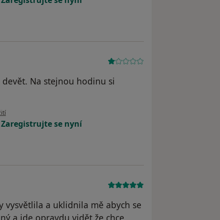
!
Zaregistrujte se nyní
v devět. Na stejnou hodinu si
uživatele MT
ití
!
Zaregistrujte se nyní
 vysvětlila a uklidnila mě abych se
ný a jde opravdu vidět že chce