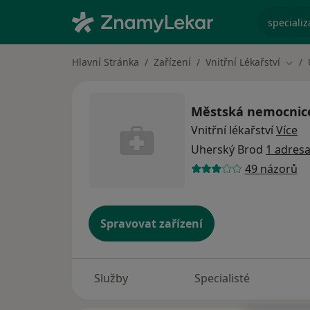
specializ
Hlavní Stránka
Zařízení
Vnitřní Lékařství
Změn
Městská nemocnice s
Vnitřní lékařství
Více
Uherský Brod
1 adres
49 názorů
Spravovat zařízení
Služby
Specialisté