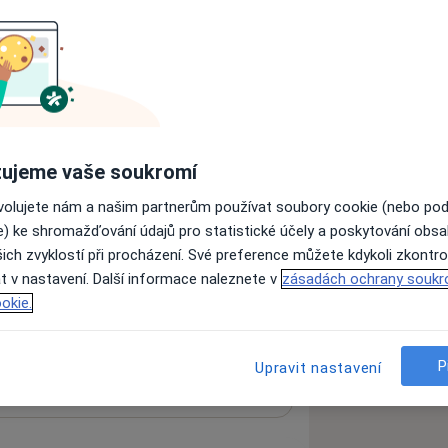
atr
Psychiatr
Psycholog
Neurolog
ujeme vaše soukromí
Kardiolog
Oční lékař
ovolujete nám a našim partnerům používat soubory cookie (nebo po
e) ke shromažďování údajů pro statistické účely a poskytování obs
ich zvyklostí při procházení. Své preference můžete kdykoli zkontro
Hledejte jinou specializaci
t v nastavení. Další informace naleznete v
zásadách ochrany soukr
okie.
P
Upravit nastavení