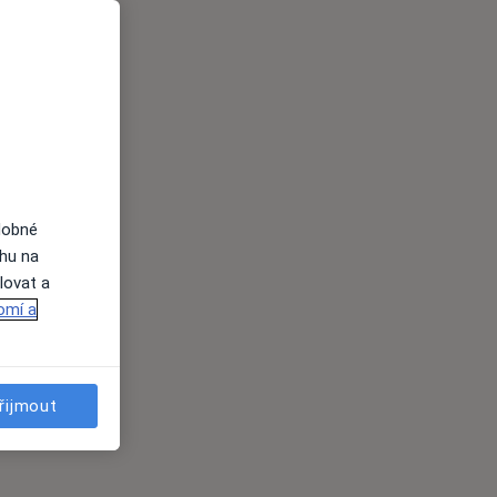
dobné
ahu na
lovat a
omí a
řijmout