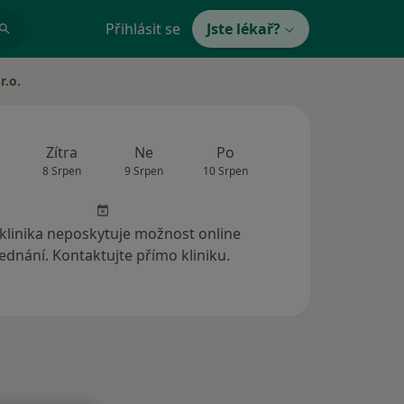
Přihlásit se
Jste lékař?
r.o.
Zítra
Ne
Po
Út
St
8 Srpen
9 Srpen
10 Srpen
11 Srpen
12 Srp
 klinika neposkytuje možnost online
ednání. Kontaktujte přímo kliniku.