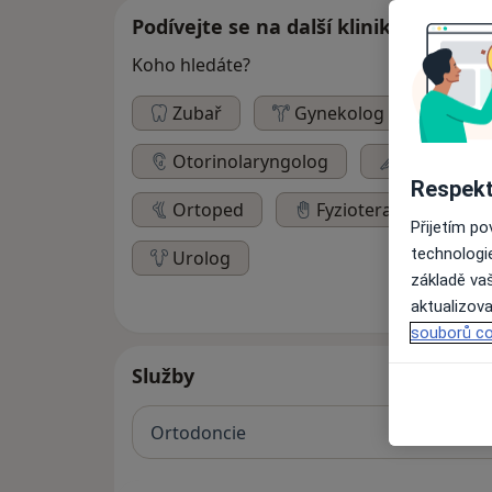
Podívejte se na další kliniky
Koho hledáte?
Zubař
Gynekolog
Pedi
Otorinolaryngolog
Chirurg
Respekt
Ortoped
Fyzioterapeut
Přijetím p
technologi
Urolog
základě vaš
aktualizova
souborů co
Služby
Ortodoncie