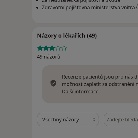
Zaměstnanecká pojišťovna Škoda
Zdravotní pojišťovna ministerstva vnitra 
Názory o lékařích (49)
49 názorů
Recenze pacientů jsou pro nás dů
možnost zaplatit za odstranění
Další informace
Další informace.
Hledejte v ná