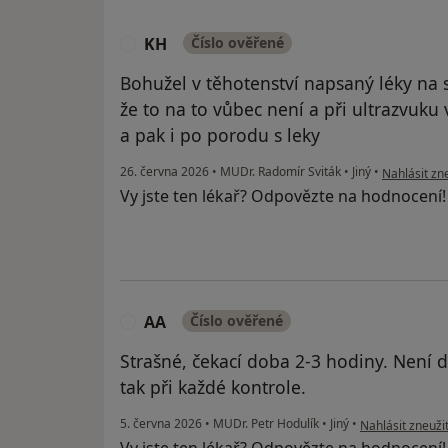
KH
Číslo ověřené
K
Bohužel v těhotenství napsaný léky na 
že to na to vůbec není a při ultrazvuku
a pak i po porodu s leky
podle názor
26. června 2026
•
MUDr. Radomír Sviták
•
Jiný
•
Nahlásit zne
Vy jste ten lékař? Odpovězte na hodnocení
AA
Číslo ověřené
A
Strašné, čekací doba 2-3 hodiny. Není d
tak při každé kontrole.
podle názoru už
5. června 2026
•
MUDr. Petr Hodulík
•
Jiný
•
Nahlásit zneužit