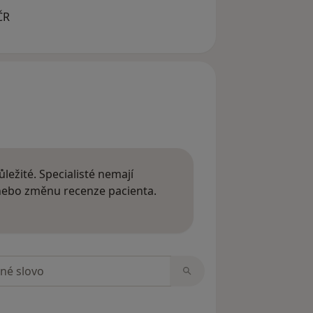
ČR
ležité. Specialisté nemají
 nebo změnu recenze pacienta.
 o názorech
zorech