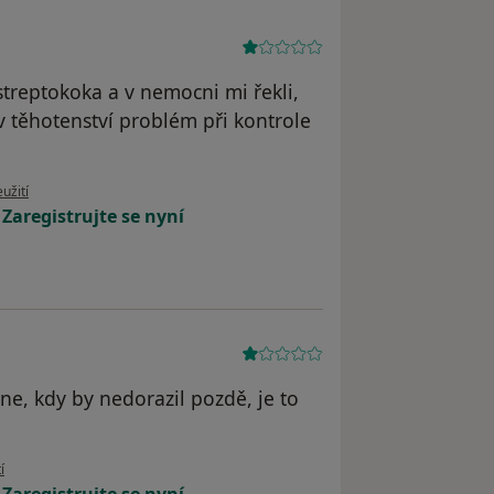
streptokoka a v nemocni mi řekli,
 v těhotenství problém při kontrole
u uživatele KH
užití
!
Zaregistrujte se nyní
ne, kdy by nedorazil pozdě, je to
ivatele AA
í