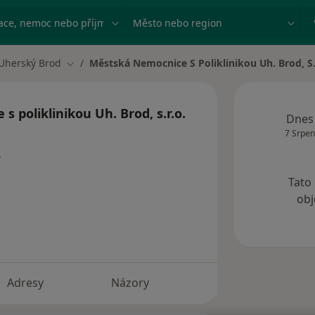
ace, nemoc nebo příjmení
Město nebo region
Uherský Brod
Městská Nemocnice S Poliklinikou Uh. Brod, S.
a města
Změna města
 poliklinikou Uh. Brod, s.r.o.
Dnes
7 Srpen
a
Tato
obj
Adresy
Názory