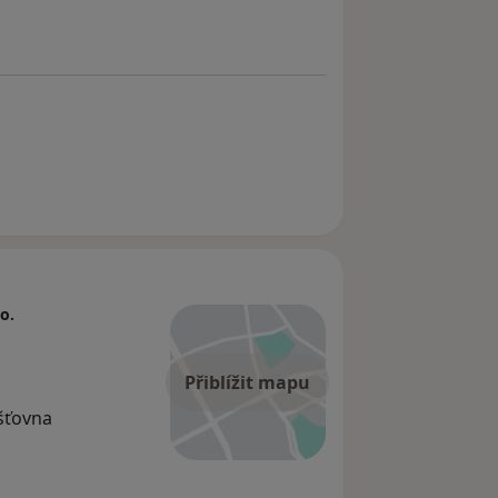
o.
Přiblížit mapu
išťovna