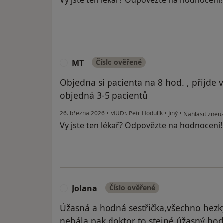
Vy jste ten lékař? Odpovězte na hodnocení
MT
Číslo ověřené
M
Objedna si pacienta na 8 hod. , přijde 
objedná 3-5 pacientů
podle názoru 
26. března 2026
•
MUDr. Petr Hodulík
•
Jiný
•
Nahlásit zneuž
Vy jste ten lékař? Odpovězte na hodnocení
Jolana
Číslo ověřené
J
Úžasná a hodná sestřička,všechno hezky
nebála,pak doktor to stejné,úžasný hod