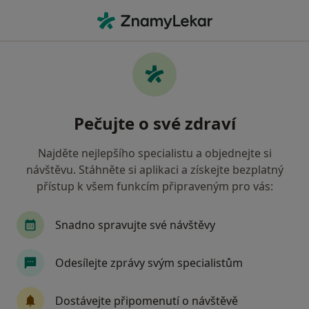
Hla
Psycholog • Uherský Brod, zlínský
Filtry
Mapa
Psycholog Uherský Brod
Pečujte o své zdraví
Jak řadíme výsledky vyhledávání?
Najděte nejlepšího specialistu a objednejte si
návštěvu. Stáhněte si aplikaci a získejte bezplatný
Jakou pojišťovnu máte?
přístup k všem funkcím připraveným pro vás:
Zdravotní pojišťovna ministerstva vnitra ČR
O
Snadno spravujte své návštěvy
Odesílejte zprávy svým specialistům
Dostávejte připomenutí o návštěvě