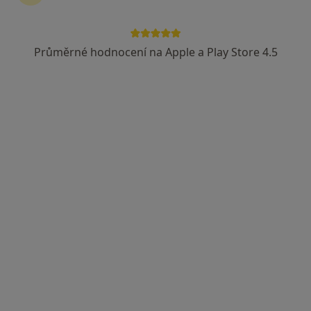
Průměrné hodnocení na Apple a Play Store 4.5
PhDr. Martina Veselá
·
Více
Psycholog, Psychoterapeut
6 názorů
Adresa 1
Adresa 2
Online
Nádražní 25, Uherské Hradiště
•
Mapa
Martina Veselá
Psychologické konzultace
1 000 Kč
Tento specialista nenabízí online rezervaci termínu na této adrese.
Rezervovat termín