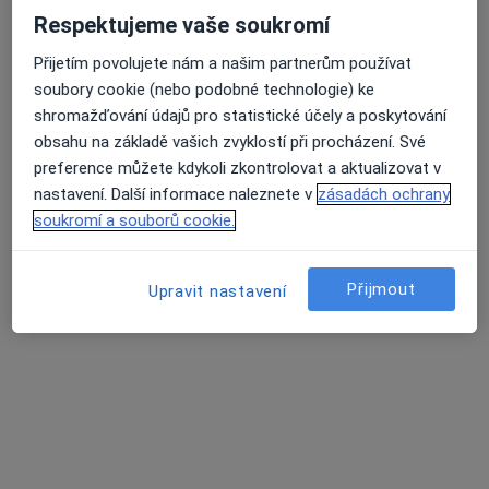
Respektujeme vaše soukromí
Přijetím povolujete nám a našim partnerům používat
soubory cookie (nebo podobné technologie) ke
shromažďování údajů pro statistické účely a poskytování
obsahu na základě vašich zvyklostí při procházení. Své
preference můžete kdykoli zkontrolovat a aktualizovat v
PhDr. Eva Wagnerová
nastavení. Další informace naleznete v
zásadách ochrany
·
Více
Psycholog, Terapeut, Kouč
soukromí a souborů cookie.
33 názorů
Konzultace online
999 Kč
Přijmout
Upravit nastavení
Tento specialista nenabízí online rezervaci termínu na této adrese.
Rezervovat termín