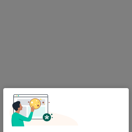
Specialisté ve vaší oblasti nenabízí osobní návštěvy.
Zkuste místo toho online konzultace.
Mgr. Alek Lačev, Ph.D.
·
Více
Psycholog, Psychoterapeut, Terapeut
139 názorů
Psychologické poradenství
1 600 Kč
Tento specialista nenabízí online rezervaci termínu na této adrese.
Rezervovat termín