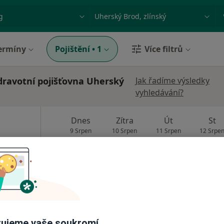
ace, nemoc nebo příjmení
Město nebo region
ermíny
Pojištění
•
1
Více filtrů
ravotní pojišťovna Uherský
Jak řadíme výsledky
vyhledávání?
Dnes
Zítra
Út
St
9 Srpen
10 Srpen
11 Srpen
12 Srpe
Online rezervace termínu není k dispozic
Rezervovat termín
s.r.o.
ujeme vaše soukromí