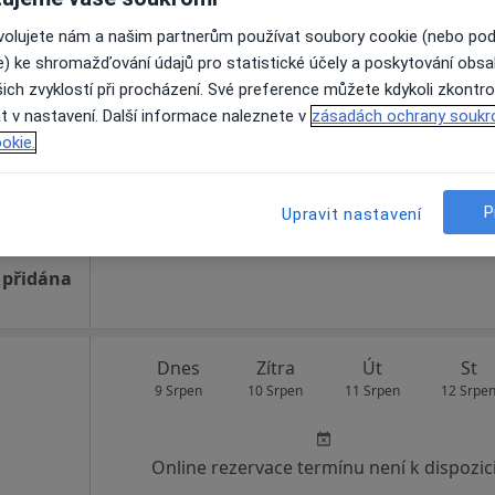
ovolujete nám a našim partnerům používat soubory cookie (nebo po
a
Dnes
Zítra
Út
St
e) ke shromažďování údajů pro statistické účely a poskytování obs
9 Srpen
10 Srpen
11 Srpen
12 Srpe
ich zvyklostí při procházení. Své preference můžete kdykoli zkontro
t v nastavení. Další informace naleznete v
zásadách ochrany soukr
okie.
Online rezervace termínu není k dispozic
Rezervovat termín
P
Upravit nastavení
pa
Uherskohradišťská nemocnice a.s., Ambulance klinické psychologie
 přidána
Dnes
Zítra
Út
St
9 Srpen
10 Srpen
11 Srpen
12 Srpe
Online rezervace termínu není k dispozic