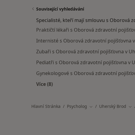
Související vyhledávání
Specialisté, kteří mají smlouvu s Oborová z
Praktičtí lékaři s Oborová zdravotní pojiš
Internisté s Oborová zdravotní pojišťovna
Zubaři s Oborová zdravotní pojišťovna v 
Pediatři s Oborová zdravotní pojišťovna v
Gynekologové s Oborová zdravotní pojišť
Více (8)
Více v kategorii: Specialisté, kteří m
Hlavní Stránka
Psycholog
Uherský Brod
Změna města
Zm