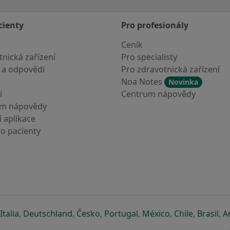
cienty
Pro profesionály
Ceník
nická zařízení
Pro specialisty
 a odpovědi
Pro zdravotnická zařízení
Noa Notes
Novinka
i
Centrum nápovědy
um nápovědy
 aplikace
ro pacienty
záložce
 v nové záložce
e otevře v nové záložce
se otevře v nové záložce
se otevře v nové záložce
se otevře v nové záložce
se otevře v nové záložc
se otevře v nov
se otevře
se 
Italia
,
Deutschland
,
Česko
,
Portugal
,
México
,
Chile
,
Brasil
,
A