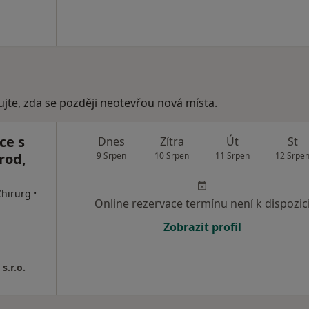
ujte, zda se později neotevřou nová místa.
ce s
Dnes
Zítra
Út
St
rod,
9 Srpen
10 Srpen
11 Srpen
12 Srpe
·
Chirurg
Online rezervace termínu není k dispozic
Zobrazit profil
s.r.o.