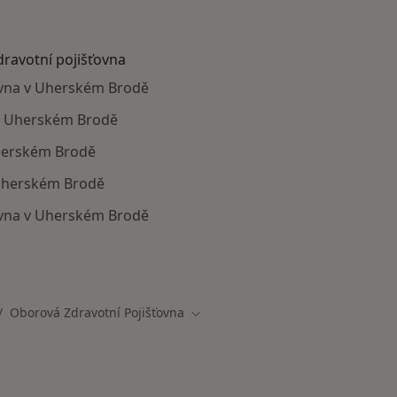
dravotní pojišťovna
ťovna v Uherském Brodě
 v Uherském Brodě
Uherském Brodě
 Uherském Brodě
ovna v Uherském Brodě
ají smlouvu s Oborová zdravotní pojišťovna
Oborová Zdravotní Pojišťovna
ěna města
Změna města