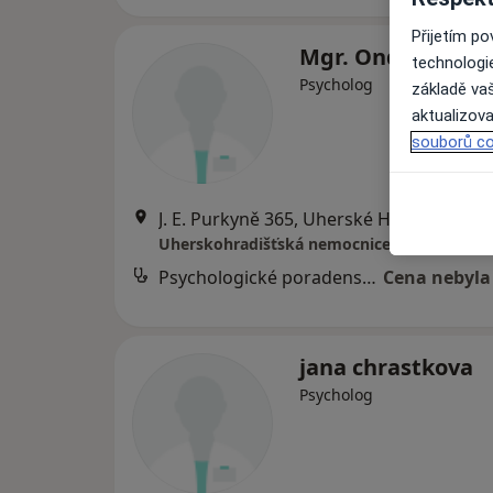
Přijetím p
Mgr. Ondřej Vávr
technologi
Psycholog
základě vaš
aktualizova
souborů co
J. E. Purkyně 365, Uherské Hradiště
•
Ma
Psychologické poradenství
Cena nebyla
jana chrastkova
Psycholog