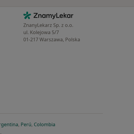
Kontakt
ZnamyLekar - Hlavní stránka
ZnanyLekarz Sp. z o.o.
ul. Kolejowa 5/7
01-217 Warszawa, Polska
e
é záložce
 v nové záložce
otevře v nové záložce
se otevře v nové záložce
se otevře v nové záložce
se otevře v nové záložce
rgentina
,
Perú
,
Colombia