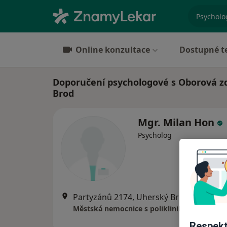
specializ
Online konzultace
Dostupné t
Doporučení psychologové s Oborová zd
Brod
Mgr. Milan Hon
Psycholog
Partyzánů 2174, Uherský Brod
•
Mapa
Městská nemocnice s poliklinikou Uh. Brod, 
Respekt