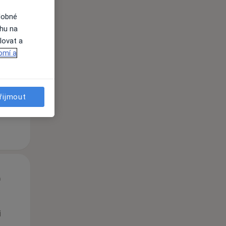
dobné
Čt
Pá
So
ahu na
n
13 Srpen
14 Srpen
15 Srpen
lovat a
omí a
i
řijmout
Čt
Pá
So
n
13 Srpen
14 Srpen
15 Srpen
i