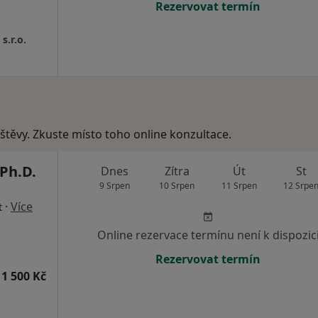
Rezervovat termín
s.r.o.
vštěvy. Zkuste místo toho online konzultace.
Ph.D.
Dnes
Zítra
Út
St
9 Srpen
10 Srpen
11 Srpen
12 Srpe
·
Více
t
Online rezervace termínu není k dispozic
Rezervovat termín
1 500 Kč