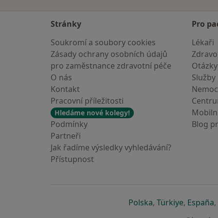
Stránky
Pro pa
Soukromí a soubory cookies
Lékaři
Zásady ochrany osobních údajů
Zdravot
pro zaměstnance zdravotní péče
Otázky
O nás
Služby
Kontakt
Nemoc
Pracovní příležitosti
Centr
Mobilní
Hledáme nové kolegy!
Podmínky
Blog p
Partneři
Jak řadíme výsledky vyhledávání?
Přístupnost
se otevře v nové 
se otevře
s
Polska
,
Türkiye
,
España
,