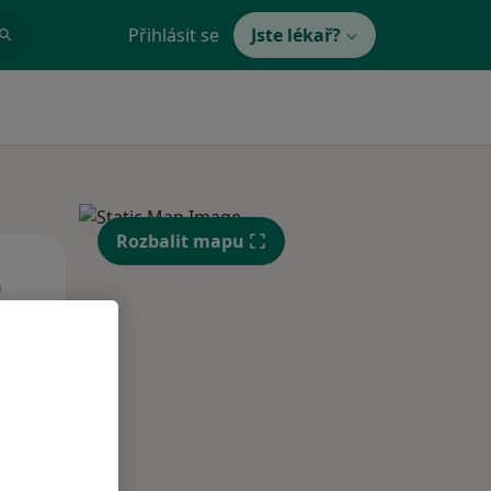
Přihlásit se
Jste lékař?
Rozbalit mapu
Čt
Pá
So
n
13 Srpen
14 Srpen
15 Srpen
i