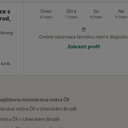
ce s
Dnes
Zítra
So
Ne
rod,
6 Srpen
7 Srpen
8 Srpen
9 Srpen
·
Chirurg
Online rezervace termínu není k dispozic
Zobrazit profil
s.r.o.
pojišťovna ministerstva vnitra ČR
isterstva vnitra ČR v Uherském Brodě
 vnitra ČR v Uherském Brodě