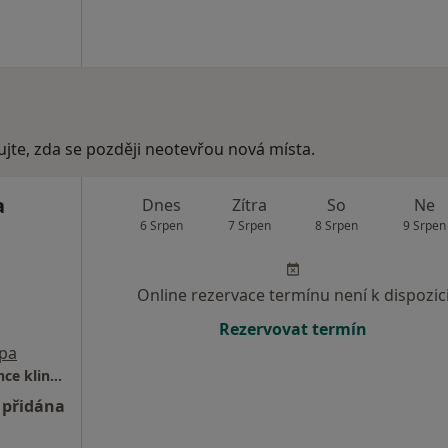
ujte, zda se později neotevřou nová místa.
a
Dnes
Zítra
So
Ne
6 Srpen
7 Srpen
8 Srpen
9 Srpen
Online rezervace termínu není k dispozic
Rezervovat termín
pa
Uherskohradišťská nemocnice a.s., Ambulance klinické psychologie
 přidána