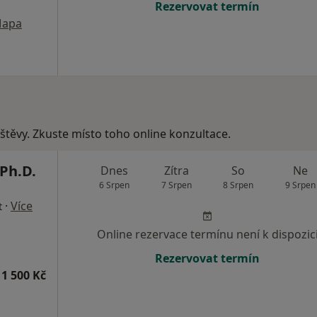
Rezervovat termín
apa
vštěvy. Zkuste místo toho online konzultace.
Ph.D.
Dnes
Zítra
So
Ne
6 Srpen
7 Srpen
8 Srpen
9 Srpen
·
Více
t
Online rezervace termínu není k dispozic
Rezervovat termín
1 500 Kč