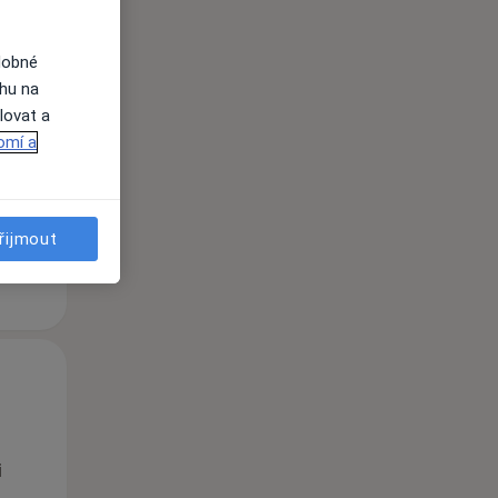
dobné
Po
Út
St
ahu na
10 Srpen
11 Srpen
12 Srpen
lovat a
omí a
i
řijmout
Po
Út
St
10 Srpen
11 Srpen
12 Srpen
i