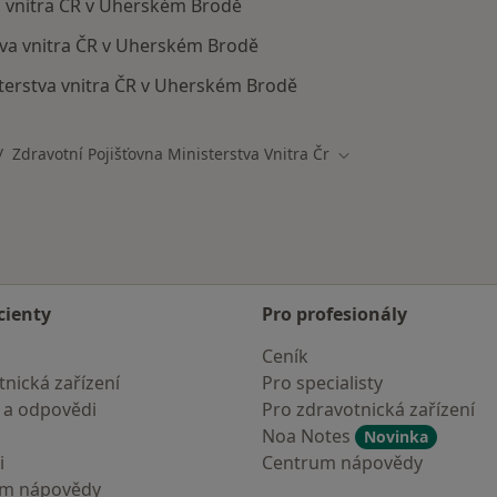
va vnitra ČR v Uherském Brodě
stva vnitra ČR v Uherském Brodě
terstva vnitra ČR v Uherském Brodě
Zdravotní Pojišťovna Ministerstva Vnitra Čr
ěna města
Změna města
cienty
Pro profesionály
Ceník
nická zařízení
Pro specialisty
 a odpovědi
Pro zdravotnická zařízení
Noa Notes
Novinka
i
Centrum nápovědy
um nápovědy