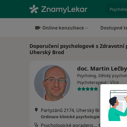
specializ
Online konzultace
Dostupné t
Doporučení psychologové s Zdravotní p
Uherský Brod
doc. Martin Lečb
Psycholog, Dětský psychol
·
Více
Psychoterapeut
2 názory
Partyzánů 2174, Uherský Brod
•
Mapa
Ordinace klinické psychologie a psychotera
Psychologické poradenství
Cena nebyla