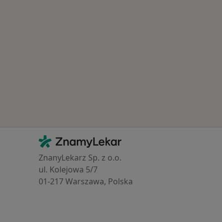
Kontakt
ZnamyLekar - Hlavní stránka
ZnanyLekarz Sp. z o.o.
ul. Kolejowa 5/7
01-217 Warszawa, Polska