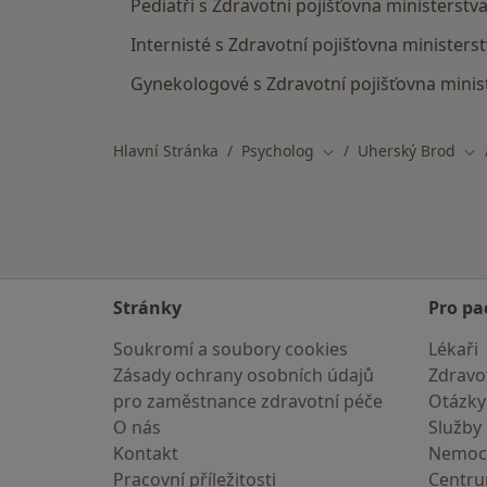
Pediatři s Zdravotní pojišťovna ministerst
Internisté s Zdravotní pojišťovna minister
Gynekologové s Zdravotní pojišťovna minis
Hlavní Stránka
Psycholog
Uherský Brod
Změna města
Zm
Stránky
Pro pa
Soukromí a soubory cookies
Lékaři
Zásady ochrany osobních údajů
Zdravot
pro zaměstnance zdravotní péče
Otázky
O nás
Služby
Kontakt
Nemoc
Pracovní příležitosti
Centr