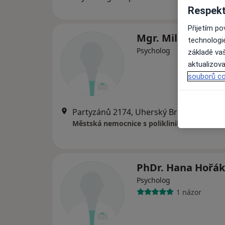
Respekt
Přijetím p
Mgr. Milan Hon
technologi
Psycholog
základě vaš
aktualizova
souborů co
Partyzánů 2174, Uherský Brod
•
Mapa
Městská nemocnice s poliklinikou Uh. Brod, 
PhDr. Hana Hořá
Psycholog
1 názor