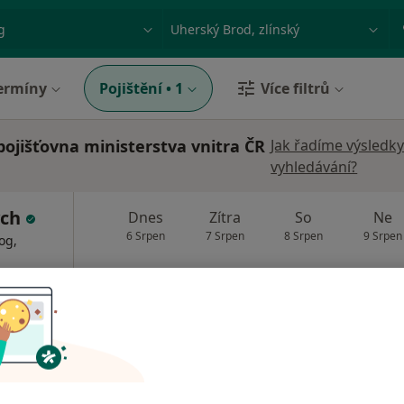
ace, nemoc nebo příjmení
Město nebo region
ermíny
Pojištění
•
1
Více filtrů
ojišťovna ministerstva vnitra ČR
Jak řadíme výsledk
vyhledávání?
ych
Dnes
Zítra
So
Ne
6 Srpen
7 Srpen
8 Srpen
9 Srpen
og,
Online rezervace termínu není k dispozic
Rezervovat termín
pie
 přidána