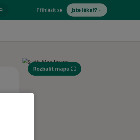
Přihlásit se
Jste lékař?
y
Rozbalit mapu
Po
Út
St
10 Srpen
11 Srpen
12 Srpen
i