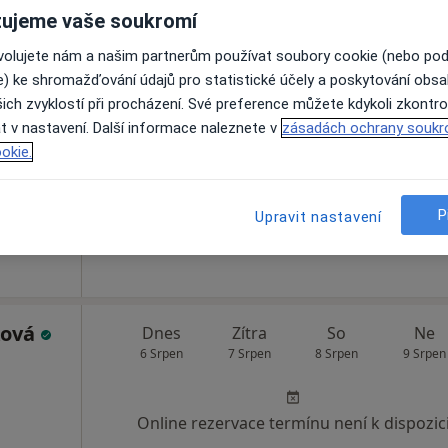
ujeme vaše soukromí
ovolujete nám a našim partnerům používat soubory cookie (nebo po
Dnes
Zítra
So
Ne
e) ke shromažďování údajů pro statistické účely a poskytování obs
6 Srpen
7 Srpen
8 Srpen
9 Srpen
ich zvyklostí při procházení. Své preference můžete kdykoli zkontro
t v nastavení. Další informace naleznete v
zásadách ochrany soukr
okie.
Online rezervace termínu není k dispozic
Rezervovat termín
P
Upravit nastavení
s.r.o.
ková
Dnes
Zítra
So
Ne
6 Srpen
7 Srpen
8 Srpen
9 Srpen
Online rezervace termínu není k dispozic