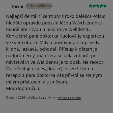
Pavla
Číslo ověřené
P
Nejlepší dentální centrum široko daleko! Pokud
hledáte opravdu precizní léčbu Vašich zoubků,
neuděláte chybu u nikoho ve Welldentu.
Konkrétně paní doktorka Kudlová je expertkou
ve svém oboru. Milý a pozitivní přístup, vždy
klidná, laskavá, ochotná. Přístup k dětem je
nadprůměrný, má dcera se bála zubařů, po
návštěvách ve Welldentu je to opak. Na recepci
Vás přivítají úsměvy krásných sestřiček na
recepci a paní doktorka Vás přivítá se stejným
milým přístupem a úsměvem.
Moc doporučuji.
podle názoru uživatele Pavla
5. ledna 2026
•
Welldent s.r.o.
•
Jiný
•
Nahlásit zneužití