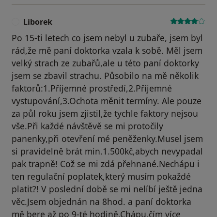
Liborek
L
Po 15-ti letech co jsem nebyl u zubaře, jsem byl
rád,že mě paní doktorka vzala k sobě. Měl jsem
velký strach ze zubařů,ale u této paní doktorky
jsem se zbavil strachu. Působilo na mě několik
faktorů:1.Příjemné prostředí,2.Příjemné
vystupování,3.Ochota měnit termíny. Ale pouze
za půl roku jsem zjistil,že tychle faktory nejsou
vše.Při každé návštěvě se mi protočily
panenky,při otevření mé peněženky.Musel jsem
si pravidelně brát min.1.500kč,abych nevypadal
pak trapně! Což se mi zdá přehnané.Nechápu i
ten regulační poplatek,který musím pokaždé
platit?! V poslední době se mi nelíbí ještě jedna
věc.Jsem objednán na 8hod. a paní doktorka
mě bere až po 9-té hodině.Chápu,čím více