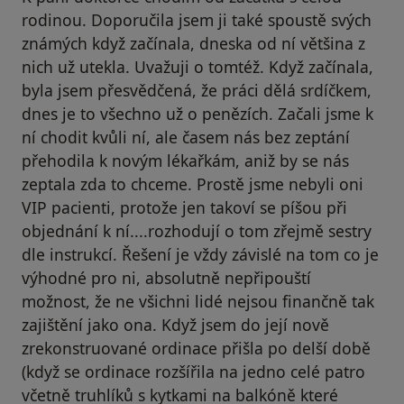
rodinou. Doporučila jsem ji také spoustě svých
známých když začínala, dneska od ní většina z
nich už utekla. Uvažuji o tomtéž. Když začínala,
byla jsem přesvědčená, že práci dělá srdíčkem,
dnes je to všechno už o penězích. Začali jsme k
ní chodit kvůli ní, ale časem nás bez zeptání
přehodila k novým lékařkám, aniž by se nás
zeptala zda to chceme. Prostě jsme nebyli oni
VIP pacienti, protože jen takoví se píšou při
objednání k ní....rozhodují o tom zřejmě sestry
dle instrukcí. Řešení je vždy závislé na tom co je
výhodné pro ni, absolutně nepřipouští
možnost, že ne všichni lidé nejsou finančně tak
zajištění jako ona. Když jsem do její nově
zrekonstruované ordinace přišla po delší době
(když se ordinace rozšířila na jedno celé patro
včetně truhlíků s kytkami na balkóně které