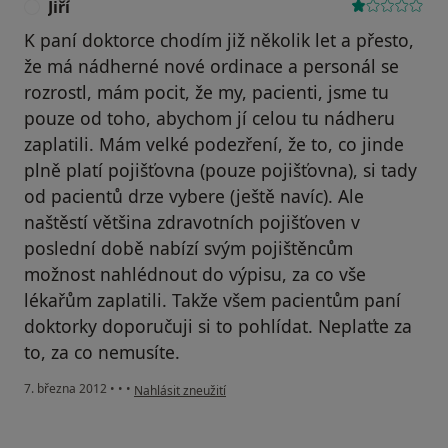
Jiří
J
K paní doktorce chodím již několik let a přesto,
že má nádherné nové ordinace a personál se
rozrostl, mám pocit, že my, pacienti, jsme tu
pouze od toho, abychom jí celou tu nádheru
zaplatili. Mám velké podezření, že to, co jinde
plně platí pojišťovna (pouze pojišťovna), si tady
od pacientů drze vybere (ještě navíc). Ale
naštěstí většina zdravotních pojišťoven v
poslední době nabízí svým pojištěncům
možnost nahlédnout do výpisu, za co vše
lékařům zaplatili. Takže všem pacientům paní
doktorky doporučuji si to pohlídat. Neplaťte za
to, za co nemusíte.
podle názoru uživatele Jiří
7. března 2012
•
•
•
Nahlásit zneužití