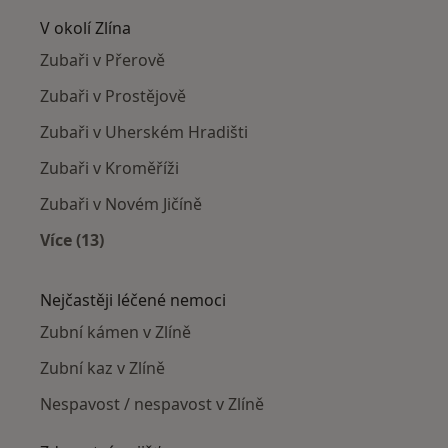
V okolí Zlína
Zubaři v Přerově
Zubaři v Prostějově
Zubaři v Uherském Hradišti
Zubaři v Kroměříži
Zubaři v Novém Jičíně
Více (13)
Více v kategorii: V okolí Zlína
Nejčastěji léčené nemoci
Zubní kámen v Zlíně
Zubní kaz v Zlíně
Nespavost / nespavost v Zlíně