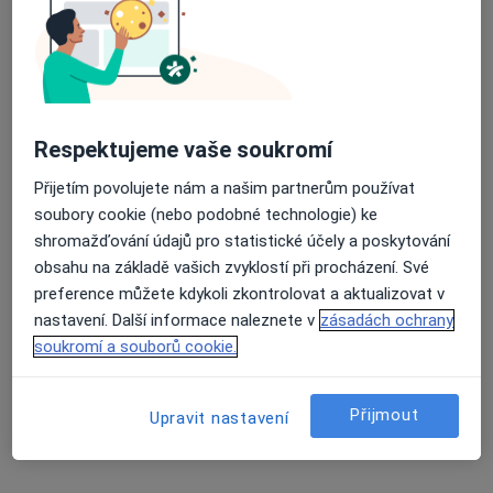
33 názorů
Respektujeme vaše soukromí
Recenze pacientů jsou pro nás důležité.
Specialisté nemají možnost zaplatit za
Přijetím povolujete nám a našim partnerům používat
odstranění nebo změnu recenze pacienta.
soubory cookie (nebo podobné technologie) ke
Další informace o názorech
Další informace.
shromažďování údajů pro statistické účely a poskytování
obsahu na základě vašich zvyklostí při procházení. Své
preference můžete kdykoli zkontrolovat a aktualizovat v
nastavení. Další informace naleznete v
zásadách ochrany
soukromí a souborů cookie.
Hledejte v názorech
Přijmout
Upravit nastavení