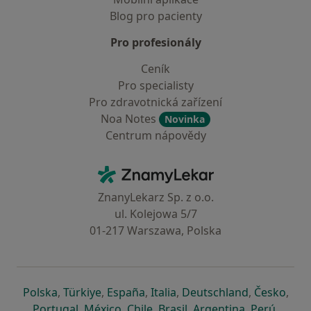
Blog pro pacienty
Pro profesionály
Ceník
Pro specialisty
Pro zdravotnická zařízení
Noa Notes
Novinka
Centrum nápovědy
Kontakt
ZnamyLekar - Hlavní stránka
ZnanyLekarz Sp. z o.o.
ul. Kolejowa 5/7
01-217 Warszawa, Polska
se otevře v nové záložce
se otevře v nové záložce
se otevře v nové záložce
se otevře v nové záložce
se otevře v 
se o
Polska
,
Türkiye
,
España
,
Italia
,
Deutschland
,
Česko
,
se otevře v nové záložce
se otevře v nové záložce
se otevře v nové záložce
se otevře v nové záložc
se otevře v 
se ote
Portugal
,
México
,
Chile
,
Brasil
,
Argentina
,
Perú
,