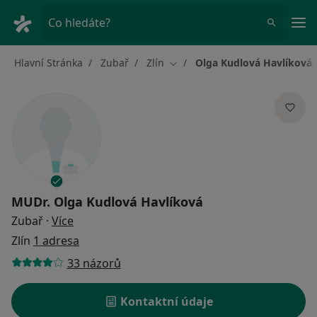
Hla
Co hledáte?
Hlavní Stránka
Zubař
Zlín
Olga Kudlová Havlíková
Změna města
MUDr.
Olga Kudlová Havlíková
o specializacích
Zubař
·
Více
Zlín
1 adresa
33 názorů
Kontaktní údaje