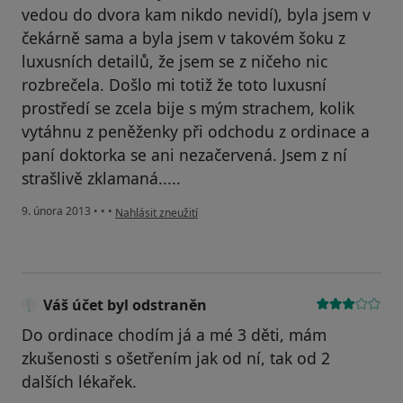
vedou do dvora kam nikdo nevidí), byla jsem v
čekárně sama a byla jsem v takovém šoku z
luxusních detailů, že jsem se z ničeho nic
rozbrečela. Došlo mi totiž že toto luxusní
prostředí se zcela bije s mým strachem, kolik
vytáhnu z peněženky při odchodu z ordinace a
paní doktorka se ani nezačervená. Jsem z ní
strašlivě zklamaná.....
podle názoru uživatele Váš účet byl odstraněn
9. února 2013
•
•
•
Nahlásit zneužití
Váš účet byl odstraněn
Do ordinace chodím já a mé 3 děti, mám
zkušenosti s ošetřením jak od ní, tak od 2
dalších lékařek.