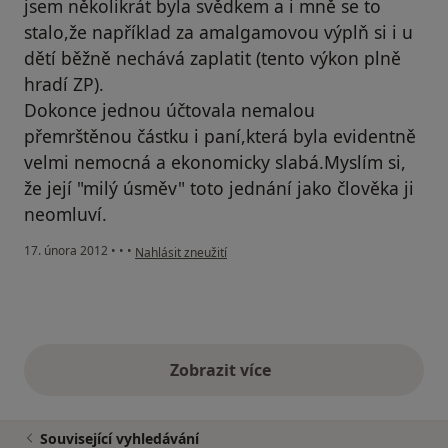
jsem několikrát byla svědkem a i mně se to
stalo,že například za amalgamovou výplň si i u
dětí běžně nechává zaplatit (tento výkon plně
hradí ZP).
Dokonce jednou účtovala nemalou
přemrštěnou částku i paní,která byla evidentně
velmi nemocná a ekonomicky slabá.Myslím si,
že její "milý úsměv" toto jednání jako člověka ji
neomluví.
podle názoru uživatele Zatloukalová
17. února 2012
•
•
•
Nahlásit zneužití
Zobrazit více
výše uvedené názory
Související vyhledávání