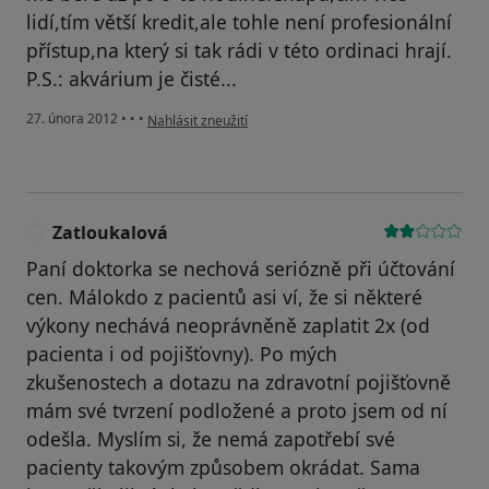
lidí,tím větší kredit,ale tohle není profesionální
přístup,na který si tak rádi v této ordinaci hrají.
P.S.: akvárium je čisté...
podle názoru uživatele Liborek
27. února 2012
•
•
•
Nahlásit zneužití
Zatloukalová
Z
Paní doktorka se nechová seriózně při účtování
cen. Málokdo z pacientů asi ví, že si některé
výkony nechává neoprávněně zaplatit 2x (od
pacienta i od pojišťovny). Po mých
zkušenostech a dotazu na zdravotní pojišťovně
mám své tvrzení podložené a proto jsem od ní
odešla. Myslím si, že nemá zapotřebí své
pacienty takovým způsobem okrádat. Sama