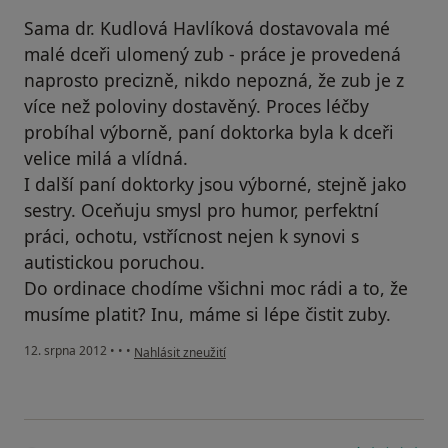
Sama dr. Kudlová Havlíková dostavovala mé
malé dceři ulomený zub - práce je provedená
naprosto precizně, nikdo nepozná, že zub je z
více než poloviny dostavěný. Proces léčby
probíhal výborně, paní doktorka byla k dceři
velice milá a vlídná.
I další paní doktorky jsou výborné, stejně jako
sestry. Oceňuju smysl pro humor, perfektní
práci, ochotu, vstřícnost nejen k synovi s
autistickou poruchou.
Do ordinace chodíme všichni moc rádi a to, že
musíme platit? Inu, máme si lépe čistit zuby.
podle názoru uživatele Váš účet byl odstraněn
12. srpna 2012
•
•
•
Nahlásit zneužití