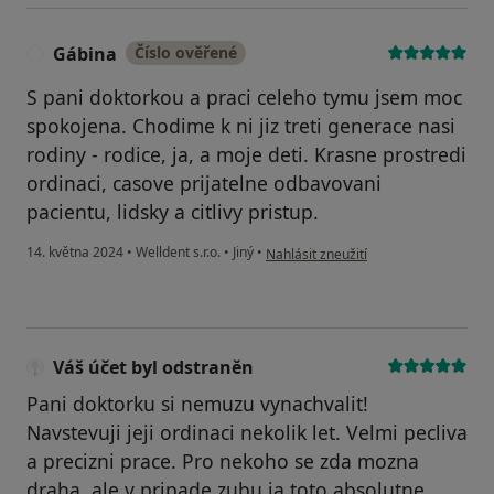
Gábina
Číslo ověřené
G
S pani doktorkou a praci celeho tymu jsem moc
spokojena. Chodime k ni jiz treti generace nasi
rodiny - rodice, ja, a moje deti. Krasne prostredi
ordinaci, casove prijatelne odbavovani
pacientu, lidsky a citlivy pristup.
podle názoru uživatele Gábina
14. května 2024
•
Welldent s.r.o.
•
Jiný
•
Nahlásit zneužití
Váš účet byl odstraněn
Pani doktorku si nemuzu vynachvalit!
Navstevuji jeji ordinaci nekolik let. Velmi pecliva
a precizni prace. Pro nekoho se zda mozna
draha, ale v pripade zubu ja toto absolutne