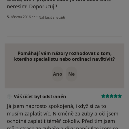
neresim! Doporucuji!
podle názoru uživatele Váš účet byl odstraněn
5. března 2016
•
•
•
Nahlásit zneužití
Pomáhají vám názory rozhodovat o tom,
kterého specialistu nebo ordinaci navštívit?
Ano
Ne
Váš účet byl odstraněn
Já jsem naprosto spokojená, ikdyž si za to
musím zaplatit víc. Nicméně za zuby a oči jsem
ochotná zaplatit téměř cokoliv. Před tím jsem
měla strach ze zubaře a díky paní Olze jsem se