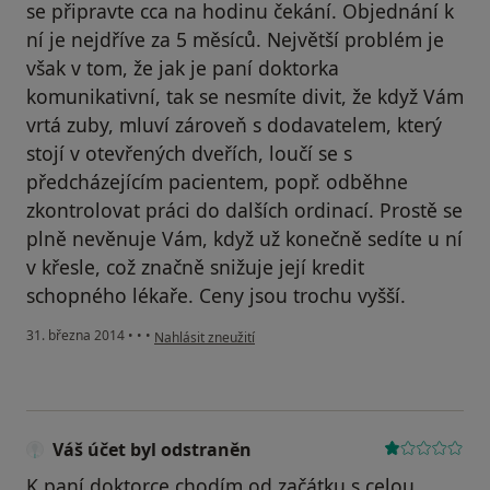
se připravte cca na hodinu čekání. Objednání k
ní je nejdříve za 5 měsíců. Největší problém je
však v tom, že jak je paní doktorka
komunikativní, tak se nesmíte divit, že když Vám
vrtá zuby, mluví zároveň s dodavatelem, který
stojí v otevřených dveřích, loučí se s
předcházejícím pacientem, popř. odběhne
zkontrolovat práci do dalších ordinací. Prostě se
plně nevěnuje Vám, když už konečně sedíte u ní
v křesle, což značně snižuje její kredit
schopného lékaře. Ceny jsou trochu vyšší.
podle názoru uživatele Váš účet byl odstraněn
31. března 2014
•
•
•
Nahlásit zneužití
Váš účet byl odstraněn
K paní doktorce chodím od začátku s celou