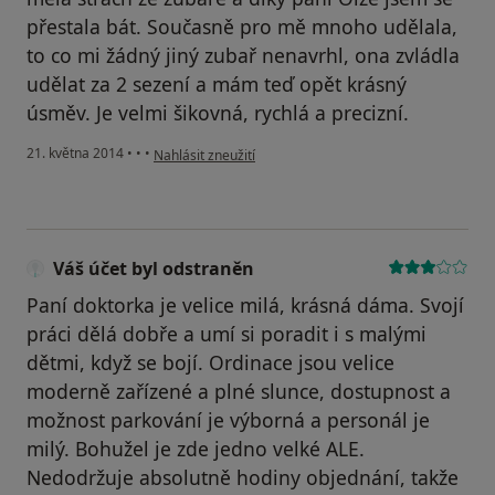
přestala bát. Současně pro mě mnoho udělala,
to co mi žádný jiný zubař nenavrhl, ona zvládla
udělat za 2 sezení a mám teď opět krásný
úsměv. Je velmi šikovná, rychlá a precizní.
podle názoru uživatele Váš účet byl odstraněn
21. května 2014
•
•
•
Nahlásit zneužití
Váš účet byl odstraněn
Paní doktorka je velice milá, krásná dáma. Svojí
práci dělá dobře a umí si poradit i s malými
dětmi, když se bojí. Ordinace jsou velice
moderně zařízené a plné slunce, dostupnost a
možnost parkování je výborná a personál je
milý. Bohužel je zde jedno velké ALE.
Nedodržuje absolutně hodiny objednání, takže