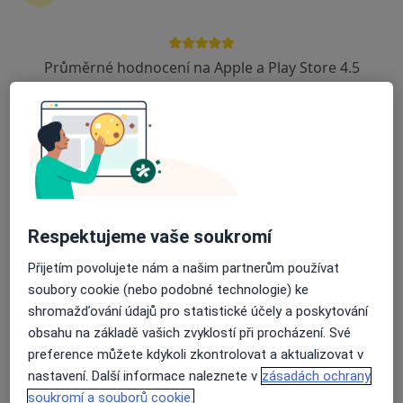
Hematolog, Internista
T. G. Masaryka 495, Frýdek-Místek
•
Mapa
Průměrné hodnocení na Apple a Play Store 4.5
Krevní centrum s.r.o.
Tento specialista nenabízí online rezervaci termínu na této adrese.
Rezervovat termín
Respektujeme vaše soukromí
Přijetím povolujete nám a našim partnerům používat
soubory cookie (nebo podobné technologie) ke
shromažďování údajů pro statistické účely a poskytování
obsahu na základě vašich zvyklostí při procházení. Své
Libuše Hromadová
preference můžete kdykoli zkontrolovat a aktualizovat v
Hematolog, Internista
nastavení. Další informace naleznete v
zásadách ochrany
Tř. 17. listopadu 1790, Ostrava
•
Mapa
soukromí a souborů cookie.