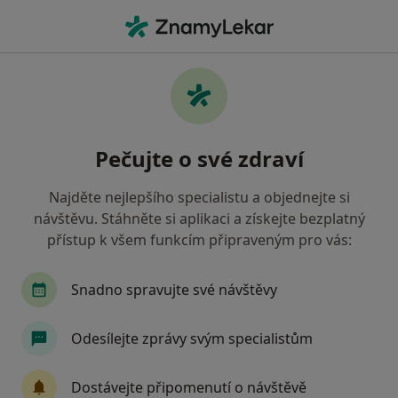
Hla
Hematolog • Frýdek-Místek, moravskoslezský
Filtry
• 1
Mapa
Doporučení hematologové s Zdravotní
Pečujte o své zdraví
pojišťovna ministerstva vnitra ČR Frýdek-
Místek
Najděte nejlepšího specialistu a objednejte si
Jak řadíme výsledky vyhledávání?
návštěvu. Stáhněte si aplikaci a získejte bezplatný
přístup k všem funkcím připraveným pro vás:
Snadno spravujte své návštěvy
Odesílejte zprávy svým specialistům
Dostávejte připomenutí o návštěvě
Miluše Kubečková