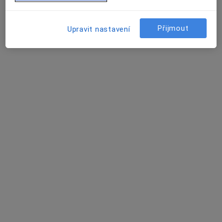
Fakultní nemocnice Ostrava
Tento specialista nenabízí online rezervaci termínu na této adrese.
Přijmout
Upravit nastavení
Rezervovat termín
MUDr. Milena Vránová
Hematolog, Internista
Dělnická 1132/24, Havířov
•
Mapa
Nemocnice s poliklinikou Havířov - Oddělení klinické hematologie
Tento specialista nenabízí online rezervaci termínu na této adrese.