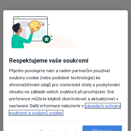
Oddělení klinické hematologie FNKV Praha
Tento specialista nenabízí online rezervaci termínu na této adrese.
Rezervovat termín
Respektujeme vaše soukromí
Přijetím povolujete nám a našim partnerům používat
soubory cookie (nebo podobné technologie) ke
shromažďování údajů pro statistické účely a poskytování
obsahu na základě vašich zvyklostí při procházení. Své
Dagmar Charvátová
preference můžete kdykoli zkontrolovat a aktualizovat v
Hematolog, Internista, Praktický lékař
nastavení. Další informace naleznete v
zásadách ochrany
Čestmírova 1, Praha
•
Mapa
soukromí a souborů cookie.
Ordinace
Tento specialista nenabízí online rezervaci termínu na této adrese.