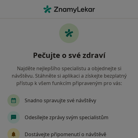
Hla
Hematolog • Praha, hl město Praha
Filtry
• 1
Mapa
Doporučení hematologové s Zdravotní
Pečujte o své zdraví
pojišťovna ministerstva vnitra ČR Praha
Jak řadíme výsledky vyhledávání?
Najděte nejlepšího specialistu a objednejte si
návštěvu. Stáhněte si aplikaci a získejte bezplatný
přístup k všem funkcím připraveným pro vás:
Snadno spravujte své návštěvy
Odesílejte zprávy svým specialistům
Rehabilitační nemocnice Beroun
Dostávejte připomenutí o návštěvě
·
Více
Hematolog, Anesteziolog, Chirurg