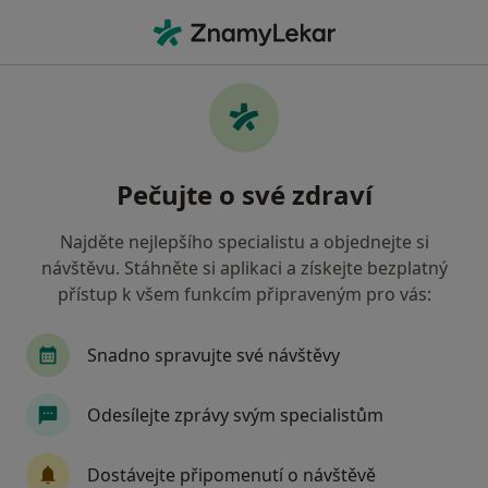
Hla
Hematolog • Praha, hl město Praha
Filtry
• 1
Mapa
Doporučení hematologové s
Pečujte o své zdraví
Zaměstnanecká pojišťovna Škoda Praha
Jak řadíme výsledky vyhledávání?
Najděte nejlepšího specialistu a objednejte si
návštěvu. Stáhněte si aplikaci a získejte bezplatný
přístup k všem funkcím připraveným pro vás:
Snadno spravujte své návštěvy
Odesílejte zprávy svým specialistům
Rehabilitační nemocnice Beroun
Dostávejte připomenutí o návštěvě
·
Více
Hematolog, Anesteziolog, Chirurg