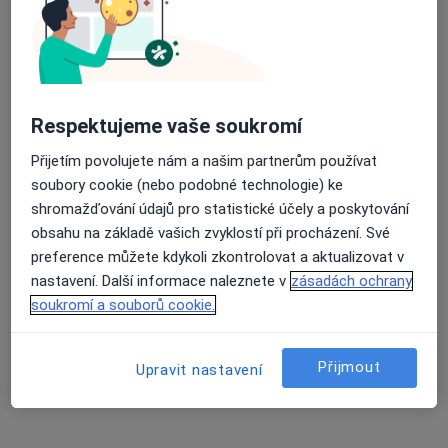
Nemocnice Na Homolce
Tento specialista nenabízí online rezervaci termínu na této adrese.
Rezervovat termín
Respektujeme vaše soukromí
Přijetím povolujete nám a našim partnerům používat
soubory cookie (nebo podobné technologie) ke
shromažďování údajů pro statistické účely a poskytování
obsahu na základě vašich zvyklostí při procházení. Své
preference můžete kdykoli zkontrolovat a aktualizovat v
nastavení. Další informace naleznete v
zásadách ochrany
soukromí a souborů cookie.
Milada Maturová
Hematolog, Internista
Přijmout
Budínova 2, Praha
•
Mapa
Upravit nastavení
Nemocnice Na Bulovce
Tento specialista nenabízí online rezervaci termínu na této adrese.