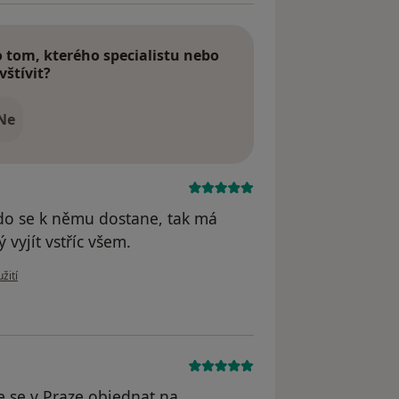
tom, kterého specialistu nebo
vštívit?
Ne
Kdo se k němu dostane, tak má
 vyjít vstříc všem.
 uživatele Váš účet byl odstraněn
žití
 se v Praze objednat na