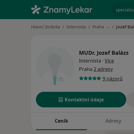
specializ
Hlavní Stránka
Internista
Praha
Jozef Ba
Změna města
MUDr.
Jozef Balázs
o special
Internista
·
Více
Praha
2 adresy
9 názorů
Kontaktní údaje
Ceník
Adresy