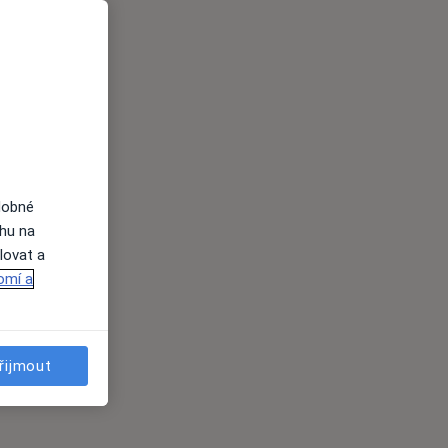
dobné
ahu na
lovat a
omí a
řijmout