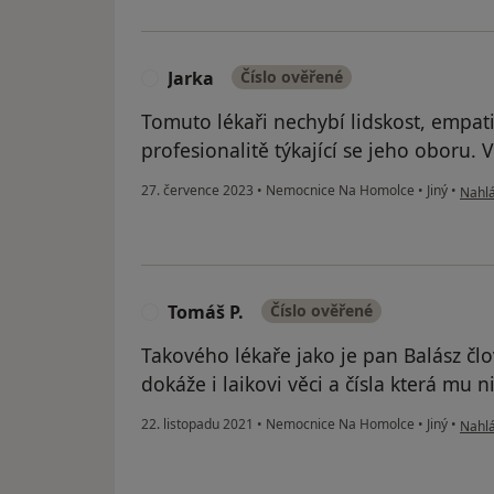
Jarka
Číslo ověřené
J
Tomuto lékaři nechybí lidskost, empat
profesionalitě týkající se jeho oboru. V
podle
27. července 2023
•
Nemocnice Na Homolce
•
Jiný
•
Nahlá
Tomáš P.
Číslo ověřené
T
Takového lékaře jako je pan Balász člo
dokáže i laikovi věci a čísla která mu nic
podle
22. listopadu 2021
•
Nemocnice Na Homolce
•
Jiný
•
Nahlá