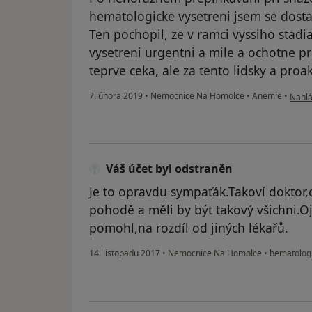
hematologicke vysetreni jsem se dosta
Ten pochopil, ze v ramci vyssiho stadi
vysetreni urgentni a mile a ochotne p
teprve ceka, ale za tento lidsky a proak
podle
7. února 2019
•
Nemocnice Na Homolce
•
Anemie
•
Nahlá
Váš účet byl odstraněn
Je to opravdu sympaťák.Takoví doktor,c
pohodě a měli by být takový všichni.O
pomohl,na rozdíl od jiných lékařů.
14. listopadu 2017
•
Nemocnice Na Homolce
•
hematologi