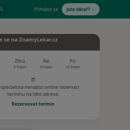
Přihlásit se
Jste lékař?
e se na ZnamyLekar.cz
Zítra
Ne
Po
Út
St
8 Srpen
9 Srpen
10 Srpen
11 Srpen
12 Srp
specialista nenabízí online rezervaci
termínu na této adrese.
Rezervovat termín