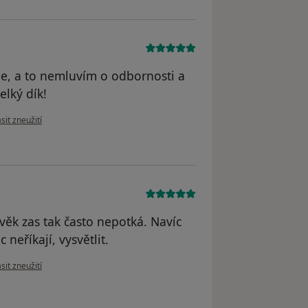
ie, a to nemluvím o odbornosti a
elký dík!
 názoru uživatele Jarka
sit zneužití
věk zas tak často nepotká. Navíc
 neříkají, vysvětlit.
 názoru uživatele Tomáš P.
sit zneužití