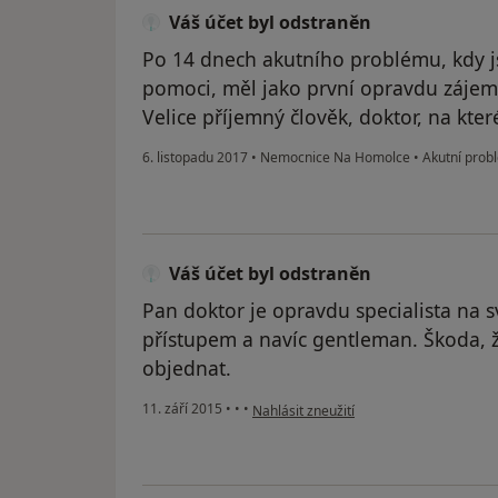
Váš účet byl odstraněn
Po 14 dnech akutního problému, kdy 
pomoci, měl jako první opravdu záje
Velice příjemný člověk, doktor, na kte
6. listopadu 2017
•
Nemocnice Na Homolce
•
Akutní probl
Váš účet byl odstraněn
Pan doktor je opravdu specialista na s
přístupem a navíc gentleman. Škoda, že
objednat.
podle názoru uživatele Váš účet byl ods
11. září 2015
•
•
•
Nahlásit zneužití