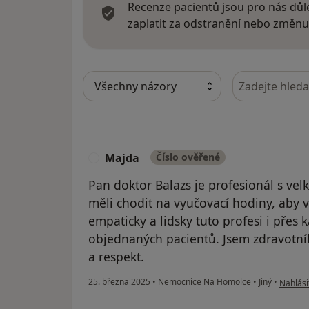
Recenze pacientů jsou pro nás důle
zaplatit za odstranění nebo změnu
Hledejte v ná
Majda
Číslo ověřené
M
Pan doktor Balazs je profesionál s ve
měli chodit na vyučovací hodiny, aby v
empaticky a lidsky tuto profesi i přes
objednaných pacientů. Jsem zdravotn
a respekt.
podle n
25. března 2025
•
Nemocnice Na Homolce
•
Jiný
•
Nahlási