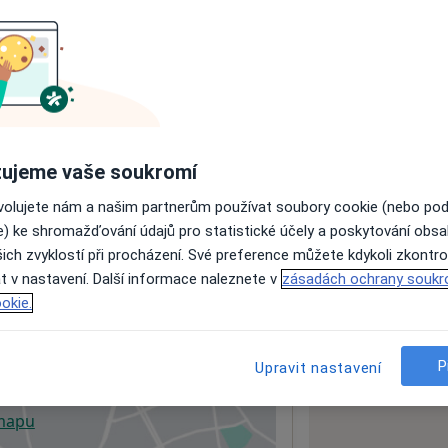
ách nejsou k dispozici
ádné informace o svých službách.
ujeme vaše soukromí
ovolujete nám a našim partnerům používat soubory cookie (nebo po
e) ke shromažďování údajů pro statistické účely a poskytování obs
ich zvyklostí při procházení. Své preference můžete kdykoli zkontro
t v nastavení. Další informace naleznete v
zásadách ochrany soukr
okie.
P
Upravit nastavení
 mapu
 otevře v nové záložce