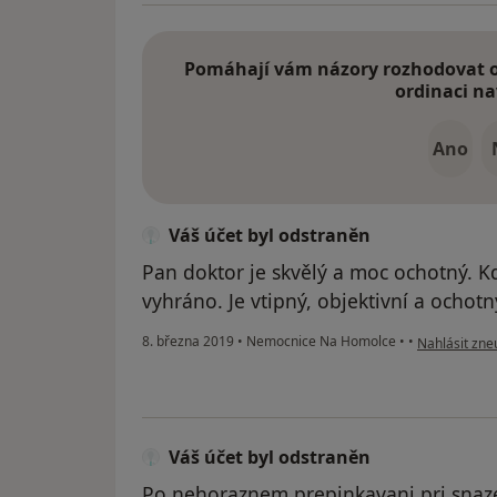
Pomáhají vám názory rozhodovat o 
ordinaci na
Ano
Váš účet byl odstraněn
Pan doktor je skvělý a moc ochotný. 
vyhráno. Je vtipný, objektivní a ochotný
podle názoru
8. března 2019
•
Nemocnice Na Homolce
•
•
Nahlásit zneu
Váš účet byl odstraněn
Po nehoraznem prepinkavani pri snaze