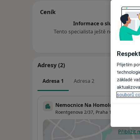
Ceník
Informace o službách a cen
Tento specialista ještě nepřidával ž
Respekt
Adresy (2)
Přijetím p
technologi
základě vaš
Adresa 1
Adresa 2
aktualizova
souborů co
Nemocnice Na Homolce
Roentgenova 2/37,
Praha
150 30
Přiblížit
se