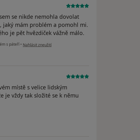
jsem se nikde nemohla dovolat
m, jaký mám problém a pomohl mi.
rého je pět hvězdiček vážně málo.
podle názoru uživatele Váš účet byl odstraněn
ém s páteří
•
Nahlásit zneužití
vém místě s velice lidským
 je vždy tak složité se k němu
traněn