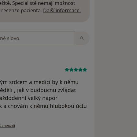
žité. Specialisté nemají možnost
Další informace o názor
 recenze pacienta.
Další informace.
zorech
lkým srdcem a medici by k němu
ěděli , jak v budoucnu zvládat
 každodenní velký nápor
ík a chovám k němu hlubokou úctu
ázoru uživatele Majda
t zneužití