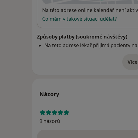
Dostupnost
Na této adrese online kalendář není aktiv
Co mám v takové situaci udělat?
Způsoby platby (soukromé návštěvy)
Na teto adrese lékař přijímá pacienty na
Více
o 
Názory
9 názorů