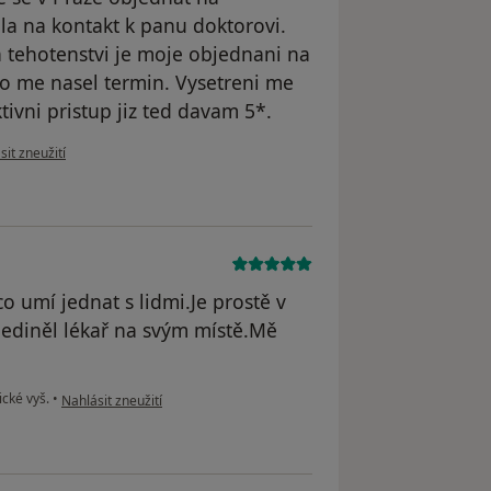
la na kontakt k panu doktorovi.
a tehotenstvi je moje objednani na
ro me nasel termin. Vysetreni me
tivni pristup jiz ted davam 5*.
 názoru uživatele Váš účet byl odstraněn
sit zneužití
o umí jednat s lidmi.Je prostě v
jediněl lékař na svým místě.Mě
podle názoru uživatele Váš účet byl odstraněn
cké vyš.
•
Nahlásit zneužití