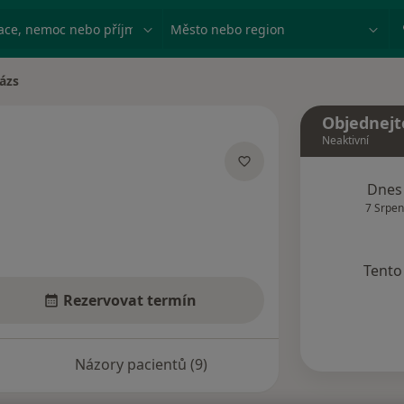
ace, nemoc nebo příjmení
Město nebo region
lázs
Objednejt
Neaktivní
izacích
Dnes
7 Srpen
Tento 
Rezervovat termín
Názory pacientů (9)