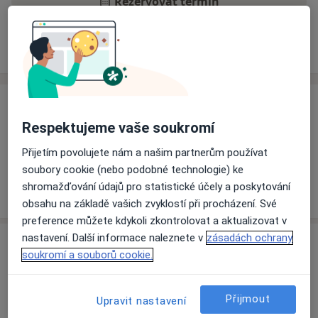
Rezervovat termín
Ceník
Adresy
Názory pacientů
Ceník
Respektujeme vaše soukromí
Informace o službách a cenách nejsou k dispozici
Tento specialista ještě nepřidával žádné informace o
Přijetím povolujete nám a našim partnerům používat
svých službách.
soubory cookie (nebo podobné technologie) ke
shromažďování údajů pro statistické účely a poskytování
obsahu na základě vašich zvyklostí při procházení. Své
preference můžete kdykoli zkontrolovat a aktualizovat v
nastavení. Další informace naleznete v
zásadách ochrany
Adresa
soukromí a souborů cookie.
Fakultní nemocnice Ostrava
Tř. 17. listopadu 1790,
Ostrava
Přijmout
Upravit nastavení