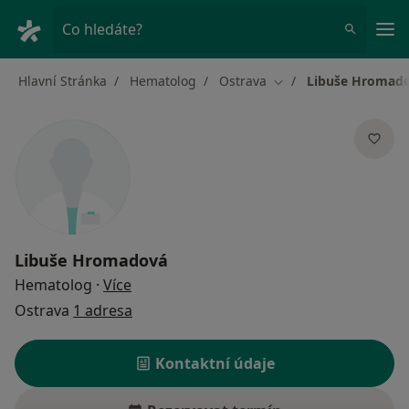
Hla
Co hledáte?
Hlavní Stránka
Hematolog
Ostrava
Libuše Hromad
Změna města
Libuše Hromadová
o specializacích
Hematolog
·
Více
Ostrava
1 adresa
Kontaktní údaje