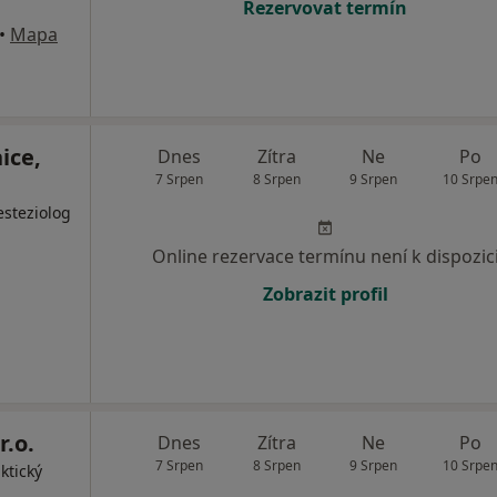
Rezervovat termín
•
Mapa
ice,
Dnes
Zítra
Ne
Po
7 Srpen
8 Srpen
9 Srpen
10 Srpe
esteziolog
Online rezervace termínu není k dispozic
Zobrazit profil
r.o.
Dnes
Zítra
Ne
Po
7 Srpen
8 Srpen
9 Srpen
10 Srpe
ktický