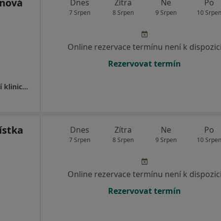
ánová
Dnes
Zítra
Ne
Po
7 Srpen
8 Srpen
9 Srpen
10 Srpe
Online rezervace termínu není k dispozic
Rezervovat termín
Nemocnice s poliklinikou Havířov - Oddělení klinické hematologie
ístka
Dnes
Zítra
Ne
Po
7 Srpen
8 Srpen
9 Srpen
10 Srpe
Online rezervace termínu není k dispozic
Rezervovat termín