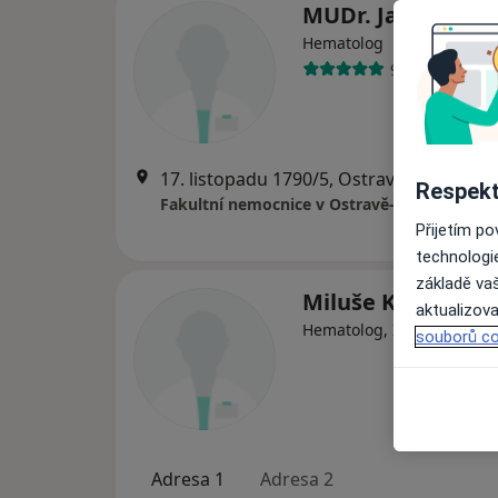
MUDr. Jana Zuch
Hematolog
9 názorů
17. listopadu 1790/5, Ostrava
•
Mapa
Respekt
Fakultní nemocnice v Ostravě-Porubě
Přijetím p
technologi
základě vaš
Miluše Kubečkov
aktualizova
Hematolog, Internista
souborů co
Adresa 1
Adresa 2