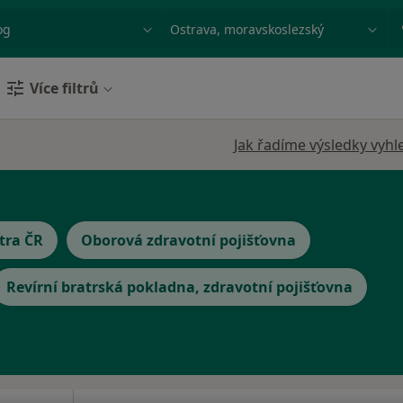
ace, nemoc nebo příjmení
Město nebo region
Více filtrů
Jak řadíme výsledky vyhl
tra ČR
Oborová zdravotní pojišťovna
Revírní bratrská pokladna, zdravotní pojišťovna