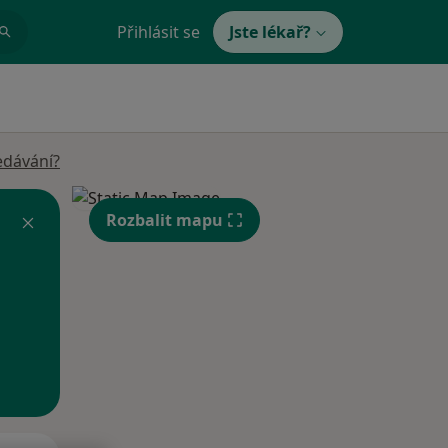
Přihlásit se
Jste lékař?
edávání?
Rozbalit mapu