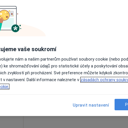
nická
Dnes
Zítra
Ne
Po
7 Srpen
8 Srpen
9 Srpen
10 Srpe
Online rezervace termínu není k dispozic
Rezervovat termín
ujeme vaše soukromí
ovolujete nám a našim partnerům používat soubory cookie (nebo po
e) ke shromažďování údajů pro statistické účely a poskytování obs
ich zvyklostí při procházení. Své preference můžete kdykoli zkontro
á
Dnes
Zítra
Ne
Po
t v nastavení. Další informace naleznete v
zásadách ochrany soukr
7 Srpen
8 Srpen
9 Srpen
10 Srpe
okie.
Online rezervace termínu není k dispozic
P
Upravit nastavení
Rezervovat termín