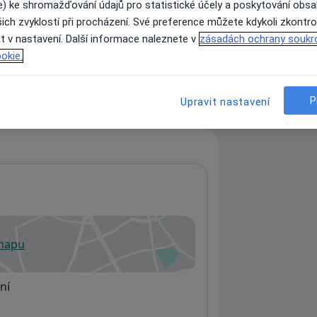
e) ke shromažďování údajů pro statistické účely a poskytování obs
ich zvyklostí při procházení. Své preference můžete kdykoli zkontro
t v nastavení. Další informace naleznete v
zásadách ochrany soukr
ách nejsou k dispozici
okie.
ádné informace o svých službách.
P
Upravit nastavení
 mapu
 otevře v nové záložce
ní