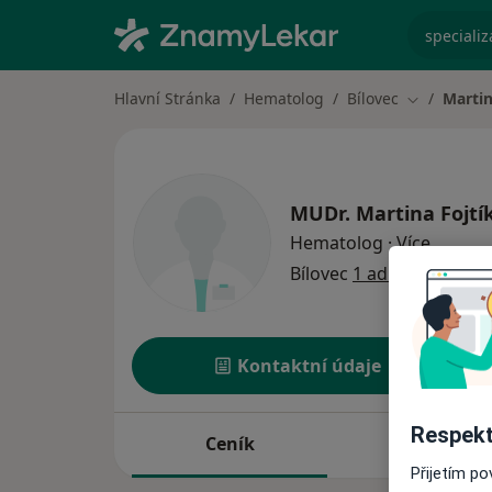
specializ
Hlavní Stránka
Hematolog
Bílovec
Martin
Změna měs
MUDr.
Martina Fojtí
o speci
Hematolog
·
Více
Bílovec
1 adresa
Kontaktní údaje
Respekt
Ceník
Adresy
Přijetím p