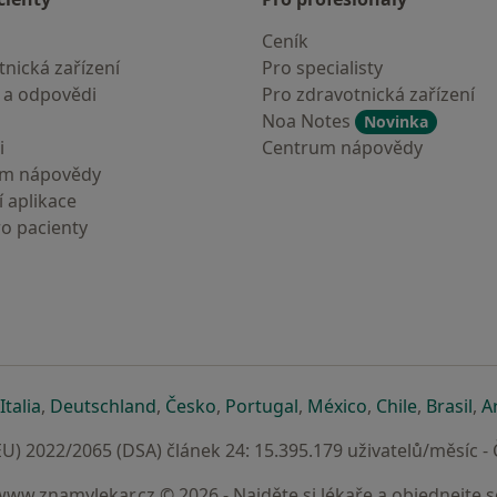
Ceník
nická zařízení
Pro specialisty
 a odpovědi
Pro zdravotnická zařízení
Noa Notes
Novinka
i
Centrum nápovědy
um nápovědy
 aplikace
ro pacienty
záložce
 v nové záložce
e otevře v nové záložce
se otevře v nové záložce
se otevře v nové záložce
se otevře v nové záložce
se otevře v nové záložc
se otevře v nov
se otevře
se 
Italia
,
Deutschland
,
Česko
,
Portugal
,
México
,
Chile
,
Brasil
,
A
U) 2022/2065 (DSA) článek 24: 15.395.179 uživatelů/měsíc -
www.znamylekar.cz © 2026 - Najděte si lékaře a objednejte s