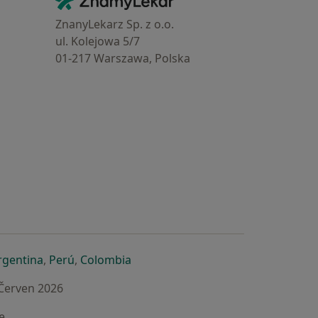
Kontakt
ZnanyLekarz Sp. z o.o.
ul. Kolejowa 5/7
01-217 Warszawa, Polska
e
é záložce
 v nové záložce
otevře v nové záložce
se otevře v nové záložce
se otevře v nové záložce
se otevře v nové záložce
rgentina
,
Perú
,
Colombia
 Červen 2026
e