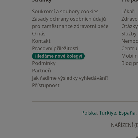
Soukromí a soubory cookies
Lékaři
Zásady ochrany osobních údajů
Zdravot
pro zaměstnance zdravotní péče
Otázky
O nás
Služby
Kontakt
Nemoc
Pracovní příležitosti
Centr
Mobilní
Hledáme nové kolegy!
Podmínky
Blog p
Partneři
Jak řadíme výsledky vyhledávání?
Přístupnost
se otevře v nové 
se otevře
s
Polska
,
Türkiye
,
España
,
NAŘÍZENÍ (E