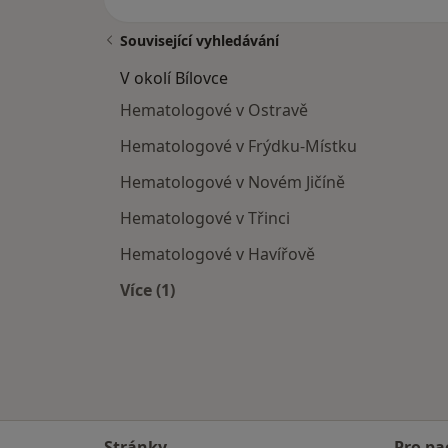
Související vyhledávání
V okolí Bílovce
Hematologové v Ostravě
Hematologové v Frýdku-Místku
Hematologové v Novém Jičíně
Hematologové v Třinci
Hematologové v Havířově
Více (1)
Více v kategorii: V okolí Bílovce
Stránky
Pro pa