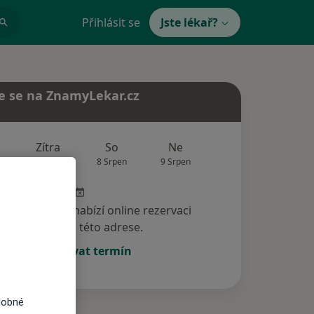
Přihlásit se
Jste lékař?
e se na ZnamyLekar.cz
Zítra
So
Ne
Po
Út
7 Srpen
8 Srpen
9 Srpen
10 Srpen
11 Srp
specialista nenabízí online rezervaci
termínu na této adrese.
Rezervovat termín
dobné