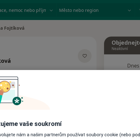
ace, nemoc nebo příjmení
Město nebo region
a Fojtíková
ta
Objednejt
Neaktivní
ková
Dnes
alizacích
6 Srpen
Tento 
Rezervovat termín
ujeme vaše soukromí
Názory pacientů
ovolujete nám a našim partnerům používat soubory cookie (nebo po