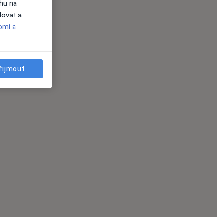
ahu na
lovat a
omí a
řijmout