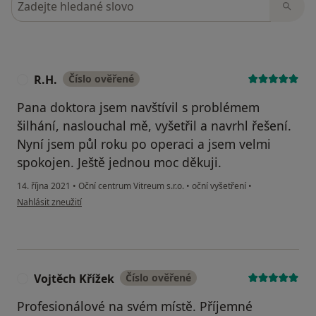
R.H.
Číslo ověřené
R
Pana doktora jsem navštívil s problémem
šilhání, naslouchal mě, vyšetřil a navrhl řešení.
Nyní jsem půl roku po operaci a jsem velmi
spokojen. Ještě jednou moc děkuji.
14. října 2021
•
Oční centrum Vitreum s.r.o.
•
oční vyšetření
•
podle názoru uživatele R.H.
Nahlásit zneužití
Vojtěch Křížek
Číslo ověřené
V
Profesionálové na svém místě. Příjemné