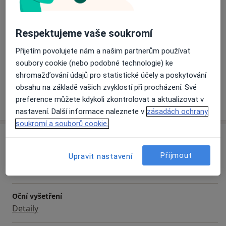
Hlavní léčená onemocnění
Oční onemocnění
Respektujeme vaše soukromí
Pacienti, které ošetřuji
Přijetím povolujete nám a našim partnerům používat
Dospělí
soubory cookie (nebo podobné technologie) ke
Děti (Pouze na některých adresách)
shromažďování údajů pro statistické účely a poskytování
obsahu na základě vašich zvyklostí při procházení. Své
Více
preference můžete kdykoli zkontrolovat a aktualizovat v
o zkušenostech
nastavení. Další informace naleznete v
zásadách ochrany
soukromí a souborů cookie.
Služby a ceník služeb
Přijmout
Diagnostické vyšetření
Upravit nastavení
Detaily
Oční vyšetření
Detaily