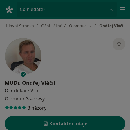
Hla
Co hledáte?
Hlavní Stránka
Oční Lékař
Olomouc
Ondřej Vláčil
Změna města
MUDr.
Ondřej Vláčil
o specializacích
Oční lékař
·
Více
Olomouc
3 adresy
3 názory
Kontaktní údaje