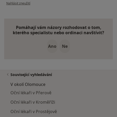
podle názoru uživatele bobi.k
Nahlásit zneužití
Pomáhají vám názory rozhodovat o tom,
kterého specialistu nebo ordinaci navštívit?
Ano
Ne
Související vyhledávání
V okolí Olomouce
Oční lékaři v Přerově
Oční lékaři v Kroměříži
Oční lékaři v Prostějově