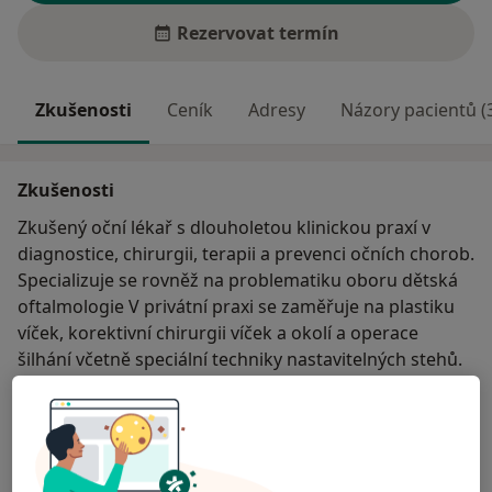
Rezervovat termín
Zkušenosti
Ceník
Adresy
Názory pacientů (
Zkušenosti
Zkušený oční lékař s dlouholetou klinickou praxí v
diagnostice, chirurgii, terapii a prevenci očních chorob.
Specializuje se rovněž na problematiku oboru dětská
oftalmologie V privátní praxi se zaměřuje na plastiku
víček, korektivní chirurgii víček a okolí a operace
šilhání včetně speciální techniky nastavitelných stehů.
O mně
Více
Odborník na:
Oftalmologie