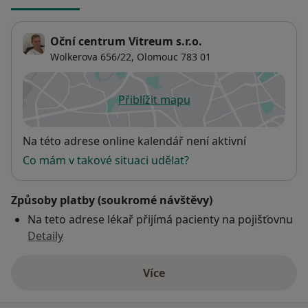
Oční centrum Vitreum s.r.o.
Wolkerova 656/22,
Olomouc
783 01
Přiblížit mapu
se otevře v nové záložce
Dostupnost
Na této adrese online kalendář není aktivní
Co mám v takové situaci udělat?
Způsoby platby (soukromé návštěvy)
Na teto adrese lékař přijímá pacienty na pojišťovnu
Detaily
Více
o adrese