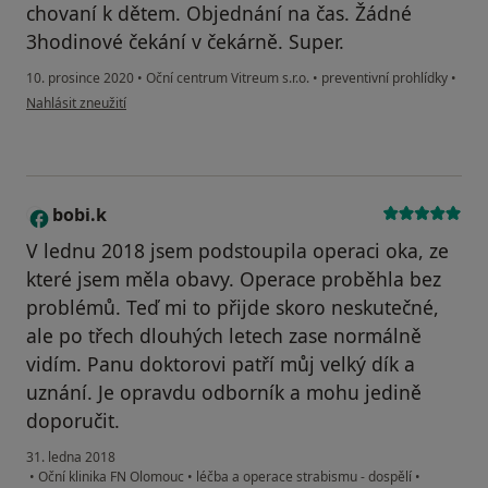
chovaní k dětem. Objednání na čas. Žádné
3hodinové čekání v čekárně. Super.
10. prosince 2020
•
Oční centrum Vitreum s.r.o.
•
preventivní prohlídky
•
podle názoru uživatele Vojtěch Křížek
Nahlásit zneužití
bobi.k
B
V lednu 2018 jsem podstoupila operaci oka, ze
které jsem měla obavy. Operace proběhla bez
problémů. Teď mi to přijde skoro neskutečné,
ale po třech dlouhých letech zase normálně
vidím. Panu doktorovi patří můj velký dík a
uznání. Je opravdu odborník a mohu jedině
doporučit.
31. ledna 2018
•
Oční klinika FN Olomouc
•
léčba a operace strabismu - dospělí
•