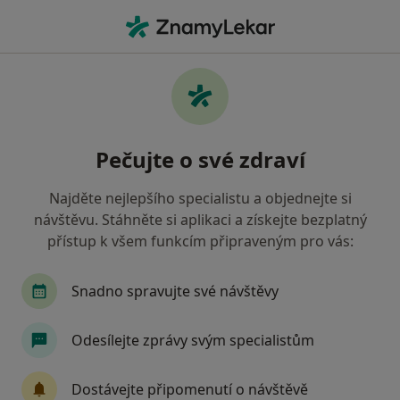
Hla
Česká Průmyslová Zdravotní Pojišťovna • Tábor, jihočeský
Filtry
• 1
Mapa
Česká průmyslová zdravotní pojišťovna
Pečujte o své zdraví
Tábor - Přečtěte si názory a objednejte si
návštěvu
Najděte nejlepšího specialistu a objednejte si
Jak řadíme výsledky vyhledávání?
návštěvu. Stáhněte si aplikaci a získejte bezplatný
přístup k všem funkcím připraveným pro vás:
Jakého specialistu hledáte?
Snadno spravujte své návštěvy
Odesílejte zprávy svým specialistům
Dostávejte připomenutí o návštěvě