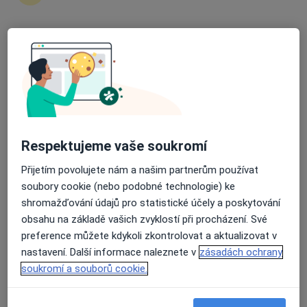
Veronika Kunovská
Průměrné hodnocení na Apple a Play Store 4.5
·
Více
Fyzioterapeut
Kvapilova 2601, Tábor
•
Mapa
Rehabilitace - MUDr. Luboš Kunovský
Tento specialista nenabízí online rezervaci termínu na této adrese.
Respektujeme vaše soukromí
Rezervovat termín
Přijetím povolujete nám a našim partnerům používat
soubory cookie (nebo podobné technologie) ke
shromažďování údajů pro statistické účely a poskytování
obsahu na základě vašich zvyklostí při procházení. Své
preference můžete kdykoli zkontrolovat a aktualizovat v
nastavení. Další informace naleznete v
zásadách ochrany
soukromí a souborů cookie.