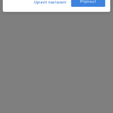
Mgr. Cyril Kunšta
Přijmout
Upravit nastavení
Psycholog
3 názory
Kpt. Jaroše 2000, Tábor
•
Mapa
Nemocnice Tábor, a.s. - Psychiatrie - Psychologická Ambulance
Tento specialista nenabízí online rezervaci termínu na této adrese.
Rezervovat termín
MUDr. Jitka Vovsová
Praktický lékař