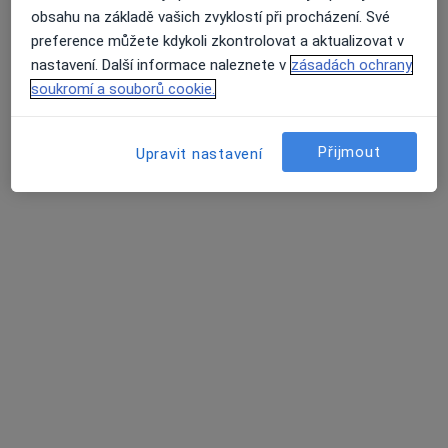
obsahu na základě vašich zvyklostí při procházení. Své
preference můžete kdykoli zkontrolovat a aktualizovat v
nastavení. Další informace naleznete v
zásadách ochrany
MUDr. Michael Kozák
soukromí a souborů cookie.
·
Více
Gynekolog
362 názorů
Přijmout
Upravit nastavení
Adresa 1
Adresa 2
Rybářská 81/12, Opava
•
Mapa
MUDr. Michael Kozák
Tento specialista nenabízí online rezervaci termínu na této adrese.
Rezervovat termín