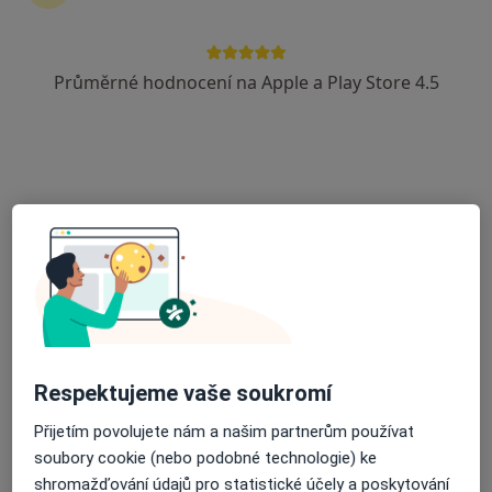
Průměrné hodnocení na Apple a Play Store 4.5
MUDr. Jiří Zvolský
·
Více
Gynekolog
713 názorů
Partyzánská 3, Opava
•
Mapa
Gynekologická Ambulance - MUDr. Jiří Zvolský. Ambulance se nachází v 1.patře zdravotního střediska "KATKA"
Tento specialista nenabízí online rezervaci termínu na této adrese.
Rezervovat termín
Respektujeme vaše soukromí
Přijetím povolujete nám a našim partnerům používat
soubory cookie (nebo podobné technologie) ke
shromažďování údajů pro statistické účely a poskytování