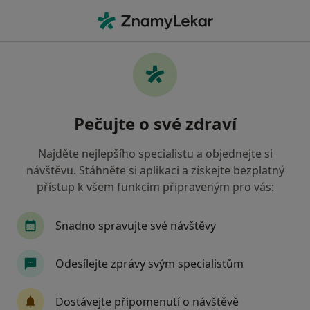
Hla
Česká Průmyslová Zdravotní Pojišťovna • Opava, moravskoslezský
Filtry
• 1
Mapa
Česká průmyslová zdravotní pojišťovna
Pečujte o své zdraví
Opava - Přečtěte si názory a objednejte si
návštěvu
Najděte nejlepšího specialistu a objednejte si
Jak řadíme výsledky vyhledávání?
návštěvu. Stáhněte si aplikaci a získejte bezplatný
přístup k všem funkcím připraveným pro vás:
Jakého specialistu hledáte?
Snadno spravujte své návštěvy
Gynekolog
Odesílejte zprávy svým specialistům
Dostávejte připomenutí o návštěvě