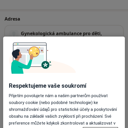
Adresa
Gynekologická ambulance pro děti,
dospívající a dospělé
Ostrožná 27,
Opava
74601
Přiblížit mapu
se otevře v nové záložce
Dostupnost
Na této adrese online kalendář není aktivní
Respektujeme vaše soukromí
Co mám v takové situaci udělat?
Přijetím povolujete nám a našim partnerům používat
soubory cookie (nebo podobné technologie) ke
Způsoby platby (soukromé návštěvy)
shromažďování údajů pro statistické účely a poskytování
Na teto adrese lékař přijímá pacienty na pojišťovnu
obsahu na základě vašich zvyklostí při procházení. Své
Detaily
preference můžete kdykoli zkontrolovat a aktualizovat v