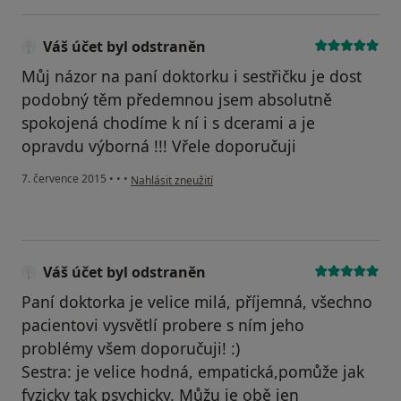
Váš účet byl odstraněn
Můj názor na paní doktorku i sestřičku je dost
podobný těm předemnou jsem absolutně
spokojená chodíme k ní i s dcerami a je
opravdu výborná !!! Vřele doporučuji
podle názoru uživatele Váš účet byl odstraněn
7. července 2015
•
•
•
Nahlásit zneužití
Váš účet byl odstraněn
Paní doktorka je velice milá, příjemná, všechno
pacientovi vysvětlí probere s ním jeho
problémy všem doporučuji! :)
Sestra: je velice hodná, empatická,pomůže jak
fyzicky tak psychicky. Můžu je obě jen