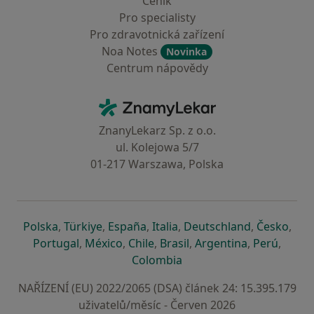
Ceník
Pro specialisty
Pro zdravotnická zařízení
Noa Notes
Novinka
Centrum nápovědy
Kontakt
ZnamyLekar - Hlavní stránka
ZnanyLekarz Sp. z o.o.
ul. Kolejowa 5/7
01-217 Warszawa, Polska
se otevře v nové záložce
se otevře v nové záložce
se otevře v nové záložce
se otevře v nové záložce
se otevře v 
se o
Polska
,
Türkiye
,
España
,
Italia
,
Deutschland
,
Česko
,
se otevře v nové záložce
se otevře v nové záložce
se otevře v nové záložce
se otevře v nové záložc
se otevře v 
se ote
Portugal
,
México
,
Chile
,
Brasil
,
Argentina
,
Perú
,
se otevře v nové záložce
Colombia
NAŘÍZENÍ (EU) 2022/2065 (DSA) článek 24: 15.395.179
uživatelů/měsíc - Červen 2026