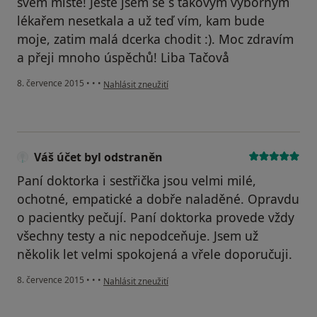
svém místě! Ještě jsem se s takovým výborným
lékařem nesetkala a už teď vím, kam bude
moje, zatim malá dcerka chodit :). Moc zdravím
a přeji mnoho úspěchů! Liba Tačovå
podle názoru uživatele Váš účet byl odstraněn
8. července 2015
•
•
•
Nahlásit zneužití
Váš účet byl odstraněn
Paní doktorka i sestřička jsou velmi milé,
ochotné, empatické a dobře naladěné. Opravdu
o pacientky pečují. Paní doktorka provede vždy
všechny testy a nic nepodceňuje. Jsem už
několik let velmi spokojená a vřele doporučuji.
podle názoru uživatele Váš účet byl odstraněn
8. července 2015
•
•
•
Nahlásit zneužití