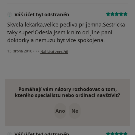
Váš účet byl odstraněn
Skvela lekarka,velice pecliva,prijemna.Sestricka
taky super!Odesla jsem k nim od jine pani
doktorky a nemuzu byt vice spokojena.
podle názoru uživatele Váš účet byl odstraněn
15. srpna 2016
•
•
•
Nahlásit zneužití
Pomáhají vám názory rozhodovat o tom,
kterého specialistu nebo ordinaci navštívit?
Ano
Ne
Váš účet byl odstraněn