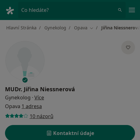
Hla
Co hledáte?
Hlavní Stránka
Gynekolog
Opava
Jiřina Niessnerov
Změna města
MUDr.
Jiřina Niessnerová
o specializacích
Gynekolog
·
Více
Opava
1 adresa
10 názorů
Kontaktní údaje