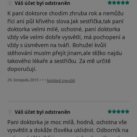
Váš účet byl odstraněn
K paní doktorce chodim zhruba rok a nemůžu
říci ani půl křivého slova.Jak sestřička,tak paní
doktorka velmi milé, ochotné, paní doktorka
vždy vše velmi dobře vysvětlí, má pochopení a
vždy s úsměvem na tváři. Bohužel kvůli
stěhování musím přejít jinam,ale těžko najdu
takového lékaře a sestřičku. Za mě určitě
doporučuji.
podle názoru uživatele Váš účet byl odstraněn
29. listopadu 2015
•
•
•
Nahlásit zneužití
Váš účet byl odstraněn
Pani doktorka je moc milå, hodnå, ochotna vše
vysvětlit a dokåže člověka uklidnit. Odborník na