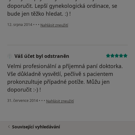
doporučit. Lepší gynekologická ordinace, se
bude jen těžko hledat. :) !
podle názoru uživatele Váš účet byl odstraněn
12. srpna 2014
•
•
•
Nahlásit zneužití
Váš účet byl odstraněn
Velmi profesionální a příjemná paní doktorka.
Vše důkladně vysvětlí, pečlivě s pacientem
prokonzultuje případné potíže. Můžu jen
doporučit :-) !
podle názoru uživatele Váš účet byl odstraněn
31. července 2014
•
•
•
Nahlásit zneužití
Související vyhledávání