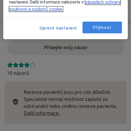
nastavení. Další informace naleznete v
zásadách ochrany
Více
soukromí a souborů cookie.
o adrese
Přijmout
Upravit nastavení
Názory
Přidejte svůj názor
10 názorů
Recenze pacientů jsou pro nás důležité.
Specialisté nemají možnost zaplatit za
odstranění nebo změnu recenze pacienta.
Další informace o názorech
Další informace.