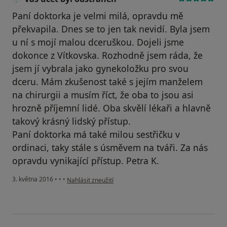
Paní doktorka je velmi milá, opravdu mě
překvapila. Dnes se to jen tak nevidí. Byla jsem
u ní s mojí malou dceruškou. Dojeli jsme
dokonce z Vítkovska. Rozhodně jsem ráda, že
jsem jí vybrala jako gynekoložku pro svou
dceru. Mám zkušenost také s jejím manželem
na chirurgii a musím říct, že oba to jsou asi
hrozně příjemní lidé. Oba skvělí lékaři a hlavně
takový krásný lidský přístup.
Paní doktorka má také milou sestřičku v
ordinaci, taky stále s úsměvem na tváři. Za nás
opravdu vynikající přístup. Petra K.
podle názoru uživatele Váš účet byl odstraněn
3. května 2016
•
•
•
Nahlásit zneužití