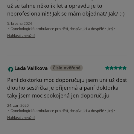
už se tahne několik let a opravdu je to
neprofesionalni!!! Jak se mám objednat? Jak? :-)
5. března 2024
•
Gynekologická ambulance pro děti, dospívající a dospělé
•
Jiný
•
podle názoru uživatele EJ
Nahlásit zneužití
Lada Valikova
Číslo ověřené
L
Paní doktorku moc doporučuju jsem uni už dost
dlouho sestřička je příjemná a paní doktorka
taky jsem moc spokojená jen doporučuju
24. září 2020
•
Gynekologická ambulance pro děti, dospívající a dospělé
•
Jiný
•
podle názoru uživatele Lada Valikova
Nahlásit zneužití