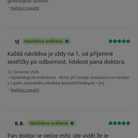
gynekologické vyšetření
podle názoru uživatele Dominika
•
Nahlásit zneužití
VJ
Návštěva ověřená
V
Každá návštěva je vždy na 1, od příjemné
sestřičky po odbornost, lidskost pana doktora.
23. července 2026
•
Gynekologická Ambulance - MUDr. Jiří Zvolský. Ambulance se nachází
v 1.patře zdravotního střediska &quot;KATKA&quot;
•
Jiný
podle názoru uživatele VJ
•
Nahlásit zneužití
B.B.
Návštěva ověřená
B
Pan doktor je velice milý, jde vidět že je