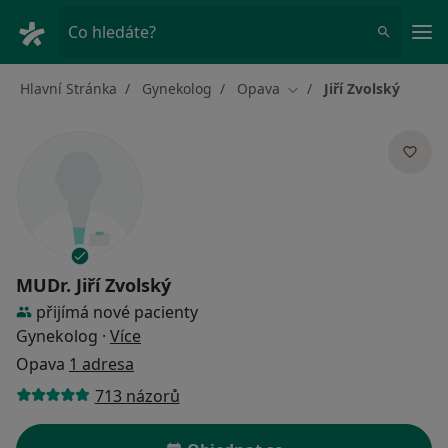
Hla
Co hledáte?
Hlavní Stránka
Gynekolog
Opava
Jiří Zvolský
Změna města
MUDr.
Jiří Zvolský
přijímá nové pacienty
o specializacích
Gynekolog
·
Více
Opava
1 adresa
713 názorů