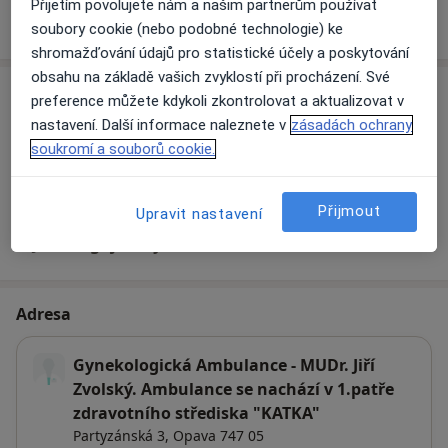
Přijetím povolujete nám a našim partnerům používat
Více
o zkušenostech
soubory cookie (nebo podobné technologie) ke
shromažďování údajů pro statistické účely a poskytování
obsahu na základě vašich zvyklostí při procházení. Své
Služby a ceník služeb
preference můžete kdykoli zkontrolovat a aktualizovat v
nastavení. Další informace naleznete v
zásadách ochrany
Komplexní gynekologické vyšetření
Objednat se
soukromí a souborů cookie.
Detaily
Přijmout
Upravit nastavení
Jak fungují ceny?
Adresa
Gynekologická Ambulance - MUDr. Jiří
Zvolský. Ambulance se nachází v 1.patře
zdravotního střediska "KATKA"
Partyzánská 3,
Opava
747 05