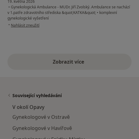
19. května 2026
•
Gynekologická Ambulance - MUDr. Jiří Zvolský. Ambulance se nachází
v 1.patře zdravotního střediska &quot;KATKA&quot;
•
komplexní
gynekologické vyšetření
podle názoru uživatele Jana
•
Nahlásit zneužití
Zobrazit více
výše uvedené názory
Související vyhledávání
V okolí Opavy
Gynekologové v Ostravě
Gynekologové v Havířově