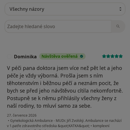
Hledejte v názorech
Dominika
Návštěva ověřená
D
V péči pana doktora jsem více než pět let a jeho
péče je vždy výborná. Prošla jsem s ním
těhotenstvím i běžnou péčí a neznám pocit, že
bych se před jeho návštěvou cítila nekomfortně.
Postupně se k němu přihlásily všechny ženy z
naší rodiny, to mluví samo za sebe.
27. července 2026
•
Gynekologická Ambulance - MUDr. Jiří Zvolský. Ambulance se nachází
v 1.patře zdravotního střediska &quot;KATKA&quot;
•
komplexní