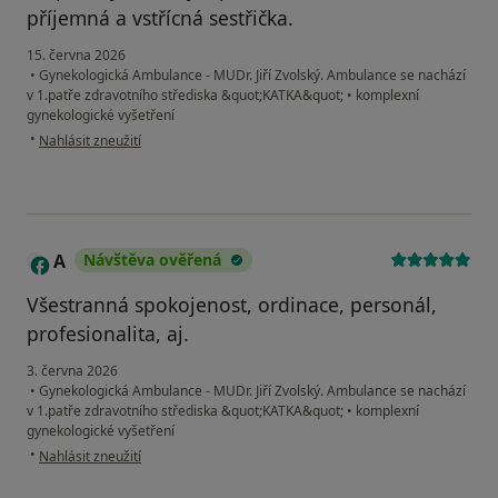
příjemná a vstřícná sestřička.
15. června 2026
•
Gynekologická Ambulance - MUDr. Jiří Zvolský. Ambulance se nachází
v 1.patře zdravotního střediska &quot;KATKA&quot;
•
komplexní
gynekologické vyšetření
podle názoru uživatele Kristína V.
•
Nahlásit zneužití
A
Návštěva ověřená
Všestranná spokojenost, ordinace, personál,
profesionalita, aj.
3. června 2026
•
Gynekologická Ambulance - MUDr. Jiří Zvolský. Ambulance se nachází
v 1.patře zdravotního střediska &quot;KATKA&quot;
•
komplexní
gynekologické vyšetření
podle názoru uživatele A
•
Nahlásit zneužití