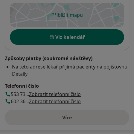
Přiblížit mapu
se otevře v nové záložce
Dostupnost
Viz kalendář
Způsoby platby (soukromé návštěvy)
Na teto adrese lékař přijímá pacienty na pojišťovnu
Detaily
Telefonní číslo
553 73...
Zobrazit telefonní číslo
602 36...
Zobrazit telefonní číslo
Více
o adrese