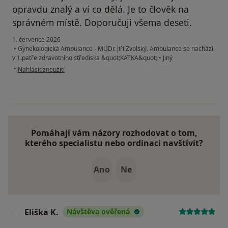
opravdu znalý a ví co dělá. Je to člověk na
správném místě. Doporučuji všema deseti.
1. července 2026
•
Gynekologická Ambulance - MUDr. Jiří Zvolský. Ambulance se nachází
v 1.patře zdravotního střediska &quot;KATKA&quot;
•
Jiný
podle názoru uživatele B.B.
•
Nahlásit zneužití
Pomáhají vám názory rozhodovat o tom,
kterého specialistu nebo ordinaci navštívit?
Ano
Ne
Eliška K.
Návštěva ověřená
E