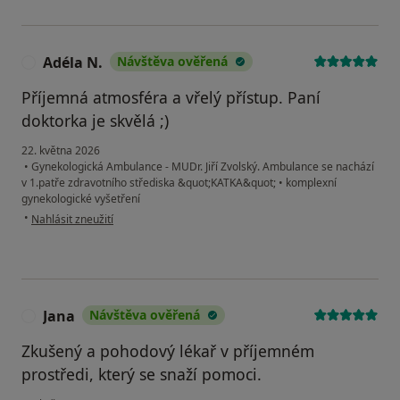
Adéla N.
Návštěva ověřená
A
Příjemná atmosféra a vřelý přístup. Paní
doktorka je skvělá ;)
22. května 2026
•
Gynekologická Ambulance - MUDr. Jiří Zvolský. Ambulance se nachází
v 1.patře zdravotního střediska &quot;KATKA&quot;
•
komplexní
gynekologické vyšetření
podle názoru uživatele Adéla N.
•
Nahlásit zneužití
Jana
Návštěva ověřená
J
Zkušený a pohodový lékař v příjemném
prostředi, který se snaží pomoci.