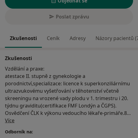
Objednat se
Poslat zprávu
Zkušenosti
Ceník
Adresy
Názory pacientů (
Zkušenosti
Vzdělání a praxe:
atestace II. stupně z gynekologie a
porodnictví,specializace: licence k superkonziliárnímu
ultrazvukovému vyšetřování v těhotenství včetně
skreeningu na vrozené vady plodu v 1. trimestru i 20.
týdnu graviditu(certifikace FMF Londýn a ČGPS).
Osvědčení ČLK k výkonu vedoucího lékaře-primáře.8
O mně
let praxe v por.gyn.odd. Opava zvl. na porodnickém
Více
úseku.22 let praxe v privátní gynekologické ambulanci.
Odborník na:
Diplom ČLK o kontinuálním vzdělávání. Dřívější člen