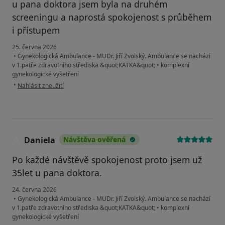
u pana doktora jsem byla na druhém
screeningu a naprostá spokojenost s průběhem
i přístupem
25. června 2026
•
Gynekologická Ambulance - MUDr. Jiří Zvolský. Ambulance se nachází
v 1.patře zdravotního střediska &quot;KATKA&quot;
•
komplexní
gynekologické vyšetření
podle názoru uživatele Eliška K.
•
Nahlásit zneužití
Daniela
Návštěva ověřená
D
Po každé návštěvě spokojenost proto jsem už
35let u pana doktora.
24. června 2026
•
Gynekologická Ambulance - MUDr. Jiří Zvolský. Ambulance se nachází
v 1.patře zdravotního střediska &quot;KATKA&quot;
•
komplexní
gynekologické vyšetření