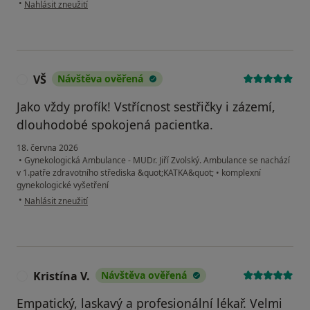
podle názoru uživatele Daniela
•
Nahlásit zneužití
VŠ
Návštěva ověřená
V
Jako vždy profík! Vstřícnost sestřičky i zázemí,
dlouhodobé spokojená pacientka.
18. června 2026
•
Gynekologická Ambulance - MUDr. Jiří Zvolský. Ambulance se nachází
v 1.patře zdravotního střediska &quot;KATKA&quot;
•
komplexní
gynekologické vyšetření
podle názoru uživatele VŠ
•
Nahlásit zneužití
Kristína V.
Návštěva ověřená
K
Empatický, laskavý a profesionální lékař. Velmi