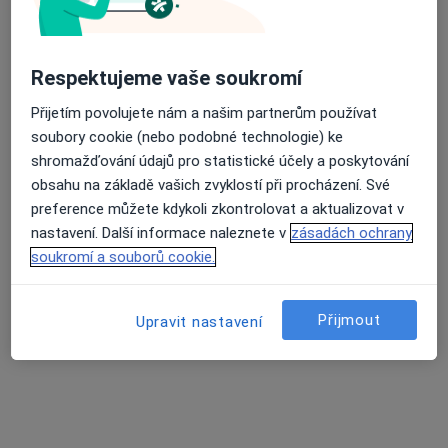
Průměrné hodnocení na Apple a Play Store 4.5
MUDr. Jiří Zvolský
Respektujeme vaše soukromí
·
Více
Gynekolog
Přijetím povolujete nám a našim partnerům používat
713 názorů
soubory cookie (nebo podobné technologie) ke
shromažďování údajů pro statistické účely a poskytování
Partyzánská 3, Opava
•
Mapa
obsahu na základě vašich zvyklostí při procházení. Své
Gynekologická Ambulance - MUDr. Jiří Zvolský. Ambulance se nachází v 1.patře zdravotního střediska "KATKA"
preference můžete kdykoli zkontrolovat a aktualizovat v
Komplexní gynekologické vyšetření
Cena nebyla přidána
nastavení. Další informace naleznete v
zásadách ochrany
Tento specialista nenabízí online rezervaci termínu na této adrese.
soukromí a souborů cookie.
Rezervovat termín
Přijmout
Upravit nastavení
Související vyhledávání
Pojišťovny v Opavě
Specjaliści z Vojenská zdravotní pojišťovna ČR v