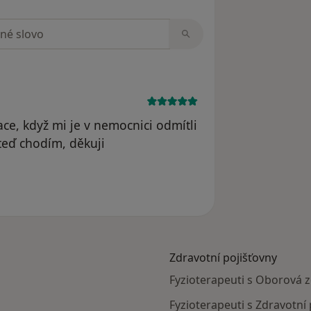
zorech
ce, když mi je v nemocnici odmítli
 teď chodím, děkuji
 odstraněn
Zdravotní pojišťovny
Fyzioterapeuti s Oborová z
Fyzioterapeuti s Zdravotní 