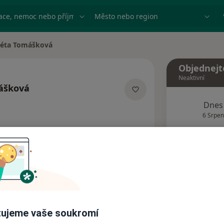
ace, nemoc nebo příjmení
Město nebo region
éta Tomášková
sta
Objednejt
Neaktivní
ášková
cializacích
Dnes
6 Srpen
Tento 
Rezervovat termín
Názory pacientů (1)
ujeme vaše soukromí