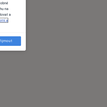
dobné
ahu na
lovat a
omí a
řijmout