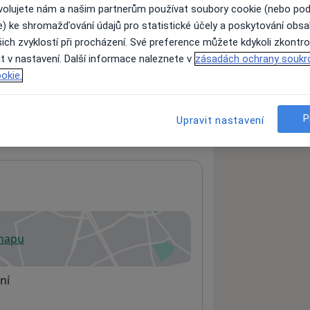
ovolujete nám a našim partnerům používat soubory cookie (nebo po
e) ke shromažďování údajů pro statistické účely a poskytování obs
ich zvyklostí při procházení. Své preference můžete kdykoli zkontro
ách nejsou k dispozici
t v nastavení. Další informace naleznete v
zásadách ochrany soukr
ádné informace o svých službách.
okie.
P
Upravit nastavení
 mapu
 otevře v nové záložce
ní