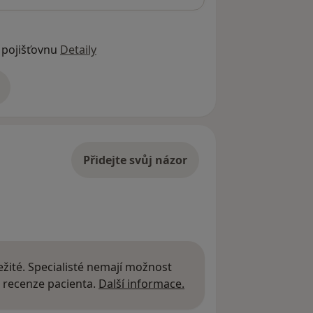
 pojišťovnu
Detaily
adrese
Přidejte svůj názor
žité. Specialisté nemají možnost
Další informace o názor
 recenze pacienta.
Další informace.