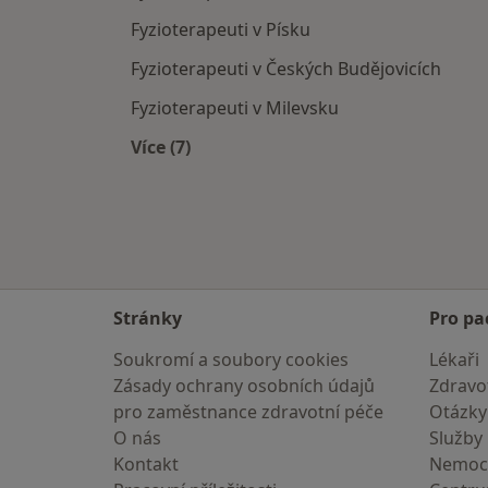
Fyzioterapeuti v Písku
Fyzioterapeuti v Českých Budějovicích
Fyzioterapeuti v Milevsku
Více (7)
Více v kategorii: V okolí Tábora
Stránky
Pro pa
Soukromí a soubory cookies
Lékaři
Zásady ochrany osobních údajů
Zdravot
pro zaměstnance zdravotní péče
Otázky
O nás
Služby
Kontakt
Nemoc