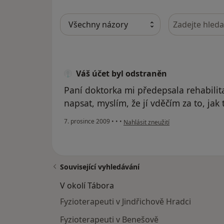
Hledejte v ná
Váš účet byl odstraněn
Paní doktorka mi předepsala rehabilita
napsat, myslím, že jí vděčím za to, jak
podle názoru uživatele Váš účet byl
7. prosince 2009
•
•
•
Nahlásit zneužití
Související vyhledávání
V okolí Tábora
Fyzioterapeuti v Jindřichově Hradci
Fyzioterapeuti v Benešově