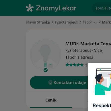
specializ
Hlavní Stránka
Fyzioterapeut
Tábor
Mark
Změna mě
MUDr.
Markéta Tom
o spe
Fyzioterapeut
·
Více
Tábor
1 adresa
1 názor
Kontaktní údaje
Ceník
Adresy
Respekt