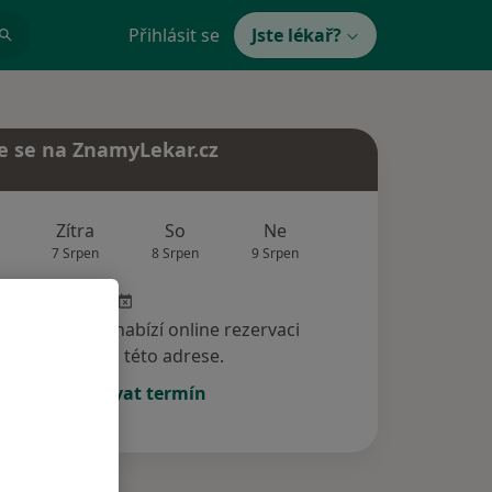
Přihlásit se
Jste lékař?
e se na ZnamyLekar.cz
Zítra
So
Ne
Po
Út
7 Srpen
8 Srpen
9 Srpen
10 Srpen
11 Srp
specialista nenabízí online rezervaci
termínu na této adrese.
Rezervovat termín