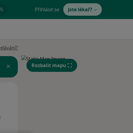
Přihlásit se
Jste lékař?
edávání?
Rozbalit mapu
Po
Út
St
10 Srpen
11 Srpen
12 Srpen
i