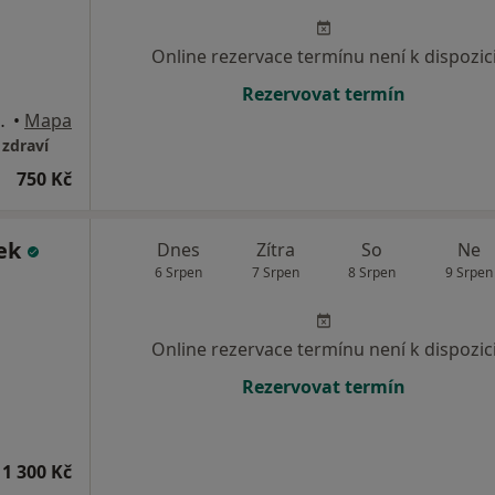
Online rezervace termínu není k dispozic
Rezervovat termín
um - Skalka, 2. patro), Praha
•
Mapa
 zdraví
750 Kč
ček
Dnes
Zítra
So
Ne
6 Srpen
7 Srpen
8 Srpen
9 Srpen
Online rezervace termínu není k dispozic
Rezervovat termín
1 300 Kč