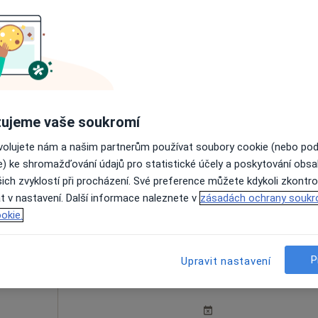
lová
Dnes
Zítra
So
Ne
6 Srpen
7 Srpen
8 Srpen
9 Srpen
ujeme vaše soukromí
Online rezervace termínu není k dispozic
ovolujete nám a našim partnerům používat soubory cookie (nebo po
e) ke shromažďování údajů pro statistické účely a poskytování obs
Rezervovat termín
ich zvyklostí při procházení. Své preference můžete kdykoli zkontro
t v nastavení. Další informace naleznete v
zásadách ochrany soukr
okie.
P
Upravit nastavení
Dnes
Zítra
So
Ne
6 Srpen
7 Srpen
8 Srpen
9 Srpen