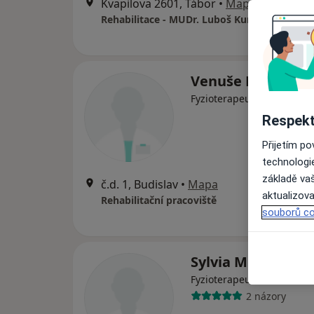
Kvapilova 2601, Tábor
•
Mapa
Rehabilitace - MUDr. Luboš Kunovský
Venuše Kratochví
Fyzioterapeut
Respekt
Přijetím p
technologi
základě vaš
č.d. 1, Budislav
•
Mapa
aktualizova
Rehabilitační pracoviště
souborů co
Sylvia Musilová
Fyzioterapeut, Internista
2 názory