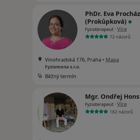
PhDr. Eva Prochá
(Prokůpková)
·
Více
Fyzioterapeut
72 názorů
Vinohradská 176, Praha
•
Mapa
Fyziomona s.r.o.
Běžný termín
Mgr. Ondřej Hon
·
Více
Fyzioterapeut
182 názorů