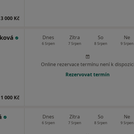
3 000 Kč
áková
Dnes
Zítra
So
Ne
6 Srpen
7 Srpen
8 Srpen
9 Srpen
Online rezervace termínu není k dispozic
Rezervovat termín
1 000 Kč
vá
Dnes
Zítra
So
Ne
6 Srpen
7 Srpen
8 Srpen
9 Srpen