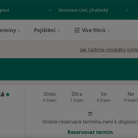
ace, nemoc nebo příjmení
Město nebo region
ermíny
Pojištění
Více filtrů
Jak řadíme výsledky vyhl
ká
Dnes
Zítra
So
Ne
6 Srpen
7 Srpen
8 Srpen
9 Srpen
Online rezervace termínu není k dispozic
Rezervovat termín