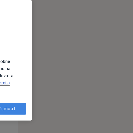
Po
Út
St
10 Srpen
11 Srpen
12 Srpen
i
dobné
ahu na
lovat a
omí a
řijmout
Po
Út
St
10 Srpen
11 Srpen
12 Srpen