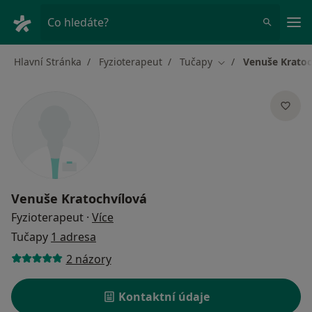
Hla
Co hledáte?
Hlavní Stránka
Fyzioterapeut
Tučapy
Venuše Kratoc
Změna města
Venuše Kratochvílová
o specializacích
Fyzioterapeut
·
Více
Tučapy
1 adresa
2 názory
Kontaktní údaje