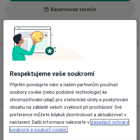
Rezervovat termín
Ceník
Adresy
Názory pacientů (2)
Ceník
Informace o službách a cenách nejsou k dispozici
Respektujeme vaše soukromí
Tento specialista ještě nepřidával žádné informace o
svých službách.
Přijetím povolujete nám a našim partnerům používat
soubory cookie (nebo podobné technologie) ke
shromažďování údajů pro statistické účely a poskytování
obsahu na základě vašich zvyklostí při procházení. Své
preference můžete kdykoli zkontrolovat a aktualizovat v
Adresa
nastavení. Další informace naleznete v
zásadách ochrany
soukromí a souborů cookie.
Rehabilitační pracoviště
č.d. 19,
Tučapy
39126