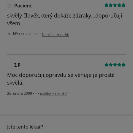
Pacient
skvělý člověk,který dokáže zázraky...doporučuji
všem
podle názoru uživatele Pacient
20. března 2011
•
•
•
Nahlásit zneužití
I.P
I
Moc doporučiji,opravdu se věnuje je prostě
skvělá.
podle názoru uživatele I.P
26. února 2009
•
•
•
Nahlásit zneužití
Jste tento lékař?