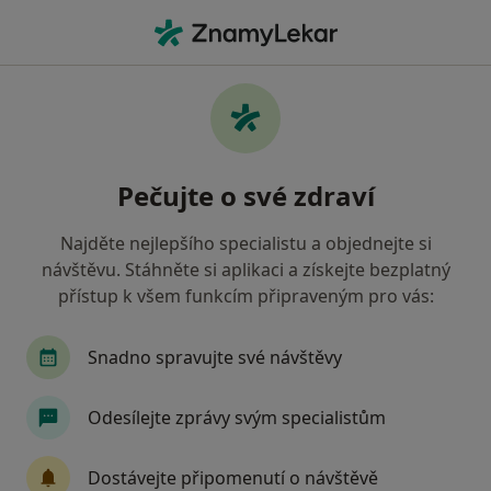
Hla
Revírní Bratrská Pokladna Zdravotní Pojišťovna • Most, ústecký
Filtry
• 1
Mapa
Revírní bratrská pokladna, zdravotní
Pečujte o své zdraví
pojišťovna Most - Přečtěte si názory a
objednejte si návštěvu
Najděte nejlepšího specialistu a objednejte si
Jak řadíme výsledky vyhledávání?
návštěvu. Stáhněte si aplikaci a získejte bezplatný
přístup k všem funkcím připraveným pro vás:
Jakého specialistu hledáte?
Snadno spravujte své návštěvy
Praktický lékař
Pediatr
Zubař
Gynek
Odesílejte zprávy svým specialistům
Dostávejte připomenutí o návštěvě