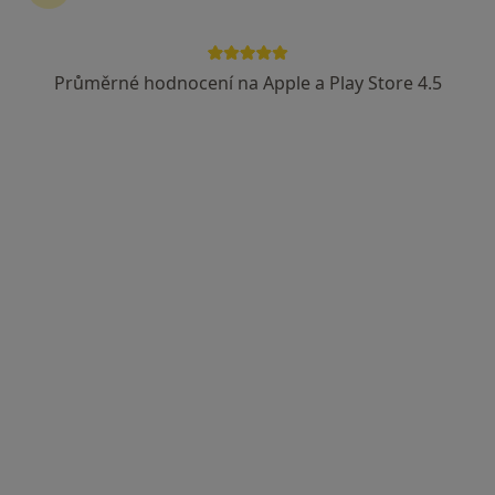
Průměrné hodnocení na Apple a Play Store 4.5
Amália Kalábová
·
Více
Gynekolog
Vrchlického 7, Teplice
•
Mapa
Gynekolog
Tento specialista nenabízí online rezervaci termínu na této adrese.
Rezervovat termín