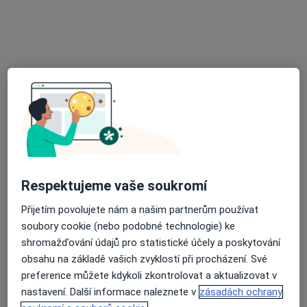
MUDr. Lukáš Svoboda
·
Více
Gynekolog
1 názor
J .Skupy 2304, Most
•
Mapa
GynVitae sro.
Tento specialista nenabízí online rezervaci termínu na této adrese.
Rezervovat termín
Respektujeme vaše soukromí
Přijetím povolujete nám a našim partnerům používat
soubory cookie (nebo podobné technologie) ke
shromažďování údajů pro statistické účely a poskytování
obsahu na základě vašich zvyklostí při procházení. Své
preference můžete kdykoli zkontrolovat a aktualizovat v
nastavení. Další informace naleznete v
zásadách ochrany
MUDr. Štefan Čihák