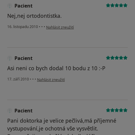
Pacient
Nej,nej ortodontistka.
podle názoru uživatele Pacient
16. listopadu 2010
•
•
•
Nahlásit zneužití
Pacient
Asi neni co bych dodal 10 bodu z 10 :-P
podle názoru uživatele Pacient
17. září 2010
•
•
•
Nahlásit zneužití
Pacient
Pani doktorka je velice pečlivá,má příjemné
vystupování,je ochotná vše vysvětlit.