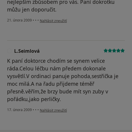
nejlepším zbůsobem pro vás. Paní dokrotku
můžu jen doporučit.
podle názoru uživatele A. Kleinová
21. února 2009
•
•
•
Nahlásit zneužití
L.Seimlová
L
K paní doktorce chodím se synem velice
ráda.Celou léčbu nám předem dokonale
vysvětlí.V ordinaci panuje pohoda,sestřička je
moc milá.A na řadu přijdeme téměř
přesně.věřím,že brzy bude mít syn zuby v
pořádku,jako perličky.
podle názoru uživatele L.Seimlová
17. února 2009
•
•
•
Nahlásit zneužití