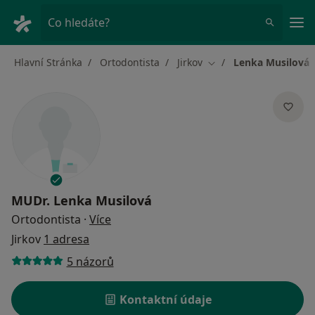
Hla
Co hledáte?
Hlavní Stránka
Ortodontista
Jirkov
Lenka Musilová
Změna města
MUDr.
Lenka Musilová
o specializacích
Ortodontista
·
Více
Jirkov
1 adresa
5 názorů
Kontaktní údaje