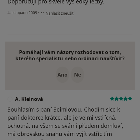
Doporučuji pro skvělé výsledky léčby.
podle názoru uživatele Pacient
4. listopadu 2009
•
•
•
Nahlásit zneužití
Pomáhají vám názory rozhodovat o tom,
kterého specialistu nebo ordinaci navštívit?
Ano
Ne
A. Kleinová
A
Souhlasím s paní Seimlovou. Chodím sice k
paní doktorce krátce, ale je velmi vstřícná,
ochotná, na všem se svámi předem domluví,
má obrovskou snahu vám vyjít vstříc tím