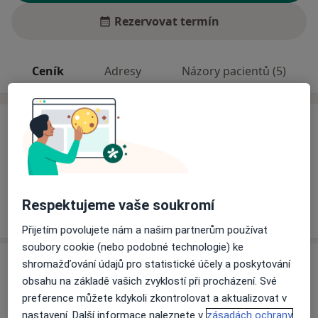
Rezervovat termín
Ceník
Adresy
Názory pacientů (5)
Ceník
Informace o službách a cenách nejsou k dispozici
Tento specialista ještě nepřidával žádné informace o
svých službách.
Respektujeme vaše soukromí
Přijetím povolujete nám a našim partnerům používat
soubory cookie (nebo podobné technologie) ke
Adresa
shromažďování údajů pro statistické účely a poskytování
obsahu na základě vašich zvyklostí při procházení. Své
Ordinace
preference můžete kdykoli zkontrolovat a aktualizovat v
Škroupova 1325/34, Chomutov,
Jirkov
nastavení. Další informace naleznete v
zásadách ochrany