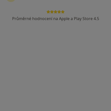
Průměrné hodnocení na Apple a Play Store 4.5
MUDr. Radka Košková
·
Více
Gastroenterolog
186 názorů
Švédská 109/45, Slezská Ostrava
•
Mapa
Gastroenterologická ambulance - přijímáme nové pacienty
Tento specialista nenabízí online rezervaci termínu na této adrese.
Rezervovat termín