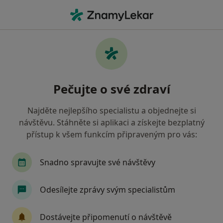
Hla
Všeobecná Zdravotní Pojišťovna • Karviná, moravskoslezský
Filtry
• 1
Mapa
Všeobecná zdravotní pojišťovna Karviná -
Pečujte o své zdraví
Přečtěte si názory a objednejte si návštěvu
Jak řadíme výsledky vyhledávání?
Najděte nejlepšího specialistu a objednejte si
návštěvu. Stáhněte si aplikaci a získejte bezplatný
přístup k všem funkcím připraveným pro vás:
Jakého specialistu hledáte?
Zubař
Praktický lékař
Pediatr
Gynek
Snadno spravujte své návštěvy
Odesílejte zprávy svým specialistům
Dostávejte připomenutí o návštěvě