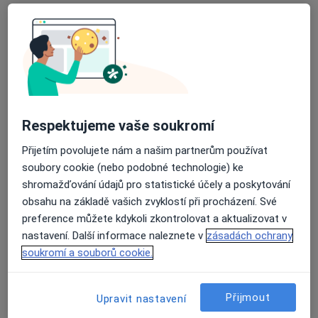
MUDr. Hynek Kudělka
·
Více
Gynekolog
63 názorů
Adresa 1
Adresa 2
Adresa 3
Respektujeme vaše soukromí
Zakladatelská 22/975, Karviná
•
Mapa
Gynet AH s.r.o.,
Přijetím povolujete nám a našim partnerům používat
Tento specialista nenabízí online rezervaci termínu na této adrese.
soubory cookie (nebo podobné technologie) ke
shromažďování údajů pro statistické účely a poskytování
Rezervovat termín
obsahu na základě vašich zvyklostí při procházení. Své
preference můžete kdykoli zkontrolovat a aktualizovat v
nastavení. Další informace naleznete v
zásadách ochrany
soukromí a souborů cookie.
Přijmout
Upravit nastavení