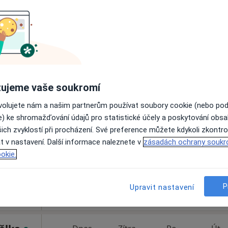
Online rezervace termínu není k dispozic
Rezervovat termín
Gastroenterologická ambulance - přijímáme nové pacienty
ujeme vaše soukromí
žga
Dnes
Zítra
Po
Út
ovolujete nám a našim partnerům používat soubory cookie (nebo po
8 Srpen
9 Srpen
10 Srpen
11 Srpe
·
Více
ta
e) ke shromažďování údajů pro statistické účely a poskytování obs
ich zvyklostí při procházení. Své preference můžete kdykoli zkontro
t v nastavení. Další informace naleznete v
Online rezervace termínu není k dispozic
zásadách ochrany soukr
okie.
Rezervovat termín
P
Upravit nastavení