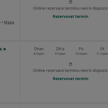
Online rezervace termínu není k dispozic
Rezervovat termín
á
•
Mapa
ek
Dnes
Zítra
Po
Út
8 Srpen
9 Srpen
10 Srpen
11 Srpe
Online rezervace termínu není k dispozic
Rezervovat termín