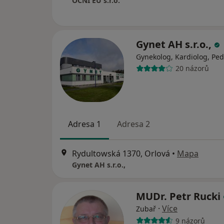
OČNÍ EU s.r.o.
Gynet AH s.r.o.,
Gynekolog, Kardiolog, Ped
20 názorů
Adresa 1
Adresa 2
Rydultowská 1370, Orlová
•
Mapa
Gynet AH s.r.o.,
MUDr. Petr Rucki
·
Více
Zubař
9 názorů