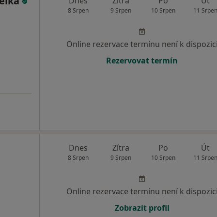
ělka
Dnes
Zítra
Po
Út
8 Srpen
9 Srpen
10 Srpen
11 Srpe
Online rezervace termínu není k dispozic
Rezervovat termín
Dnes
Zítra
Po
Út
8 Srpen
9 Srpen
10 Srpen
11 Srpe
Online rezervace termínu není k dispozic
Zobrazit profil