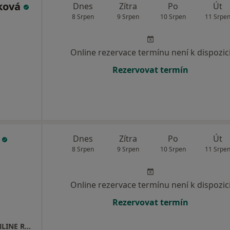
lková
Dnes
Zítra
Po
Út
8 Srpen
9 Srpen
10 Srpen
11 Srpe
Online rezervace termínu není k dispozic
Rezervovat termín
k
Dnes
Zítra
Po
Út
8 Srpen
9 Srpen
10 Srpen
11 Srpe
Online rezervace termínu není k dispozic
Rezervovat termín
Ortopedická ambulance, HAV ORT s.r.o. - ONLINE REZERVACE Vašeho ošetření na