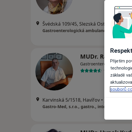
Švédská 109/45, Slezská Ostrava
•
Mapa
Respekt
MUDr. Radim Bu
Přijetím p
Gastroenterolog, Internis
technologi
141 názorů
základě vaš
aktualizova
souborů co
Karvinská 5/1518, Havířov
•
Mapa
Gastro-Med, s.r.o., gastro., interní