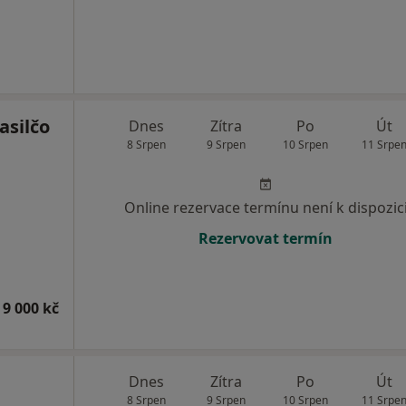
asilčo
Dnes
Zítra
Po
Út
8 Srpen
9 Srpen
10 Srpen
11 Srpe
Online rezervace termínu není k dispozic
Rezervovat termín
 9 000 kč
Dnes
Zítra
Po
Út
8 Srpen
9 Srpen
10 Srpen
11 Srpe