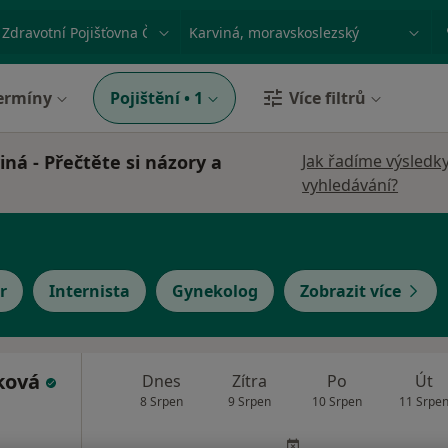
ace, nemoc nebo příjmení
Město nebo region
ermíny
Pojištění
•
1
Více filtrů
ná - Přečtěte si názory a
Jak řadíme výsledk
vyhledávání?
r
Internista
Gynekolog
Zobrazit více
ková
Dnes
Zítra
Po
Út
8 Srpen
9 Srpen
10 Srpen
11 Srpe