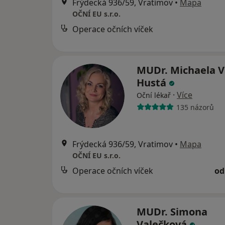
Frýdecká 936/59, Vratimov
•
Mapa
OČNÍ EU s.r.o.
Operace očních víček
MUDr. Michaela V
Hustá
·
Více
Oční lékař
135 názorů
Frýdecká 936/59, Vratimov
•
Mapa
OČNÍ EU s.r.o.
Operace očních víček
od
MUDr. Simona
Valečková