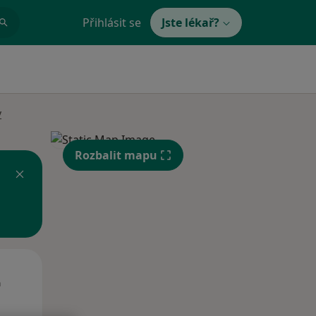
Přihlásit se
Jste lékař?
y
Rozbalit mapu
St
Čt
Pá
n
12 Srpen
13 Srpen
14 Srpen