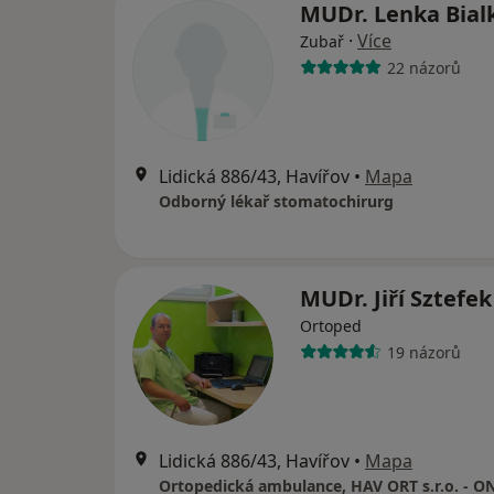
MUDr. Lenka Bia
·
Více
Zubař
22 názorů
Lidická 886/43, Havířov
•
Mapa
Odborný lékař stomatochirurg
MUDr. Jiří Sztefe
Ortoped
19 názorů
Lidická 886/43, Havířov
•
Mapa