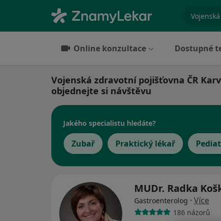
specializ
Online konzultace
Dostupné t
Vojenská zdravotní pojišťovna ČR Karvi
objednejte si návštěvu
Jakého specialistu hledáte?
Zubař
Praktický lékař
Pediat
MUDr. Radka Koš
·
Více
Gastroenterolog
186 názorů