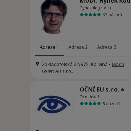
MUDr. Hynek Kud
·
Více
Gynekolog
63 názorů
Adresa 1
Adresa 2
Adresa 3
Zakladatelská 22/975, Karviná
•
Mapa
Gynet AH s.r.o.,
OČNÍ EU s.r.o.
Oční lékař
5 názorů