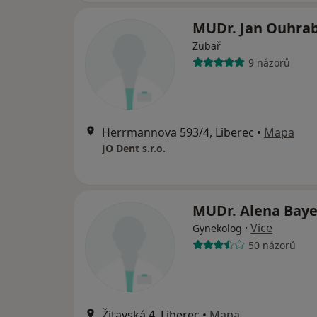
MUDr. Jan Ouhra
Zubař
9 názorů
Herrmannova 593/4, Liberec
•
Mapa
JO Dent s.r.o.
MUDr. Alena Bay
·
Více
Gynekolog
50 názorů
Žitavská 4, Liberec
•
Mapa