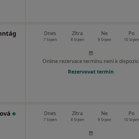
nntág
Dnes
Zítra
Ne
Po
7 Srpen
8 Srpen
9 Srpen
10 Srpe
Online rezervace termínu není k dispozic
Rezervovat termín
ková
Dnes
Zítra
Ne
Po
7 Srpen
8 Srpen
9 Srpen
10 Srpe