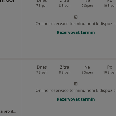
utská
Dnes
Zítra
Ne
Po
7 Srpen
8 Srpen
9 Srpen
10 Srpe
Online rezervace termínu není k dispozic
Rezervovat termín
Dnes
Zítra
Ne
Po
7 Srpen
8 Srpen
9 Srpen
10 Srpe
Online rezervace termínu není k dispozic
Rezervovat termín
MUDr. Veronika Braierová - Praktická lékařka pro dospělé