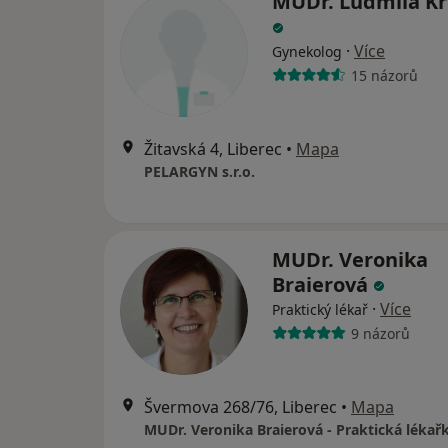
MUDr. Ludmila Kr
·
Více
Gynekolog
15 názorů
Žitavská 4, Liberec
•
Mapa
PELARGYN s.r.o.
MUDr. Veronika
Braierová
·
Více
Praktický lékař
9 názorů
Švermova 268/76, Liberec
•
Mapa