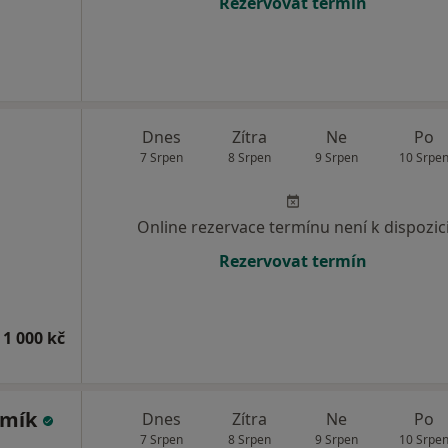
Rezervovat termín
Dnes
Zítra
Ne
Po
7 Srpen
8 Srpen
9 Srpen
10 Srpe
Online rezervace termínu není k dispozic
Rezervovat termín
 1 000 kč
imík
Dnes
Zítra
Ne
Po
7 Srpen
8 Srpen
9 Srpen
10 Srpe