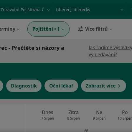
ace, nemoc nebo příjmení
Město nebo region
ermíny
Pojištění
•
1
Více filtrů
ec - Přečtěte si názory a
Jak řadíme výsledk
vyhledávání?
Diagnostik
Oční lékař
Zobrazit více
Dnes
Zítra
Ne
Po
7 Srpen
8 Srpen
9 Srpen
10 Srpe