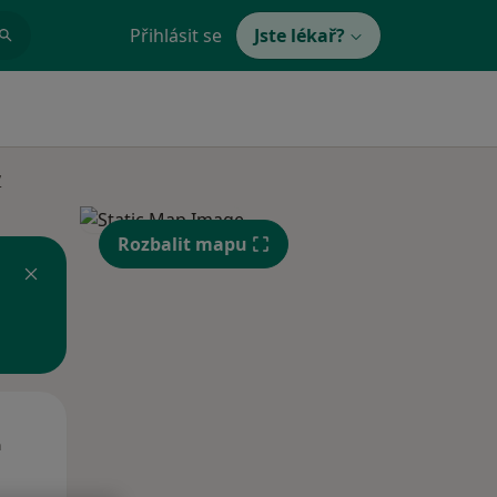
Přihlásit se
Jste lékař?
y
Rozbalit mapu
Út
St
Čt
n
11 Srpen
12 Srpen
13 Srpen