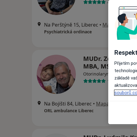
41 názorů
Na Perštýně 15, Liberec
•
Mapa
Psychiatrická ordinace
Respekt
MUDr. Zdeněk Ku
Přijetím p
MBA, MSc
technologi
·
Více
Otorinolaryngolog
základě vaš
12 názorů
aktualizova
souborů co
Na Bojišti 84, Liberec
•
Mapa
ORL ambulance Liberec