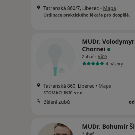
Tatranská 860/7, Liberec
•
Mapa
Ordinace praktického lékaře pro dospělé.
MUDr. Volodymyr
Chornei
·
Více
Zubař
4 názory
Tatranská 860, Liberec
•
Mapa
STOMACLINIC s.r.o.
Bělení zubů
od
MUDr. Bohumír Š
Zubař