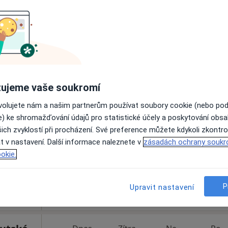
Online rezervace termínu není k dispozic
Rezervovat termín
ujeme vaše soukromí
br
Dnes
Zítra
Ne
Po
ovolujete nám a našim partnerům používat soubory cookie (nebo po
7 Srpen
8 Srpen
9 Srpen
10 Srpe
e) ke shromažďování údajů pro statistické účely a poskytování obs
ich zvyklostí při procházení. Své preference můžete kdykoli zkontro
t v nastavení. Další informace naleznete v
Online rezervace termínu není k dispozic
zásadách ochrany soukr
okie.
Rezervovat termín
P
Upravit nastavení